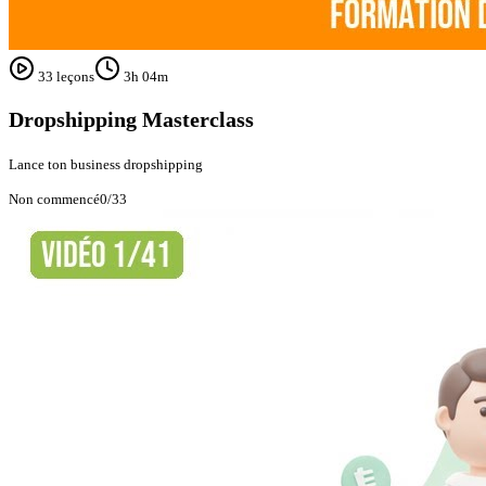
33
leçons
3h 04m
Dropshipping Masterclass
Lance ton business dropshipping
Non commencé
0
/
33