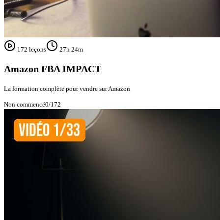
172
leçons
27h 24m
Amazon FBA IMPACT
La formation complète pour vendre sur Amazon
Non commencé
0
/
172