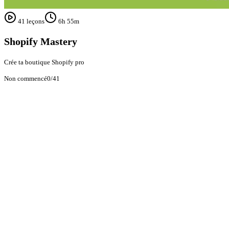
41
leçons
6h 55m
Shopify Mastery
Crée ta boutique Shopify pro
Non commencé
0
/
41