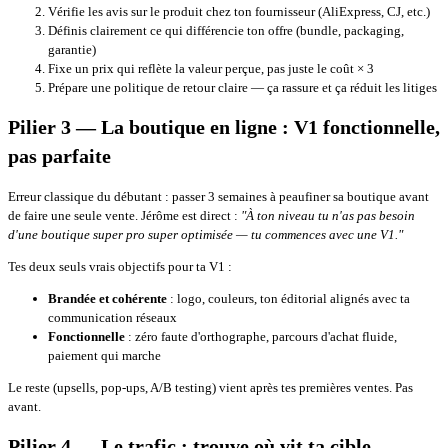
Vérifie les avis sur le produit chez ton fournisseur (AliExpress, CJ, etc.)
Définis clairement ce qui différencie ton offre (bundle, packaging,
garantie)
Fixe un prix qui reflète la valeur perçue, pas juste le coût × 3
Prépare une politique de retour claire — ça rassure et ça réduit les litiges
Pilier 3 — La boutique en ligne : V1 fonctionnelle,
pas parfaite
Erreur classique du débutant : passer 3 semaines à peaufiner sa boutique avant
de faire une seule vente. Jérôme est direct :
"À ton niveau tu n'as pas besoin
d'une boutique super pro super optimisée — tu commences avec une V1."
Tes deux seuls vrais objectifs pour ta V1 :
Brandée et cohérente
: logo, couleurs, ton éditorial alignés avec ta
communication réseaux
Fonctionnelle
: zéro faute d'orthographe, parcours d'achat fluide,
paiement qui marche
Le reste (upsells, pop-ups, A/B testing) vient après tes premières ventes. Pas
avant.
Pilier 4 — Le trafic : trouve où vit ta cible