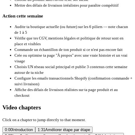
Mettre des délais de livraison irréalistes pour paraître compétitif
Action cette semaine
Audite ta boutique actuelle (ou future) sur les 6 piliers — note chacun
de 1 à 5
Vérifie que tes CGV, mentions légales et politique de retour sont en
place et visibles
Commande un échantillon de ton produit si ce n'est pas encore fait
Crée ou optimise ta page "À propos" avec une vraie histoire et un vrai
visage
Choisis UN réseau social principal et publie 3 contenus cette semaine
autour de ta niche
Configure les emails transactionnels Shopify (confirmation commande +
suivi livraison)
Affiche des délais de livraison réalistes sur ta page produit et au
checkout
Video chapters
Click on a chapter to jump directly to that moment.
0:00
Introduction
1:31
Améliorer étape par étape