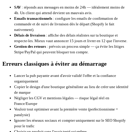
SAV
: réponds aux messages en moins de 24h — idéalement moins de
4h. Un client qui attend devient un mauvais avis.
Emails transactionnels
: configure les emails de confirmation de
commande et de suivi de livraison dès le départ (Shopify le fait
nativement).
Délais de livraison
: affiche des délais réalistes sur ta boutique et
respecte-les. Mieux vaut annoncer 15 jours et livrer en 12 que l'inverse.
Gestion des retours
: prévois un process simple — ça évite les litiges
Stripe/PayPal qui peuvent bloquer ton compte.
Erreurs classiques à éviter au démarrage
Lancer la pub payante avant d'avoir validé l'offre et la confiance
organiquement
Copier le design d'une boutique généraliste au lieu de créer une identité
de marque
Négliger les CGV et mentions légales — risque légal réel en
France/Europe
Vouloir tout optimiser avant la première vente (perfectionnisme =
paralysie)
Ignorer les réseaux sociaux et compter uniquement sur le SEO Shopify
pour le trafic
Choisir un produit sans l'avoir testé soi-même