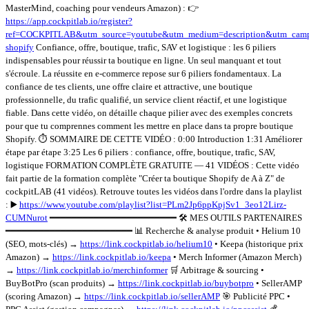
MasterMind, coaching pour vendeurs Amazon) : 👉
https://app.cockpitlab.io/register?
ref=COCKPITLAB&utm_source=youtube&utm_medium=description&utm_camp
shopify
Confiance, offre, boutique, trafic, SAV et logistique : les 6 piliers
indispensables pour réussir ta boutique en ligne. Un seul manquant et tout
s'écroule. La réussite en e-commerce repose sur 6 piliers fondamentaux. La
confiance de tes clients, une offre claire et attractive, une boutique
professionnelle, du trafic qualifié, un service client réactif, et une logistique
fiable. Dans cette vidéo, on détaille chaque pilier avec des exemples concrets
pour que tu comprennes comment les mettre en place dans ta propre boutique
Shopify. ⏱️ SOMMAIRE DE CETTE VIDÉO : 0:00 Introduction 1:31 Améliorer
étape par étape 3:25 Les 6 piliers : confiance, offre, boutique, trafic, SAV,
logistique FORMATION COMPLÈTE GRATUITE — 41 VIDÉOS : Cette vidéo
fait partie de la formation complète "Créer ta boutique Shopify de A à Z" de
cockpitLAB (41 vidéos). Retrouve toutes les vidéos dans l'ordre dans la playlist
: ▶️
https://www.youtube.com/playlist?list=PLm2Jp6ppKpjSv1_3eo12Lirz-
CUMNurot
━━━━━━━━━━━━━━━━━━━━━━━ 🛠️ MES OUTILS PARTENAIRES
━━━━━━━━━━━━━━━━━━━━━━━ 📊 Recherche & analyse produit • Helium 10
(SEO, mots-clés) →
https://link.cockpitlab.io/helium10
• Keepa (historique prix
Amazon) →
https://link.cockpitlab.io/keepa
• Merch Informer (Amazon Merch)
→
https://link.cockpitlab.io/merchinformer
🛒 Arbitrage & sourcing •
BuyBotPro (scan produits) →
https://link.cockpitlab.io/buybotpro
• SellerAMP
(scoring Amazon) →
https://link.cockpitlab.io/sellerAMP
🎯 Publicité PPC •