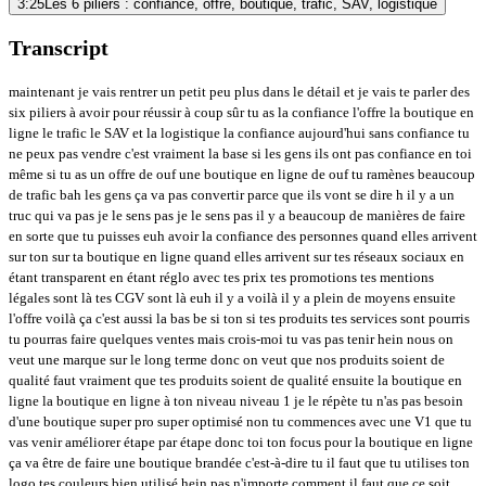
3:25
Les 6 piliers : confiance, offre, boutique, trafic, SAV, logistique
Transcript
maintenant je vais rentrer un petit peu plus dans le détail et je vais te parler des
six piliers à avoir pour réussir à coup sûr tu as la confiance l'offre la boutique en
ligne le trafic le SAV et la logistique la confiance aujourd'hui sans confiance tu
ne peux pas vendre c'est vraiment la base si les gens ils ont pas confiance en toi
même si tu as un offre de ouf une boutique en ligne de ouf tu ramènes beaucoup
de trafic bah les gens ça va pas convertir parce que ils vont se dire h il y a un
truc qui va pas je le sens pas je le sens pas il y a beaucoup de manières de faire
en sorte que tu puisses euh avoir la confiance des personnes quand elles arrivent
sur ton sur ta boutique en ligne quand elles arrivent sur tes réseaux sociaux en
étant transparent en étant réglo avec tes prix tes promotions tes mentions
légales sont là tes CGV sont là euh il y a voilà il y a plein de moyens ensuite
l'offre voilà ça c'est aussi la bas be si ton si tes produits tes services sont pourris
tu pourras faire quelques ventes mais crois-moi tu vas pas tenir hein nous on
veut une marque sur le long terme donc on veut que nos produits soient de
qualité faut vraiment que tes produits soient de qualité ensuite la boutique en
ligne la boutique en ligne à ton niveau niveau 1 je le répète tu n'as pas besoin
d'une boutique super pro super optimisé non tu commences avec une V1 que tu
vas venir améliorer étape par étape donc toi ton focus pour la boutique en ligne
ça va être de faire une boutique brandée c'est-à-dire tu il faut que tu utilises ton
logo tes couleurs bien utilisé hein pas n'importe comment il faut que ce soit