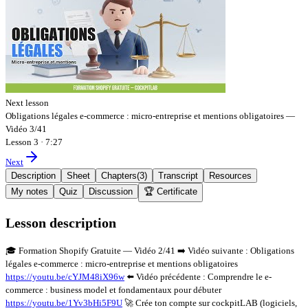
Next lesson
Obligations légales e-commerce : micro-entreprise et mentions obligatoires —
Vidéo 3/41
Lesson 3
·
7:27
Next
Description
Sheet
Chapters
(
3
)
Transcript
Resources
My notes
Quiz
Discussion
🏆 Certificate
Lesson description
🎓 Formation Shopify Gratuite — Vidéo 2/41 ➡️ Vidéo suivante : Obligations
légales e-commerce : micro-entreprise et mentions obligatoires
https://youtu.be/cYJM48iX96w
⬅️ Vidéo précédente : Comprendre le e-
commerce : business model et fondamentaux pour débuter
https://youtu.be/1Yv3bHi5F9U
🚀 Crée ton compte sur cockpitLAB (logiciels,