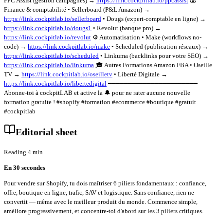
PPC Assist (gestion campagnes) →
https://link.cockpitlab.io/ppcassist
💰
Finance & comptabilité • Sellerboard (P&L Amazon) →
https://link.cockpitlab.io/sellerboard
• Dougs (expert-comptable en ligne) →
https://link.cockpitlab.io/dougs1
• Revolut (banque pro) →
https://link.cockpitlab.io/revolut
⚙️ Automatisation • Make (workflows no-
code) →
https://link.cockpitlab.io/make
• Scheduled (publication réseaux) →
https://link.cockpitlab.io/scheduled
• Linkuma (backlinks pour votre SEO) →
https://link.cockpitlab.io/linkuma
🎓 Autres Formations Amazon FBA • Oseille
TV →
https://link.cockpitlab.io/oseilletv
• Liberté Digitale →
https://link.cockpitlab.io/libertedigital
━━━━━━━━━━━━━━━━━━━━━━━
Abonne-toi à cockpitLAB et active la 🔔 pour ne rater aucune nouvelle
formation gratuite ! #shopify #formation #ecommerce #boutique #gratuit
#cockpitlab
Editorial sheet
Reading 4 min
En 30 secondes
Pour vendre sur Shopify, tu dois maîtriser 6 piliers fondamentaux : confiance,
offre, boutique en ligne, trafic, SAV et logistique. Sans confiance, rien ne
convertit — même avec le meilleur produit du monde. Commence simple,
améliore progressivement, et concentre-toi d'abord sur les 3 piliers critiques.