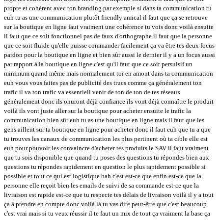
propre et cohérent avec ton branding par exemple si dans ta communication tu
euh tu as une communication plutôt friendly amical il faut que ça se retrouve
sur la boutique en ligne faut vraiment une cohérence tu vois donc voilà ensuite
il faut que ce soit fonctionnel pas de faux d'orthographe il faut que la personne
que ce soit fluide qu'elle puisse commander facilement ça va être tes deux focus
pardon pour la boutique en ligne et bien sûr aussi le dernier il y a un focus aussi
par rapport à la boutique en ligne c'est qu'il faut que ce soit persuisif un
minimum quand même mais normalement toi en amont dans ta communication
euh vous vous faites pas de publicité des trucs comme ça généralement ton
trafic il va ton trafic va essentiell venir de ton de ton de tes réseaux
généralement donc ils onuront déjà confiance ils vont déjà connaître le produit
voilà ils vont juste aller sur la boutique pour acheter ensuite le trafic la
communication bien sûr euh tu as une boutique en ligne mais il faut que les
gens aillent sur ta boutique en ligne pour acheter donc il faut euh que tu a que
tu trouves les canaux de communication les plus pertinent où ta cible elle est
euh pour pouvoir les convaincre d'acheter tes produits le SAV il faut vraiment
que tu sois disponible que quand tu poses des questions tu répondes bien aux
questions tu répondes rapidement en question le plus rapidement possible si
possible et tout ce qui est logistique bah c'est est-ce que enfin est-ce que la
personne elle reçoit bien les emails de suivi de sa commande est-ce que la
livraison est rapide est-ce que tu respecte tes délais de livraison voilà il y a tout
ça à prendre en compte donc voilà là tu vas dire peut-être que c'est beaucoup
c'est vrai mais si tu veux réussir il te faut un mix de tout ça vraiment la base ça