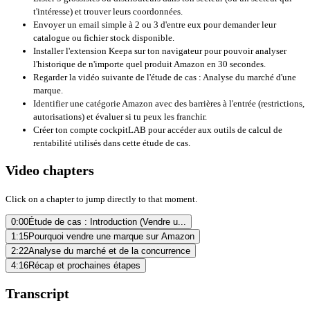
t'intéresse) et trouver leurs coordonnées.
Envoyer un email simple à 2 ou 3 d'entre eux pour demander leur
catalogue ou fichier stock disponible.
Installer l'extension Keepa sur ton navigateur pour pouvoir analyser
l'historique de n'importe quel produit Amazon en 30 secondes.
Regarder la vidéo suivante de l'étude de cas :
Analyse du marché d'une
marque
.
Identifier une catégorie Amazon avec des barrières à l'entrée (restrictions,
autorisations) et évaluer si tu peux les franchir.
Créer ton compte
cockpitLAB
pour accéder aux outils de calcul de
rentabilité utilisés dans cette étude de cas.
Video chapters
Click on a chapter to jump directly to that moment.
0:00
Étude de cas : Introduction (Vendre u...
1:15
Pourquoi vendre une marque sur Amazon
2:22
Analyse du marché et de la concurrence
4:16
Récap et prochaines étapes
Transcript