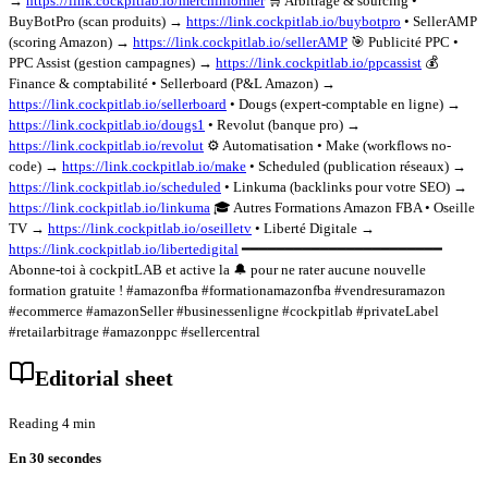
→
https://link.cockpitlab.io/merchinformer
🛒 Arbitrage & sourcing •
BuyBotPro (scan produits) →
https://link.cockpitlab.io/buybotpro
• SellerAMP
(scoring Amazon) →
https://link.cockpitlab.io/sellerAMP
🎯 Publicité PPC •
PPC Assist (gestion campagnes) →
https://link.cockpitlab.io/ppcassist
💰
Finance & comptabilité • Sellerboard (P&L Amazon) →
https://link.cockpitlab.io/sellerboard
• Dougs (expert-comptable en ligne) →
https://link.cockpitlab.io/dougs1
• Revolut (banque pro) →
https://link.cockpitlab.io/revolut
⚙️ Automatisation • Make (workflows no-
code) →
https://link.cockpitlab.io/make
• Scheduled (publication réseaux) →
https://link.cockpitlab.io/scheduled
• Linkuma (backlinks pour votre SEO) →
https://link.cockpitlab.io/linkuma
🎓 Autres Formations Amazon FBA • Oseille
TV →
https://link.cockpitlab.io/oseilletv
• Liberté Digitale →
https://link.cockpitlab.io/libertedigital
━━━━━━━━━━━━━━━━━━━━━━━
Abonne-toi à cockpitLAB et active la 🔔 pour ne rater aucune nouvelle
formation gratuite ! #amazonfba #formationamazonfba #vendresuramazon
#ecommerce #amazonSeller #businessenligne #cockpitlab #privateLabel
#retailarbitrage #amazonppc #sellercentral
Editorial sheet
Reading 4 min
En 30 secondes