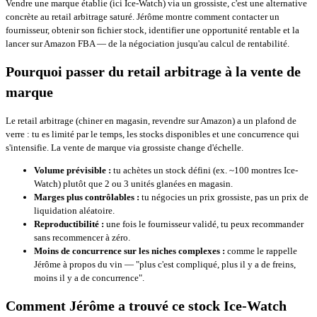
Vendre une marque établie (ici Ice-Watch) via un grossiste, c'est une alternative
concrète au retail arbitrage saturé. Jérôme montre comment contacter un
fournisseur, obtenir son fichier stock, identifier une opportunité rentable et la
lancer sur Amazon FBA — de la négociation jusqu'au calcul de rentabilité.
Pourquoi passer du retail arbitrage à la vente de
marque
Le retail arbitrage (chiner en magasin, revendre sur Amazon) a un plafond de
verre : tu es limité par le temps, les stocks disponibles et une concurrence qui
s'intensifie. La vente de marque via grossiste change d'échelle.
Volume prévisible :
tu achètes un stock défini (ex. ~100 montres Ice-
Watch) plutôt que 2 ou 3 unités glanées en magasin.
Marges plus contrôlables :
tu négocies un prix grossiste, pas un prix de
liquidation aléatoire.
Reproductibilité :
une fois le fournisseur validé, tu peux recommander
sans recommencer à zéro.
Moins de concurrence sur les niches complexes :
comme le rappelle
Jérôme à propos du vin — "plus c'est compliqué, plus il y a de freins,
moins il y a de concurrence".
Comment Jérôme a trouvé ce stock Ice-Watch