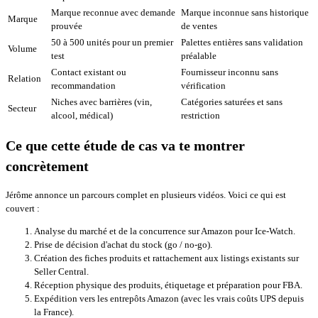
Marque reconnue avec demande
Marque inconnue sans historique
Marque
prouvée
de ventes
50 à 500 unités pour un premier
Palettes entières sans validation
Volume
test
préalable
Contact existant ou
Fournisseur inconnu sans
Relation
recommandation
vérification
Niches avec barrières (vin,
Catégories saturées et sans
Secteur
alcool, médical)
restriction
Ce que cette étude de cas va te montrer
concrètement
Jérôme annonce un parcours complet en plusieurs vidéos. Voici ce qui est
couvert :
Analyse du marché et de la concurrence sur Amazon pour Ice-Watch.
Prise de décision d'achat du stock (go / no-go).
Création des fiches produits et rattachement aux listings existants sur
Seller Central.
Réception physique des produits, étiquetage et préparation pour FBA.
Expédition vers les entrepôts Amazon (avec les vrais coûts UPS depuis
la France).