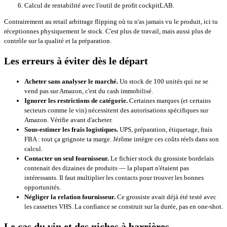
Calcul de rentabilité avec l'outil de profit cockpitLAB.
Contrairement au retail arbitrage flipping où tu n'as jamais vu le produit, ici tu
réceptionnes physiquement le stock. C'est plus de travail, mais aussi plus de
contrôle sur la qualité et la préparation.
Les erreurs à éviter dès le départ
Acheter sans analyser le marché.
Un stock de 100 unités qui ne se
vend pas sur Amazon, c'est du cash immobilisé.
Ignorer les restrictions de catégorie.
Certaines marques (et certains
secteurs comme le vin) nécessitent des autorisations spécifiques sur
Amazon. Vérifie avant d'acheter.
Sous-estimer les frais logistiques.
UPS, préparation, étiquetage, frais
FBA : tout ça grignote ta marge. Jérôme intègre ces coûts réels dans son
calcul.
Contacter un seul fournisseur.
Le fichier stock du grossiste bordelais
contenait des dizaines de produits — la plupart n'étaient pas
intéressants. Il faut multiplier les contacts pour trouver les bonnes
opportunités.
Négliger la relation fournisseur.
Ce grossiste avait déjà été testé avec
les cassettes VHS. La confiance se construit sur la durée, pas en one-shot.
Le cas du vin et des niches à barrières