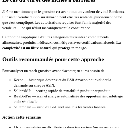
Jérôme mentionne que le grossiste est avant tout un vendeur de vin à Bordeaux.
Il insiste : vendre du vin sur Amazon peut être très rentable, précisément parce
que c'est compliqué. Les autorisations requises font fuir la majorité des
vendeurs — ce qui réduit mécaniquement la concurrence.
Ce principe s'applique à d'autres catégories restreintes : compléments
alimentaires, produits médicaux, cosmétiques avec certifications, alcools.
La
complexité est un filtre naturel qui protège ta marge.
Outils recommandés pour cette approche
Pour analyser un stock grossiste avant d'acheter, tu auras besoin de :
Keepa
— historique des prix et du BSR Amazon pour valider la
demande sur chaque ASIN.
SellerAMP
— scoring rapide de rentabilité produit par produit.
BuyBotPro
— scan et analyse automatisée des opportunités d'arbitrage
et de wholesale.
Sellerboard
— suivi du P&L réel une fois les ventes lancées.
Action cette semaine
Lister 5 grossistes ou distributeurs dans ton secteur (ou un secteur qui