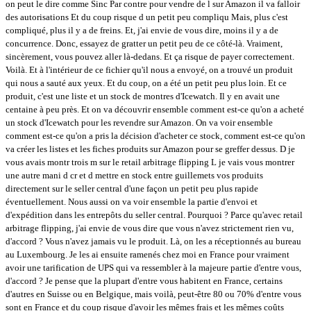
on peut le dire comme Sinc Par contre pour vendre de l sur Amazon il va falloir
des autorisations Et du coup risque d un petit peu compliqu Mais, plus c'est
compliqué, plus il y a de freins. Et, j'ai envie de vous dire, moins il y a de
concurrence. Donc, essayez de gratter un petit peu de ce côté-là. Vraiment,
sincèrement, vous pouvez aller là-dedans. Et ça risque de payer correctement.
Voilà. Et à l'intérieur de ce fichier qu'il nous a envoyé, on a trouvé un produit
qui nous a sauté aux yeux. Et du coup, on a été un petit peu plus loin. Et ce
produit, c'est une liste et un stock de montres d'Icewatch. Il y en avait une
centaine à peu près. Et on va découvrir ensemble comment est-ce qu'on a acheté
un stock d'Icewatch pour les revendre sur Amazon. On va voir ensemble
comment est-ce qu'on a pris la décision d'acheter ce stock, comment est-ce qu'on
va créer les listes et les fiches produits sur Amazon pour se greffer dessus. D je
vous avais montr trois m sur le retail arbitrage flipping L je vais vous montrer
une autre mani d cr et d mettre en stock entre guillemets vos produits
directement sur le seller central d'une façon un petit peu plus rapide
éventuellement. Nous aussi on va voir ensemble la partie d'envoi et
d'expédition dans les entrepôts du seller central. Pourquoi ? Parce qu'avec retail
arbitrage flipping, j'ai envie de vous dire que vous n'avez strictement rien vu,
d'accord ? Vous n'avez jamais vu le produit. Là, on les a réceptionnés au bureau
au Luxembourg. Je les ai ensuite ramenés chez moi en France pour vraiment
avoir une tarification de UPS qui va ressembler à la majeure partie d'entre vous,
d'accord ? Je pense que la plupart d'entre vous habitent en France, certains
d'autres en Suisse ou en Belgique, mais voilà, peut-être 80 ou 70% d'entre vous
sont en France et du coup risque d'avoir les mêmes frais et les mêmes coûts