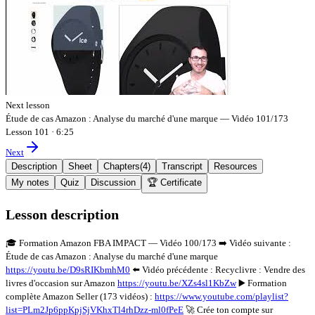
Next lesson
Étude de cas Amazon : Analyse du marché d'une marque — Vidéo 101/173
Lesson 101
·
6:25
Next
Description
Sheet
Chapters
(
4
)
Transcript
Resources
My notes
Quiz
Discussion
🏆 Certificate
Lesson description
🎓 Formation Amazon FBA IMPACT — Vidéo 100/173 ➡️ Vidéo suivante :
Étude de cas Amazon : Analyse du marché d'une marque
https://youtu.be/D9sRIKbmhM0
⬅️ Vidéo précédente : Recyclivre : Vendre des
livres d'occasion sur Amazon
https://youtu.be/XZs4sl1KbZw
▶️ Formation
complète Amazon Seller (173 vidéos) :
https://www.youtube.com/playlist?
list=PLm2Jp6ppKpjSjVKhxTl4rhDzz-ml0fPeE
🚀 Crée ton compte sur