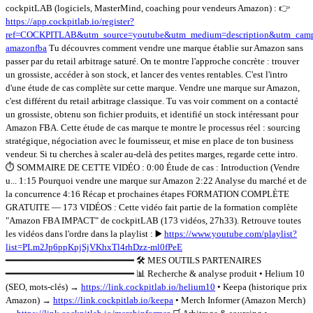
cockpitLAB (logiciels, MasterMind, coaching pour vendeurs Amazon) : 👉
https://app.cockpitlab.io/register?
ref=COCKPITLAB&utm_source=youtube&utm_medium=description&utm_camp
amazonfba
Tu découvres comment vendre une marque établie sur Amazon sans
passer par du retail arbitrage saturé. On te montre l'approche concrète : trouver
un grossiste, accéder à son stock, et lancer des ventes rentables. C'est l'intro
d'une étude de cas complète sur cette marque. Vendre une marque sur Amazon,
c'est différent du retail arbitrage classique. Tu vas voir comment on a contacté
un grossiste, obtenu son fichier produits, et identifié un stock intéressant pour
Amazon FBA. Cette étude de cas marque te montre le processus réel : sourcing
stratégique, négociation avec le fournisseur, et mise en place de ton business
vendeur. Si tu cherches à scaler au-delà des petites marges, regarde cette intro.
⏱️ SOMMAIRE DE CETTE VIDÉO : 0:00 Étude de cas : Introduction (Vendre
u... 1:15 Pourquoi vendre une marque sur Amazon 2:22 Analyse du marché et de
la concurrence 4:16 Récap et prochaines étapes FORMATION COMPLÈTE
GRATUITE — 173 VIDÉOS : Cette vidéo fait partie de la formation complète
"Amazon FBA IMPACT" de cockpitLAB (173 vidéos, 27h33). Retrouve toutes
les vidéos dans l'ordre dans la playlist : ▶️
https://www.youtube.com/playlist?
list=PLm2Jp6ppKpjSjVKhxTl4rhDzz-ml0fPeE
━━━━━━━━━━━━━━━━━━━━━━━ 🛠️ MES OUTILS PARTENAIRES
━━━━━━━━━━━━━━━━━━━━━━━ 📊 Recherche & analyse produit • Helium 10
(SEO, mots-clés) →
https://link.cockpitlab.io/helium10
• Keepa (historique prix
Amazon) →
https://link.cockpitlab.io/keepa
• Merch Informer (Amazon Merch)