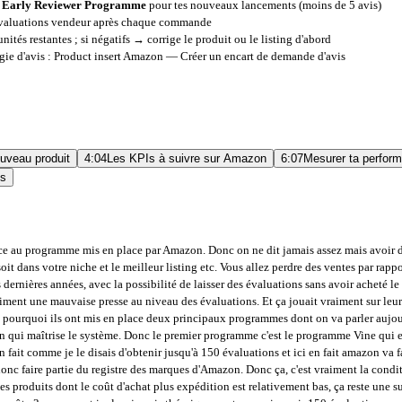
e
Early Reviewer Programme
pour tes nouveaux lancements (moins de 5 avis)
 évaluations vendeur après chaque commande
unités restantes ; si négatifs → corrige le produit ou le listing d'abord
gie d'avis :
Product insert Amazon — Créer un encart de demande d'avis
uveau produit
4:04
Les KPIs à suivre sur Amazon
6:07
Mesurer ta perfor
es
 ce produit-là. Donc, vous pouvez aller jusqu'à 30 unités. Là, je suis sur la Marketplace France, mais vous pouvez r sur les autres Marketplace donc l je vais demander juste trois En plus c un nouveau produit Donc les frais d'inscription, donc là, on voit bien que c'est zéro. Donc au jour d'aujourd'hui, ça ne coûte rien. Peut-être que d'ici quelques mois, quelques années, ça va être payant. Mais au jour d'aujourd'hui, c'est gratuit. Donc surtout, ne vous en privez pas. Voilà, là, j'ai enregistré mon produit au programme Vine pour récupérer trois évaluations. donc si vous voulez Amazon mettra à disposition de leur club de testeurs 3 de mes produits, si un testeur est intéressé il va commander un produit, ça va me générer une commande mais une commande qui aura une vente qui sera à 0 donc un petit conseil aussi, surtout ne vous enflammez pas et commencez toujours par demander 5 ou 10 reviews max sur 2 ou 3 marketplaces ou bien 3 reviews par marketplace si les résultats sont plutôt positifs et que vous récupérez de bonnes évaluations, à ce moment là vous pouvez mettre le paquet et demander la totalité des évaluations disponibles. Sinon, vraiment, n'allez pas plus loin et essayez de corriger les défauts de votre produit ou de votre fiche produit parce que sinon, vous allez vous faire tuer et ce n'est pas le but de la méthode. D'ailleurs, là, vous l'avez vu, pour un de mes nouveaux produits que j'ai lancés, j'ai juste demandé trois évaluations. Voilà, disons qu'à chaque fois, je tâte le terrain et après, je demande plus d'évaluations. Un autre programme mis en place par Amazon, il y a quelques années maintenant, je pense. C'est le Early Reviewer Programme. Donc en fait, à quoi sert ce programme ? En fait, il permet d'obtenir les 5 premières évaluations quand vous lancez un nouveau produit. Donc le programme Early Reviewer, c'est quoi ? Donc comme je disais, il permet de récupérer les 5 premières évaluations. Ici, en fait, Amazon incite les acheteurs à laisser une review en leur donnant un Amazon Gift Card de 3 à 5 euros si ces derniers publient une évaluation. Par exemple, parmi vos clients, Si vous optez pour le programme Early Review Program, Amazon va envoyer une demande d'évaluation à certains de vos clients en demandant « vous avez acheté ce produit, c'est bien ». Si vous laissez une évaluation, on vous donne 3 ou 5 euros de gift card, donc de bons d'achat sur Amazon. 60 euros facturés une fois que la première review est publiée. Donc ça, c'est vraiment à garder en tête. Contrairement au programme Vine qui est au jour d'aujourd'hui gratuit, le programme Early Reviewer, lui, coûte 60 euros. Et à partir du moment où vous recevez la première évaluation, votre compte Amazon est débité de 60 euros. Donc ça, c'est vraiment à garder en tête. C'est un coût qui est assez élevé selon moi, parce que ça fait plus de 10 euros l'évaluation. donc personnellement je trouve que c'est cher pour 5 évaluations mais bon ça reste quand même un bon moyen de récupérer quelques premières évaluations maintenant on va regarder dans le seller central comment ça se passe il faut savoir aussi que le Early Reviewer Programme il est seulement disponible au jour d'aujourd'hui à la marketplace Amazon.co.uk et Amazon.com donc Amazon USA donc ici dans Annonces vous avez Programme Early Reviewer et ici voilà pour commencer rechercher des SKU éligibles donc là c'est une recherche par SKU donc si je tape un SKU hop v