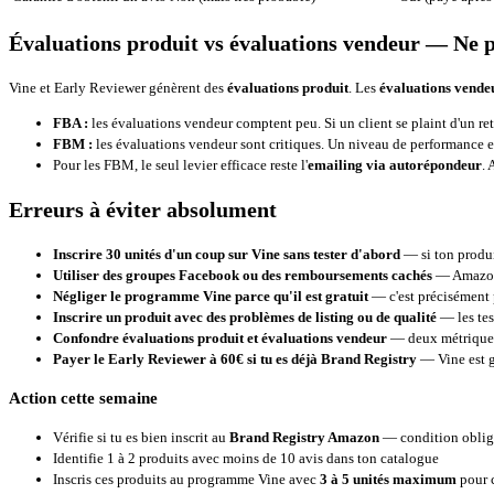
Évaluations produit vs évaluations vendeur — Ne 
Vine et Early Reviewer génèrent des
évaluations produit
. Les
évaluations vende
FBA :
les évaluations vendeur comptent peu. Si un client se plaint d'un ret
FBM :
les évaluations vendeur sont critiques. Un niveau de performance e
Pour les FBM, le seul levier efficace reste l'
emailing via autorépondeur
.
Erreurs à éviter absolument
Inscrire 30 unités d'un coup sur Vine sans tester d'abord
— si ton produi
Utiliser des groupes Facebook ou des remboursements cachés
— Amazon 
Négliger le programme Vine parce qu'il est gratuit
— c'est précisément p
Inscrire un produit avec des problèmes de listing ou de qualité
— les tes
Confondre évaluations produit et évaluations vendeur
— deux métriques 
Payer le Early Reviewer à 60€ si tu es déjà Brand Registry
— Vine est gr
Action cette semaine
Vérifie si tu es bien inscrit au
Brand Registry Amazon
— condition oblig
Identifie 1 à 2 produits avec moins de 10 avis dans ton catalogue
Inscris ces produits au programme Vine avec
3 à 5 unités maximum
pour 