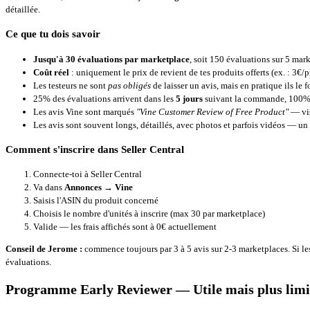
détaillée.
Ce que tu dois savoir
Jusqu'à 30 évaluations par marketplace
, soit 150 évaluations sur 5 ma
Coût réel
: uniquement le prix de revient de tes produits offerts (ex. : 3€
Les testeurs ne sont
pas obligés
de laisser un avis, mais en pratique ils le 
25% des évaluations arrivent dans les
5 jours
suivant la commande, 100% 
Les avis Vine sont marqués
"Vine Customer Review of Free Product"
— vis
Les avis sont souvent longs, détaillés, avec photos et parfois vidéos — un 
Comment s'inscrire dans Seller Central
Connecte-toi à Seller Central
Va dans
Annonces → Vine
Saisis l'ASIN du produit concerné
Choisis le nombre d'unités à inscrire (max 30 par marketplace)
Valide — les frais affichés sont à 0€ actuellement
Conseil de Jerome :
commence toujours par 3 à 5 avis sur 2-3 marketplaces. Si les r
évaluations.
Programme Early Reviewer — Utile mais plus limi