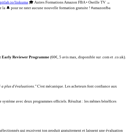
kpitlab.io/linkuma
🎓 Autres Formations Amazon FBA • Oseille TV →
 pour ne rater aucune nouvelle formation gratuite ! #amazonfba
et
Early Reviewer Programme
(60€, 5 avis max, disponible sur .com et .co.uk).
 a plus d'évaluations."
C'est mécanique. Les acheteurs font confiance aux
 le système avec deux programmes officiels. Résultat : les mêmes bénéfices
électionnés qui reçoivent ton produit gratuitement et laissent une évaluation