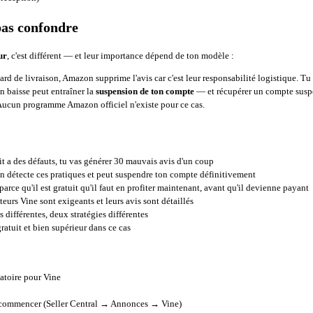
pas confondre
ur
, c'est différent — et leur importance dépend de ton modèle :
ard de livraison, Amazon supprime l'avis car c'est leur responsabilité logistique. Tu
n baisse peut entraîner la
suspension de ton compte
— et récupérer un compte suspe
 Aucun programme Amazon officiel n'existe pour ce cas.
t a des défauts, tu vas générer 30 mauvais avis d'un coup
détecte ces pratiques et peut suspendre ton compte définitivement
arce qu'il est gratuit qu'il faut en profiter maintenant, avant qu'il devienne payant
teurs Vine sont exigeants et leurs avis sont détaillés
différentes, deux stratégies différentes
atuit et bien supérieur dans ce cas
atoire pour Vine
commencer (Seller Central → Annonces → Vine)