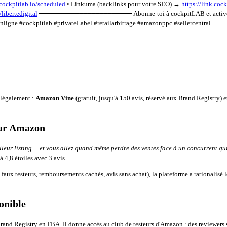
.cockpitlab.io/scheduled
• Linkuma (backlinks pour votre SEO) →
https://link.coc
/libertedigital
━━━━━━━━━━━━━━━━━━━━━━━ Abonne-toi à cockpitLAB et active la 
gne #cockpitlab #privateLabel #retailarbitrage #amazonppc #sellercentral
 légalement :
Amazon Vine
(gratuit, jusqu'à 150 avis, réservé aux Brand Registry) 
 sur Amazon
eilleur listing… et vous allez quand même perdre des ventes face à un concurrent qui
à 4,8 étoiles avec 3 avis.
faux testeurs, remboursements cachés, avis sans achat), la plateforme a rationalisé
onible
rand Registry en FBA. Il donne accès au club de testeurs d'Amazon : des reviewers s