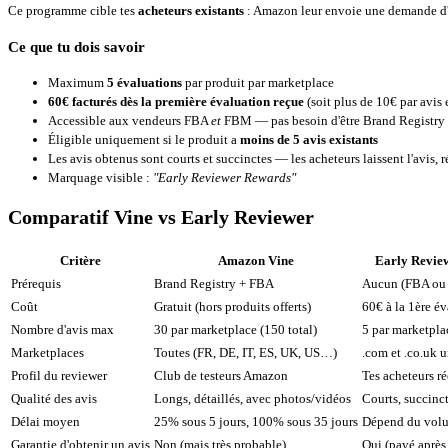
Ce programme cible tes
acheteurs existants
: Amazon leur envoie une demande d'év
Ce que tu dois savoir
Maximum
5 évaluations
par produit par marketplace
60€ facturés dès la première évaluation reçue
(soit plus de 10€ par avi
Accessible aux vendeurs FBA
et
FBM — pas besoin d'être Brand Registry
Éligible uniquement si le produit a
moins de 5 avis existants
Les avis obtenus sont courts et succinctes — les acheteurs laissent l'avis, r
Marquage visible :
"Early Reviewer Rewards"
Comparatif Vine vs Early Reviewer
Critère
Amazon Vine
Early Revi
Prérequis
Brand Registry + FBA
Aucun (FBA ou
Coût
Gratuit (hors produits offerts)
60€ à la 1ère é
Nombre d'avis max
30 par marketplace (150 total)
5 par marketpla
Marketplaces
Toutes (FR, DE, IT, ES, UK, US…)
.com et .co.uk 
Profil du reviewer
Club de testeurs Amazon
Tes acheteurs ré
Qualité des avis
Longs, détaillés, avec photos/vidéos
Courts, succinc
Délai moyen
25% sous 5 jours, 100% sous 35 jours
Dépend du vol
Garantie d'obtenir un avis
Non (mais très probable)
Oui (payé après