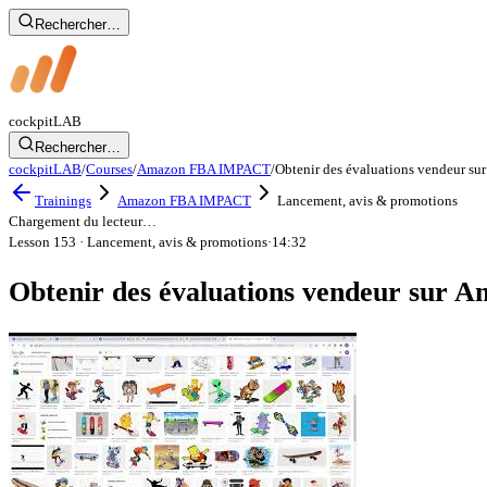
Rechercher…
cockpit
LAB
Rechercher…
cockpitLAB
/
Courses
/
Amazon FBA IMPACT
/
Obtenir des évaluations vendeur s
Trainings
Amazon FBA IMPACT
Lancement, avis & promotions
Chargement du lecteur…
Lesson 153
· Lancement, avis & promotions
·
14:32
Obtenir des évaluations vendeur sur 