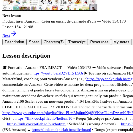
Next lesson
Product insert Amazon : Créer un encart de demande d'avis — Vidéo 154/173
Lesson 154
·
21:08
Next
Description
Sheet
Chapters
(
7
)
Transcript
Resources
My notes
Lesson description
🎓 Formation Amazon FBA IMPACT — Vidéo 153/173 ➡️ Vidéo suivante : Product
automatiquement
https://youtu.be/zD2VDRyL5Qs
▶️ Tout savoir sur Amazon FBA
MasterMind, coaching pour vendeurs Amazon) : 👉
https://app.cockpitlab.io
commerciale sur Amazon. Cette vidéo te montre les deux programmes officiels d'Am
dominer ta niche et perdre face à tes concurrents. Amazon a mis en place deux pr
maintenant accéder à des acheteurs réels qui testent genuinely ton produit. Re
Amazon 2:00 Scaler avec un nouveau produit 4:04 Les KPIs à suivre sur Amazon
COMPLÈTE GRATUITE — 173 VIDÉOS : Cette vidéo fait partie de la formation com
https://www.youtube.com/playlist?list=PLm2Jp6ppKpjSjVKhxTl4rhDzz-ml0fPe
clés) →
https://link.cockpitlab.io/helium10
• Keepa (historique prix Amazon) →
→
https://link.cockpitlab.io/buybotpro
• SellerAMP (scoring Amazon) →
https:/
(P&L Amazon) →
https://link.cockpitlab.io/sellerboard
• Dougs (expert-comptab