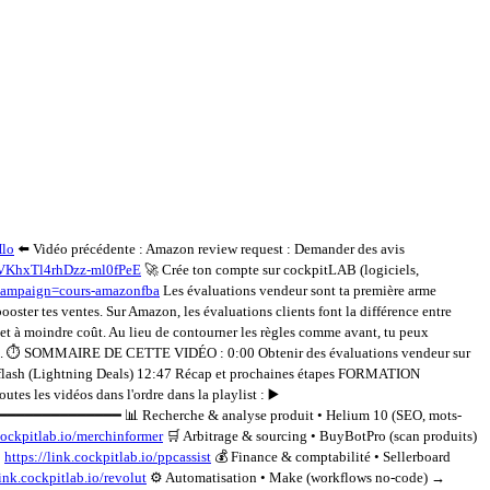
Hlo
⬅️ Vidéo précédente : Amazon review request : Demander des avis
jVKhxTl4rhDzz-ml0fPeE
🚀 Crée ton compte sur cockpitLAB (logiciels,
campaign=cours-amazonfba
Les évaluations vendeur sont ta première arme
ter tes ventes. Sur Amazon, les évaluations clients font la différence entre
et à moindre coût. Au lieu de contourner les règles comme avant, tu peux
ventes. ⏱️ SOMMAIRE DE CETTE VIDÉO : 0:00 Obtenir des évaluations vendeur sur
 flash (Lightning Deals) 12:47 Récap et prochaines étapes FORMATION
les vidéos dans l'ordre dans la playlist : ▶️
━━━━━━━━ 📊 Recherche & analyse produit • Helium 10 (SEO, mots-
.cockpitlab.io/merchinformer
🛒 Arbitrage & sourcing • BuyBotPro (scan produits)
→
https://link.cockpitlab.io/ppcassist
💰 Finance & comptabilité • Sellerboard
link.cockpitlab.io/revolut
⚙️ Automatisation • Make (workflows no-code) →