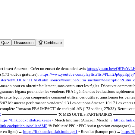
Quiz
Discussion
🏆 Certificate
 insert Amazon : Créer un encart de demande d'avis
https://youtu.be/eQETwYvL
 (173 vidéos gratuites) :
https://www.youtube.com/playlist?list=PLm2Jp6ppKpjS
/register?ref=COCKPITLAB&utm_source=youtube&utm_medium=description&utm_
azon pour en obtenir facilement, sans contourner les règles. Découvre comment boos
ogrammes légaux pour aider les vendeurs FBA à générer des évaluations rapidement 
garde cette leçon pour comprendre comment utiliser ces outils et transformer tes 
 6:07 Mesurer ta performance vendeur 8:13 Les coupons Amazon 10:17 Les ventes
plète "Amazon FBA IMPACT" de cockpitLAB (173 vidéos, 27h33). Retrouve toutes 
E
━━━━━━━━━━━━━━━━━━━━━━━ 🛠️ MES OUTILS PARTENAIRES ━━━━━━━━━━━━━━━
https://link.cockpitlab.io/keepa
• Merch Informer (Amazon Merch) →
https://link
/link.cockpitlab.io/sellerAMP
🎯 Publicité PPC • PPC Assist (gestion campagnes) 
le en ligne) →
https://link.cockpitlab.io/dougs1
• Revolut (banque pro) →
https://