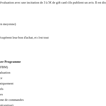
aluation avec une incitation de 3 à 5€ de gift card s'ils publient un avis. Il est 
s en moyenne)
écupèrent leur bon d'achat, et c'est tout
ewer Programme
 FBM)
valuation
ce
uniquement
els
tes
ume de commandes
 réception)