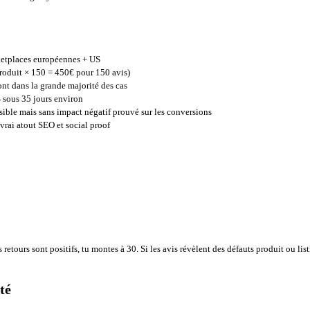
rketplaces européennes + US
/produit × 150 = 450€ pour 150 avis)
font dans la grande majorité des cas
sous 35 jours environ
ible mais sans impact négatif prouvé sur les conversions
vrai atout SEO et social proof
etours sont positifs, tu montes à 30. Si les avis révèlent des défauts produit ou list
té