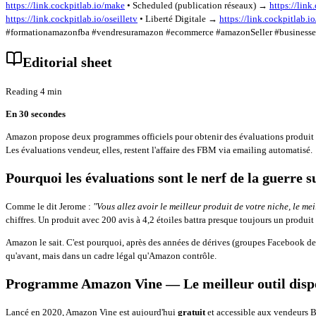
https://link.cockpitlab.io/make
• Scheduled (publication réseaux) →
https://link
https://link.cockpitlab.io/oseilletv
• Liberté Digitale →
https://link.cockpitlab.io
#formationamazonfba #vendresuramazon #ecommerce #amazonSeller #businessenli
Editorial sheet
Reading 4 min
En 30 secondes
Amazon propose deux programmes officiels pour obtenir des évaluations produit
Les évaluations vendeur, elles, restent l'affaire des FBM via emailing automatisé.
Pourquoi les évaluations sont le nerf de la guerre
Comme le dit Jerome :
"Vous allez avoir le meilleur produit de votre niche, le m
chiffres. Un produit avec 200 avis à 4,2 étoiles battra presque toujours un produit 
Amazon le sait. C'est pourquoi, après des années de dérives (groupes Facebook de 
qu'avant, mais dans un cadre légal qu'Amazon contrôle.
Programme Amazon Vine — Le meilleur outil disp
Lancé en 2020, Amazon Vine est aujourd'hui
gratuit
et accessible aux vendeurs B