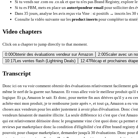
Si tu vends sur .com ou .co.uk et que tu n'es pas Brand Registry, explore l
Si tu es FBM, mets en place un
autorépondeur email
pour solliciter des
Dans 35 jours, analyse les avis reçus via Vine : si positifs → inscris les 30 
Consulte la vidéo suivante sur les
product inserts
pour compléter ta straté
Video chapters
Click on a chapter to jump directly to that moment.
0:00
Obtenir des évaluations vendeur sur Amazon
2:00
Scaler avec un no
10:17
Les ventes flash (Lightning Deals)
12:47
Récap et prochaines étap
Transcript
Donc ici on va voir comment obtenir des évaluations relativement facilement grâce au programme mis en place par Amazon. Donc on ne dit jamais assez mais avoir des évaluations, beaucoup d'évaluations et de préférences bonnes, c'est quand même le nerf de la guerre sur Amazon. Et vous allez voir le meilleur produit qu'il soit dans votre niche et le meilleur listing etc. Vous allez perdre des ventes par rapport à vos concurrents qui ont plus d'évaluations. Ça, c'est tout à fait naturel et logique. Et ça, Amazon le sait. Et donc, pour mettre fin aux dérives qu'il y a eu ces dernières années, avec la possibilité de laisser des évaluations sans avoir acheté le produit, ou bien avec les groupes de testeurs qu'on trouvait sur Facebook, « vas-y, achète-moi mon produit, je te rembourse juste après », et tout ça, Amazon a eu vraiment une mauvaise presse au niveau des évaluations. Et ça jouait vraiment sur leur crédibilité. Donc ils ont décidé un peu de rationaliser tout ça et de proposer des choses aux vendeurs pour les aider justement à avoir plus d'évaluation. Donc c'est pourquoi ils ont mis en place deux principaux programmes dont on va parler aujourd'hui. Ces programmes en fait ce qu'ils proposent c'est quasi pareil que ce que les vendeurs faisaient de manière illicite. La seule différence ici c'est que c'est Amazon qui maîtrise le système. Donc le premier programme c'est le programme Vine qui est sorti en 2020. donc là en fait on peut obtenir jusqu'à 150 évaluations à un coût qui est relativement dérisoire donc le programme vine c'est quoi donc ça permet en fait comme je le disais d'obtenir jusqu'à 150 évaluations et ici en fait amazon va faire jouer son réseau de testeurs de reviewer pour vous aider à récupérer jusqu'à 30 reviews par marketplace donc la condition d'éligibilité c'est d'être brand registry donc faire partie du registre des marques d'Amazon. Donc ça, c'est vraiment la condition sine qua non. Donc là, c'est vraiment plutôt pas mal. Donc en fait, vous allez pouvoir, pour chaque marketplace, demander jusqu'à 30 évaluations. Donc pour des produits dont le coût d'achat plus expédition est relativement bas, ça reste une super aubaine pour les vendeurs sur Amazon. Et c'est vraiment un programme qui est vraiment top au jour d'aujourd'hui. Par exemple, si je prends un produit qui me coûte 3 euros, port inclus, je vais théoriquement pouvoir avoir 150 évaluations pour 450 euros. Donc 30 reviews sur 5 marketplaces à 3 euros. C'est quand même top. Bien entendu, selon le type de produit que vous vendez, vous n'allez pas forcément réussir à obtenir la totalité des reviews que vous avez demandées. Ça va dépendre de la popularité du produit que vous vendez. Par exemple, si vous vendez des vis, des clous, Bien entendu, quand Amazon va mettre votre listing à disposition de son club de testeurs, il y aura forcément moins d'engouement que si vous vendez, je ne sais pas, un drone ou un produit beaucoup plus tendance. Donc, on va passer de suite sur le service central pour vous montrer où ça se trouve. Ok, donc ça se trouve sous la rubrique annonce. Et là, vous avez un petit oncle et Vine. Donc là, c'est vraiment super simple. il suffit simplement de saisir l'asine de votre produit pour lequel vous souhaitez obtenir des évaluations. Et ici, vous allez dire combien d'unités vous souhaitez finalement enregistrer au programme Vine pour