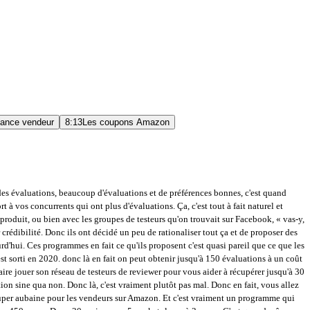
mance vendeur
8:13
Les coupons Amazon
oilà là on me propose le produit que j'ai sélectionné on me dit juste ok ce produit est C que si vous s un produit qui a plus de 5 il ne sera pas au programme Ici donn qu y a z puisqu n m pas encore lanc il est Donc, le produit, et ensuite, vous voyez qu'il nous mentionne bien les frais de 60 pounds, donc pounds parce que là on est sur la plateforme UK. Donc, c'est assez, c'est relativement basique, rien de bien compliqué pour souscrire au programme via le seller central. Donc là, j'aimerais bien juste faire un petit comparatif entre les deux programmes. Je pense que déjà, vous vous êtes rapidement fait une bonne idée de quel est le meilleur programme. Mais ça, c'est un petit récap qui est plutôt intéressant. Donc, encore une fois, Amazon Vine, les prérequis, c'est quoi ? Il faut être brand registry et aussi en FBA. Alors, pour le Early Review Program, il n'y a pas de conditions. Donc, même un vendeur qui est en Fulfilled by Merchant, c'est-à-dire qui a expédé lui-même ses produits, pourrait opter pour le programme Early Reviewer. Au niveau des frais, Amazon Vine, comme on a vu, c'est gratuit. Finalement, ce que ça vous coûte, c'est juste le coût du produit, donc le coût auquel vous sourcez votre produit auprès de votre fournisseur. Côté Early Reviewer, on est à 60 euros facturés dès la première évaluation. Au niveau de l'incitation à l'évaluation pour l'acheteur, donc côté Amazon Vine comme on l'a vu c'est un club de testeurs et là pour lui ça sera un produit qui sera offert par le vendeur tout simplement Early Reviewer Programme ça sera une gift card donc un bon d'achat qui sera proposé à un de vos acheteurs afin de l'inciter à laisser une évaluation Au niveau des garanties pour Amazon Vine techniquement il n'y a aucune garantie par contre ça va dépendre encore une fois du type de produit que vous vendez ça c'est vraiment primordial En règle générale, pour la plupart des produits, vous trouvez quand même preneur honnêtement. Les testeurs ne sont pas obligés de laisser un avis aussi sur les produits. Donc vous pouvez théoriquement avoir une unité qui part dans le cadre de Amazon Vine, mais pour laquelle vous n'avez pas d'évaluation. Donc c'est possible. Mais en règle générale, les testeurs laissent des évaluations. Côté Early Reviewer Program, donc là oui, vous avez une garantie, mais vous allez payer une fois que vous avez obtenu la première review. Au niveau de la sélection du reviewer, de l'évaluateur, du testeur, Amazon Vine, c'est le club de testeurs. Early reviewer, ça fait partie de vos clients, donc des gens qui ont déjà acheté votre produit. Combien de temps pour obtenir la review ? A priori, selon les statistiques, 25% des évaluations reçues ont lieu dans les 5 jours suivant la commande. ok donc 25% vraiment rapidement et globalement 100% vous pouvez attendre d'avoir 100% des évaluations en déhant les 35 jours côté early reviewer donc là c'est ça va dépendre du nombre de commandes que vous avez par rapport à votre produit et amazon enverra finalement des demandes d'incitation à la review au fil de l'eau le type d'évaluation de review donc à l'heure actuelle par rapport à mon expérience sur amazon vine j'ai eu qu