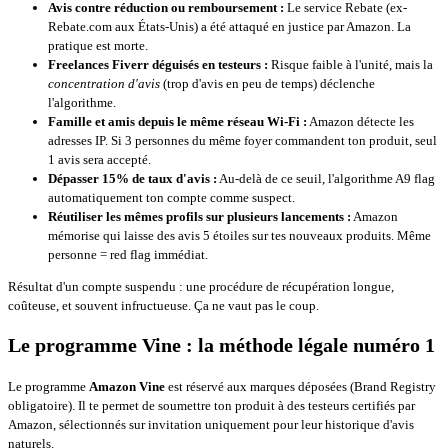
Avis contre réduction ou remboursement :
Le service Rebate (ex-
Rebate.com aux États-Unis) a été attaqué en justice par Amazon. La
pratique est morte.
Freelances Fiverr déguisés en testeurs :
Risque faible à l'unité, mais la
concentration d'avis
(trop d'avis en peu de temps) déclenche
l'algorithme.
Famille et amis depuis le même réseau Wi-Fi :
Amazon détecte les
adresses IP. Si 3 personnes du même foyer commandent ton produit, seul
1 avis sera accepté.
Dépasser 15% de taux d'avis :
Au-delà de ce seuil, l'algorithme A9 flag
automatiquement ton compte comme suspect.
Réutiliser les mêmes profils sur plusieurs lancements :
Amazon
mémorise qui laisse des avis 5 étoiles sur tes nouveaux produits. Même
personne = red flag immédiat.
Résultat d'un compte suspendu : une procédure de récupération longue,
coûteuse, et souvent infructueuse. Ça ne vaut pas le coup.
Le programme Vine : la méthode légale numéro 1
Le programme
Amazon Vine
est réservé aux marques déposées (Brand Registry
obligatoire). Il te permet de soumettre ton produit à des testeurs certifiés par
Amazon, sélectionnés sur invitation uniquement pour leur historique d'avis
naturels.