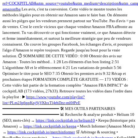
ref=COCKPITLAB&utm_source=youtube&utm_medium=description&utm_camp
amazonfba
Les avis, c'est ta conversion. Cette vidéo te montre toutes les
méthodes légales pour en obtenir sur Amazon sans te faire ban. On démonte
aussi les pièges que les vendeurs prennent partout sur YouTube. Pas d'avis = pas
de ventes. C'est le cercle vicieux que chaque vendeur Amazon FBA affronte au
lancement. Tu vas découvrir ce qui fonctionne vraiment, ce que Amazon détecte
et ferme immédiatement, et surtout la meilleure stratégie que peu de vendeurs
connaissent. On couvre les groupes Facebook, les échanges d'avis, et pourquoi
l'algo d'Amazon te repère toujours. Regarde jusqu'au bout pour la vraie
solution. ⏱️ SOMMAIRE DE CETTE VIDÉO : 0:00 Obtenir des avis sur
Amazon : Toutes les méthod... 1:28 Les éléments d'un bon listing 2:51
L'algorithme A9 et le référencement 4:21 Les variations de produit 5:56
Optimiser le titre pour le SEO 7:35 Obtenir les premiers avis 9:32 Récap et
prochaines étapes FORMATION COMPLÈTE GRATUITE — 173 VIDÉOS :
Cette vidéo fait partie de la formation complète "Amazon FBA IMPACT" de
cockpitLAB (173 vidéos, 27h33). Retrouve toutes les vidéos dans l'ordre dans
la playlist : ▶️
https://www.youtube.com/playlist?
list=PLm2Jp6ppKpjSjVKhxTl4rhDzz-ml0fPeE
━━━━━━━━━━━━━━━━━━━━━━━ 🛠️ MES OUTILS PARTENAIRES
━━━━━━━━━━━━━━━━━━━━━━━ 📊 Recherche & analyse produit • Helium 10
(SEO, mots-clés) →
https://link.cockpitlab.io/helium10
• Keepa (historique prix
Amazon) →
https://link.cockpitlab.io/keepa
• Merch Informer (Amazon Merch)
→
https://link.cockpitlab.io/merchinformer
🛒 Arbitrage & sourcing •
BuyBotPro (scan produits) →
https://link.cockpitlab.io/buybotpro
• SellerAMP