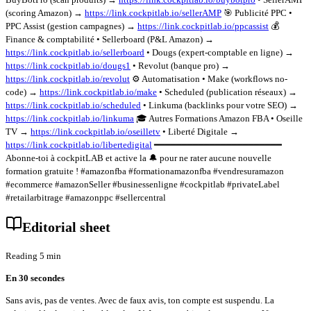
(scoring Amazon) →
https://link.cockpitlab.io/sellerAMP
🎯 Publicité PPC •
PPC Assist (gestion campagnes) →
https://link.cockpitlab.io/ppcassist
💰
Finance & comptabilité • Sellerboard (P&L Amazon) →
https://link.cockpitlab.io/sellerboard
• Dougs (expert-comptable en ligne) →
https://link.cockpitlab.io/dougs1
• Revolut (banque pro) →
https://link.cockpitlab.io/revolut
⚙️ Automatisation • Make (workflows no-
code) →
https://link.cockpitlab.io/make
• Scheduled (publication réseaux) →
https://link.cockpitlab.io/scheduled
• Linkuma (backlinks pour votre SEO) →
https://link.cockpitlab.io/linkuma
🎓 Autres Formations Amazon FBA • Oseille
TV →
https://link.cockpitlab.io/oseilletv
• Liberté Digitale →
https://link.cockpitlab.io/libertedigital
━━━━━━━━━━━━━━━━━━━━━━━
Abonne-toi à cockpitLAB et active la 🔔 pour ne rater aucune nouvelle
formation gratuite ! #amazonfba #formationamazonfba #vendresuramazon
#ecommerce #amazonSeller #businessenligne #cockpitlab #privateLabel
#retailarbitrage #amazonppc #sellercentral
Editorial sheet
Reading 5 min
En 30 secondes
Sans avis, pas de ventes. Avec de faux avis, ton compte est suspendu. La