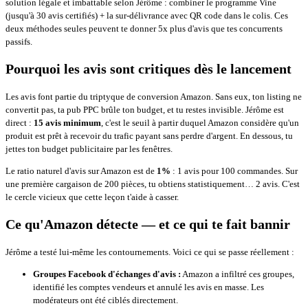
solution légale et imbattable selon Jérôme : combiner le programme Vine
(jusqu'à 30 avis certifiés) + la sur-délivrance avec QR code dans le colis. Ces
deux méthodes seules peuvent te donner 5x plus d'avis que tes concurrents
passifs.
Pourquoi les avis sont critiques dès le lancement
Les avis font partie du triptyque de conversion Amazon. Sans eux, ton listing ne
convertit pas, ta pub PPC brûle ton budget, et tu restes invisible. Jérôme est
direct :
15 avis minimum
, c'est le seuil à partir duquel Amazon considère qu'un
produit est prêt à recevoir du trafic payant sans perdre d'argent. En dessous, tu
jettes ton budget publicitaire par les fenêtres.
Le ratio naturel d'avis sur Amazon est de
1%
: 1 avis pour 100 commandes. Sur
une première cargaison de 200 pièces, tu obtiens statistiquement… 2 avis. C'est
le cercle vicieux que cette leçon t'aide à casser.
Ce qu'Amazon détecte — et ce qui te fait bannir
Jérôme a testé lui-même les contournements. Voici ce qui se passe réellement :
Groupes Facebook d'échanges d'avis :
Amazon a infiltré ces groupes,
identifié les comptes vendeurs et annulé les avis en masse. Les
modérateurs ont été ciblés directement.