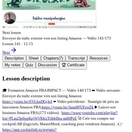
Next lesson
Envoyer du trafic externe vers son listing Amazon — Vidéo 141/173
Lesson 141
·
12:15
Next
Description
Sheet
Chapters
(
7
)
Transcript
Resources
My notes
Quiz
Discussion
🏆 Certificate
Lesson description
🎓 Formation Amazon FBA IMPACT — Vidéo 140/173 ➡️ Vidéo suivante :
Envoyer du trafic externe vers son listing Amazon
https://youtu.be/llVLknDGyk4
⬅️ Vidéo précédente : Stratégie de prix au
lancement Amazon FBA
https://youtu.be/Aum9FUFzwZk
▶️ Lancer son
business Amazon FBA (173 vidéos) :
https://www.youtube.com/playlist?
list=PLm2Jp6ppKpjSjVKhxTl4rhDzz-ml0fPeE
🚀 Crée ton compte sur
cockpitLAB (logiciels, MasterMind, coaching pour vendeurs Amazon) : 👉
https://app.cockpitlab.io/register?