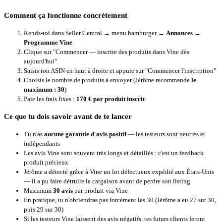
Comment ça fonctionne concrètement
Rends-toi dans Seller Central → menu hamburger →
Annonces →
Programme Vine
Clique sur "Commencer — inscrire des produits dans Vine dès
aujourd'hui"
Saisis ton ASIN en haut à droite et appuie sur "Commencer l'inscription"
Choisis le nombre de produits à envoyer (Jérôme recommande
le
maximum : 30
)
Paie les frais fixes :
170 € par produit inscrit
Ce que tu dois savoir avant de te lancer
Tu n'as
aucune garantie d'avis positif
— les testeurs sont neutres et
indépendants
Les avis Vine sont souvent très longs et détaillés : c'est un feedback
produit précieux
Jérôme a détecté grâce à Vine un lot défectueux expédié aux États-Unis
— il a pu faire détruire la cargaison avant de perdre son listing
Maximum
30 avis
par produit via Vine
En pratique, tu n'obtiendras pas forcément les 30 (Jérôme a eu 27 sur 30,
puis 29 sur 30)
Si les testeurs Vine laissent des avis négatifs, tes futurs clients feront