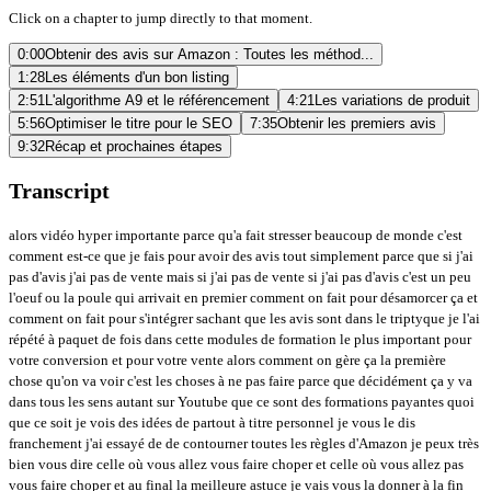
Click on a chapter to jump directly to that moment.
0:00
Obtenir des avis sur Amazon : Toutes les méthod...
1:28
Les éléments d'un bon listing
2:51
L'algorithme A9 et le référencement
4:21
Les variations de produit
5:56
Optimiser le titre pour le SEO
7:35
Obtenir les premiers avis
9:32
Récap et prochaines étapes
Transcript
alors vidéo hyper importante parce qu'a fait stresser beaucoup de monde c'est comment est-ce que je fais pour avoir des avis tout simplement parce que si j'ai pas d'avis j'ai pas de vente mais si j'ai pas de vente si j'ai pas d'avis c'est un peu l'oeuf ou la poule qui arrivait en premier comment on fait pour désamorcer ça et comment on fait pour s'intégrer sachant que les avis sont dans le triptyque je l'ai répété à paquet de fois dans cette modules de formation le plus important pour votre conversion et pour votre vente alors comment on gère ça la première chose qu'on va voir c'est les choses à ne pas faire parce que décidément ça y va dans tous les sens autant sur Youtube que ce sont des formations payantes quoi que ce soit je vois des idées de partout à titre personnel je vous le dis franchement j'ai essayé de de contourner toutes les règles d'Amazon je peux très bien vous dire celle où vous allez vous faire choper et celle où vous allez pas vous faire choper et au final la meilleure astuce je vais vous la donner à la fin alors vous pouvez trouver des groupes sur facebook d'échanges d'avis on est de vendeurs tu m'achètes ton je m'achète un produit tu me laisses à la vie je fais pareil bon l'algo comprend très bien que c'est un échange ils vont vous choper il y a une action juste ici avec Facebook ils ont trop ils ont défoncé les groupes ils ont défoncé les modérateurs et ils ont réussi même à trouver les profils Amazon vendeur des gars qui étaient sur ces groupes et à annuler les avis de ces mecs là donc vraiment c'est un délire proposer un avis contre une réduction ou un remboursement ou un produit gratuit alors il y avait des services qui proposaient ça notamment rembate aux États-Unis qui ne marche plus maintenant pareil rebate a été attaqué en justice par Amazon proposer un avis contre réduction donc vous pouvez vous pouvez proposer par exemple j'ai vu des formations où il proposait des freelances sur fivor sur commode de les détourner de leur fonction principale et qu'ils achetaient un produit et vous laissez un avis là honnêtement vous avez peu de chance de vous faire choper mais on le verra plus tard il y a un critère la concentration d'avis qui peut faire qu'Amazon comprend que vous pouvez vous faire avoir utilisez des entreprises ou des agents pareil sur Fiverr et tout vous pouvez trouver des gens c'est leur spécialité c'est des des faux testeurs et ils vendent leurs services pour pour laisser un avis vous allez payer cher maintenant il y a des meilleures astuces pour ça est-ce que vous avez des chances de vous faire choper là-dessus non mais encore une fois si vous avez trop d'amis d'un seul coup vous allez vous faire Pesquer alors le plus facile la famille et les amis là c'est pareil l'algo est en fait vachement malin c'est-à-dire qu'il peut reconnaître les adresses IP si vous êtes connecté sur votre silence central depuis leur réseau wifi par exemple il peut détecter que vous connaissez ces personnes si par exemple vous avez sous un même foyer vous avez trois personnes qui commandent votre produit Amazon vu qu'il détecte c'est la même adresse ne permettra qu'un seul avis donc il y a plein de choses comme ça qui fait que l'algo est très très fort et vous allez vous prendre des alertes si Amazon est sympa vous en prenez vous prenez un red flag en mode on en veut plus et la deuxième vous faites suspendre votre compte et pour le récupérer ça va être ça va être assez chiant ça vaut pas le coup de prendre autant de risques voilà vous voyez la tête d'Amazon par rapport aux avis c'est ça les avis d'Amazon sont quand même assez bien protégés alors certainement l'une de mes solutions préférées c'est le programme vine comment ça marche c'est un c'est accessible comme marque déposé donc je vous renvoie la vidéo sur Limpy les marques déposées d'où l'énorme importance pour y accéder tout simplement vous allez proposer votre produit à des testeurs certifiés par Amazon en échange d'avis donc alors ça a des frais tout simplement amazon a détecter les personnes qui aimaient naturellement laisser les avis on ne peut pas postuler au programme on peut pas rentrer dans le programme c'est uniquement sur invitation d'Amazon vous vous payez 170 euros de frais fixe pour accéder au programme et vous pouvez donner jusqu'à 30 avis jusqu'à trois produits gratuitement pour avoir des avis donc ça vous coûte le coût de fabrication des produits en plus alors les choses à savoir c'est que vous avez aucune garantie de recevoir un avis positif c'est des testeurs neutres ils ont aucune pression ils reçoivent aucune compensation donc vous avez aucune garantie d'avoir ça honnêtement si ça vous pose problème posez-vous la question de la qualité de votre produit c'est à dire que les testeurs à la fin ils ont pas d'intérêt à vous défoncer donc si ce qui est bien c'est qu'il rédige des avis très très longs donc c'est des feedbacks qui peuvent être très très intéressants sur les potentiels améliorations de votre produit c'est comme ça que j'avais détecté que j'avais un lot avec des erreurs quand j'avais envoyé ça aux États-Unis j'avais réussi à faire détruire la cargaison avant de me faire défoncer par la suite et créer un nouveau listing ça m'avait sauver mais sachez que si vous avez des avis négatifs avec le programme VIP vous aurez des avis négatifs plus tard à vos clients c'est sûr et vous pouvez avoir jusqu'à 30 avis maximum alors je vous montre comment ça marche vous vous rendez sur Amazon vous allez dans le menu hamburger vous allez dans annonce et vous avez le programme si vous le voyez pas si vous n'êtes votre marque n'est pas inscrite vous appuyez sur Commencer inscrire des produits dans vine dès aujourd'hui vous allez saisir votre avis ici en haut à droite vous appuyez sur Commencer l'inscription et vous pouvez rentrer votre produit petit détail que vous devez savoir est-ce que je dois donner 5 10 15 30 produits à vous de voir moi maintenant je mets que le maximum tout simplement parce que déjà j'ai rentré 30 produits mais j'ai eu que 27 retours donc c'est un peu bizarre mais ils n'ont pas d'obligation de laisser un avis au final ils finissent par se faire virer là par exemple c'était quasiment imperfecte j'ai eu 29 avis pour 30 produits mais là là j'en avais quand même perdu 4 donc si vous donnez que 10 produits mais qu'au final vous avez que cette commentaire honnêtement c'est pas terrible on considère que un produit il est prêt pour être vendu quand il a 15 commentaires 15 commentaires c'est le chiffre nous donne Amazon en disant voilà là vous avez plus de baisse de taux de conversion dû au manque d'avis ça veut dire que vous pouvez envoyer la pub plein pot vous allez pas jeter votre argent par les fenêtres donc ça pour info je on utilise pour tous les produits tout mes lancements c'est prévu dans mes coups sachez que la première cargaison vaut 200 300 premières pièces c'est rare de faire de la marge dessus entre le prix que vous allez tomber pour le lancement entre les frais du photographe par exemple amortir les frais du designer et le programme vine c'est rare quand en général la marge et vous revienne mais si à la fin votre produit il est tout en haut des recherches que vous avez validé votre idée produit et que vous pouvez sereinement recommander un stock et que vous allez vendre ce produit pendant plusieurs années je vous assure vous n'êtes pas à ça près il faut être prêt à dépenser de l'argent pour en gagner c'est la base de tout investissement et Amazon ça n'échappe pas à la règle alors autre chose qui peut aider le on peut envoyer un email standardisé par Amazon pour demander à la vie tout simplement mais il faut appuyer sur un bouton manuellement sur chaque commande donc je vais vous montrer comment faire vous vous rendez dans gérer les commandes vous allez dans le menu hamburger vous allez dans commande gérer les commandes j'ai eu un bug hop vous atterrissez ici et alors quand les commandes sont en attente vous ne pouvez pas le faire ça veut dire qu'elle est pas encore arrivée mais quand vous avez une commande avec le règlement effectuer vous pouvez la sélectionner vous accédez au portail et ici vous avez un bouton avec marqué demander un avis vous cliquez dessus et en fait Amazon envoie un mail au client de stress standardisé vous pouvez pas le modifier et vous demandant la vie ça peut aider on le verra un peu plus tard c'est extrêmement long extrêmement chronophage mais bon au début de votre aventure bien sûr faites-le pour les personnes qui vont devenir fou à force de faire ça si vous avez hélium 10 vous pouvez automatiser cette tâche en utilisant ici la fonction follow up email automation tool et en fait tout simplement ce process va être automatisé dans la gamme 10 ils vont appuyer sur ce bouton à votre place très utile jungle scout le propose j'utilise sailorboard si moi pour toute ma gestion comptable et il le aussi donc c'est une fonction qu'on retrouve quand même dans pas mal d'outils pour automatiser pas avoir le faire à la main ça c'est ma technique préférée elle est franchement imbattable il y a pas de problème je vous renvoie sur la photo sur délivré vous mettez un flyer vous offrez quelque chose en plus vous jouez sur le sentiment de réciprocité et vous mettez un QR code avec un lien spécifique qui est dans la vidéo Comment sur délivrer la personne reçoit un produit gratuit elle est reconnaissante vous faites un cadeau vous lui demandez de prendre trois secondes pour flasher un code et vous mettre cinq étoiles et ça c'est complet si vous précise si vous n'en citez pas la personne à laisser un avis 5 étoiles et que vous lui proposez rien pas de cadeau pas de 10 40 en échange d'un bon avis c'est compliant avec Amazon c'est légal vous faites vous sur délivrer vous demandez vous demander un avis avec un QR code et en plus vous utilisez le programme vine franchement là vous allez faire la carton vous allez avoir un taux d'Avis qui est nettement supérieur et peut-être que vous allez tout simplement doubler