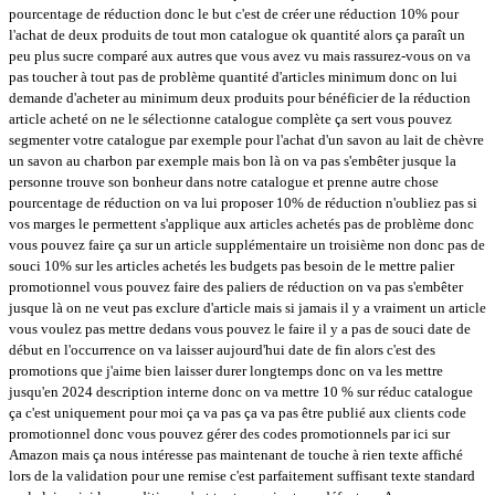
pourcentage de réduction donc le but c'est de créer une réduction 10% pour
l'achat de deux produits de tout mon catalogue ok quantité alors ça paraît un
peu plus sucre comparé aux autres que vous avez vu mais rassurez-vous on va
pas toucher à tout pas de problème quantité d'articles minimum donc on lui
demande d'acheter au minimum deux produits pour bénéficier de la réduction
article acheté on ne le sélectionne catalogue complète ça sert vous pouvez
segmenter votre catalogue par exemple pour l'achat d'un savon au lait de chèvre
un savon au charbon par exemple mais bon là on va pas s'embêter jusque la
personne trouve son bonheur dans notre catalogue et prenne autre chose
pourcentage de réduction on va lui proposer 10% de réduction n'oubliez pas si
vos marges le permettent s'applique aux articles achetés pas de problème donc
vous pouvez faire ça sur un article supplémentaire un troisième non donc pas de
souci 10% sur les articles achetés les budgets pas besoin de le mettre palier
promotionnel vous pouvez faire des paliers de réduction on va pas s'embêter
jusque là on ne veut pas exclure d'article mais si jamais il y a vraiment un article
vous voulez pas mettre dedans vous pouvez le faire il y a pas de souci date de
début en l'occurrence on va laisser aujourd'hui date de fin alors c'est des
promotions que j'aime bien laisser durer longtemps donc on va les mettre
jusqu'en 2024 description interne donc on va mettre 10 % sur réduc catalogue
ça c'est uniquement pour moi ça va pas ça va pas être publié aux clients code
promotionnel donc vous pouvez gérer des codes promotionnels par ici sur
Amazon mais ça nous intéresse pas maintenant de touche à rien texte affiché
lors de la validation pour une remise c'est parfaitement suffisant texte standard