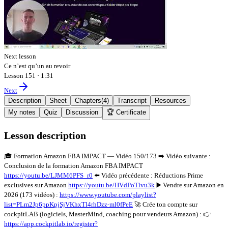
Next lesson
Ce n’est qu’un au revoir
Lesson 151
·
1:31
Next
Description
Sheet
Chapters
(
4
)
Transcript
Resources
My notes
Quiz
Discussion
🏆 Certificate
Lesson description
🎓 Formation Amazon FBA IMPACT — Vidéo 150/173 ➡️ Vidéo suivante :
Conclusion de la formation Amazon FBA IMPACT
https://youtu.be/LJMM6PFS_r0
⬅️ Vidéo précédente : Réductions Prime
exclusives sur Amazon
https://youtu.be/HVdPoTlvu3k
▶️ Vendre sur Amazon en
2026 (173 vidéos) :
https://www.youtube.com/playlist?
list=PLm2Jp6ppKpjSjVKhxTl4rhDzz-ml0fPeE
🚀 Crée ton compte sur
cockpitLAB (logiciels, MasterMind, coaching pour vendeurs Amazon) : 👉
https://app.cockpitlab.io/register?