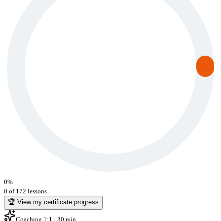
0
%
0 of 172 lessons
🏆 View my certificate progress
Coaching 1:1 · 30 min