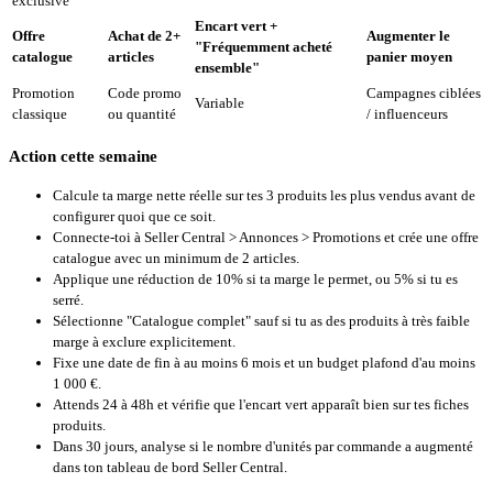
exclusive
Encart vert +
Offre
Achat de 2+
Augmenter le
"Fréquemment acheté
catalogue
articles
panier moyen
ensemble"
Promotion
Code promo
Campagnes ciblées
Variable
classique
ou quantité
/ influenceurs
Action cette semaine
Calcule ta marge nette réelle sur tes 3 produits les plus vendus avant de
configurer quoi que ce soit.
Connecte-toi à Seller Central > Annonces > Promotions et crée une offre
catalogue avec un minimum de 2 articles.
Applique une réduction de 10% si ta marge le permet, ou 5% si tu es
serré.
Sélectionne "Catalogue complet" sauf si tu as des produits à très faible
marge à exclure explicitement.
Fixe une date de fin à au moins 6 mois et un budget plafond d'au moins
1 000 €.
Attends 24 à 48h et vérifie que l'encart vert apparaît bien sur tes fiches
produits.
Dans 30 jours, analyse si le nombre d'unités par commande a augmenté
dans ton tableau de bord Seller Central.