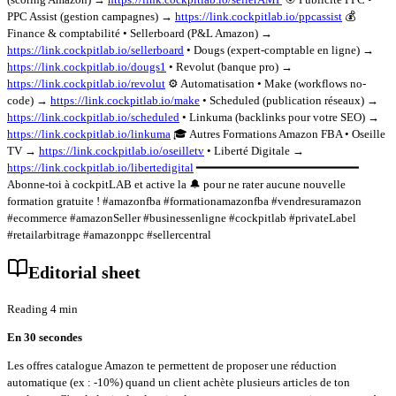
PPC Assist (gestion campagnes) →
https://link.cockpitlab.io/ppcassist
💰
Finance & comptabilité • Sellerboard (P&L Amazon) →
https://link.cockpitlab.io/sellerboard
• Dougs (expert-comptable en ligne) →
https://link.cockpitlab.io/dougs1
• Revolut (banque pro) →
https://link.cockpitlab.io/revolut
⚙️ Automatisation • Make (workflows no-
code) →
https://link.cockpitlab.io/make
• Scheduled (publication réseaux) →
https://link.cockpitlab.io/scheduled
• Linkuma (backlinks pour votre SEO) →
https://link.cockpitlab.io/linkuma
🎓 Autres Formations Amazon FBA • Oseille
TV →
https://link.cockpitlab.io/oseilletv
• Liberté Digitale →
https://link.cockpitlab.io/libertedigital
━━━━━━━━━━━━━━━━━━━━━━━
Abonne-toi à cockpitLAB et active la 🔔 pour ne rater aucune nouvelle
formation gratuite ! #amazonfba #formationamazonfba #vendresuramazon
#ecommerce #amazonSeller #businessenligne #cockpitlab #privateLabel
#retailarbitrage #amazonppc #sellercentral
Editorial sheet
Reading 4 min
En 30 secondes
Les offres catalogue Amazon te permettent de proposer une réduction
automatique (ex : -10%) quand un client achète plusieurs articles de ton