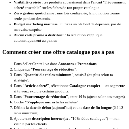
Visibilité croisée
: tes produits apparaissent dans l'encart "Fréquemment
acheté ensemble" sur les fiches de ton propre catalogue.
Zéro gestion quotidienne
: une fois configurée, la promotion tourne
seule pendant des mois.
Budget marketing maîtrisé
: tu fixes un plafond de dépenses, pas de
mauvaise surprise.
Aucun code promo à distribuer
: la réduction s'applique
automatiquement au panier.
Comment créer une offre catalogue pas à pas
Dans Seller Central, va dans
Annonces > Promotions
.
Clique sur
"Pourcentage de réduction"
.
Dans
"Quantité d'articles minimum"
, saisis
2
(ou plus selon ta
stratégie).
Dans
"Article acheté"
, sélectionne
Catalogue complet
— ou segmente
si tu veux exclure certains produits.
Dans
"Pourcentage de réduction"
, entre
10%
(ajuste selon tes marges).
Coche
"S'applique aux articles achetés"
.
Définis la
date de début
(aujourd'hui) et une
date de fin longue
(6 à 12
mois minimum).
Ajoute une
description interne
(ex : "10% réduc catalogue") — non
visible par les clients.