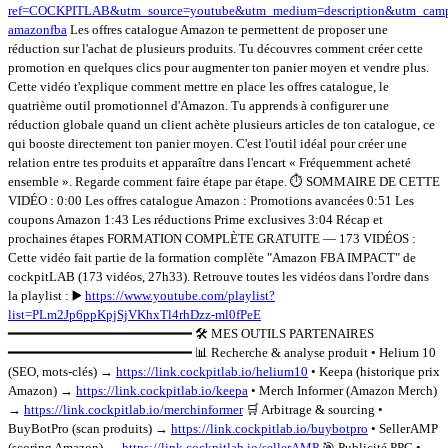
ref=COCKPITLAB&utm_source=youtube&utm_medium=description&utm_camp
amazonfba
Les offres catalogue Amazon te permettent de proposer une
réduction sur l'achat de plusieurs produits. Tu découvres comment créer cette
promotion en quelques clics pour augmenter ton panier moyen et vendre plus.
Cette vidéo t'explique comment mettre en place les offres catalogue, le
quatrième outil promotionnel d'Amazon. Tu apprends à configurer une
réduction globale quand un client achète plusieurs articles de ton catalogue, ce
qui booste directement ton panier moyen. C'est l'outil idéal pour créer une
relation entre tes produits et apparaître dans l'encart « Fréquemment acheté
ensemble ». Regarde comment faire étape par étape. ⏱️ SOMMAIRE DE CETTE
VIDÉO : 0:00 Les offres catalogue Amazon : Promotions avancées 0:51 Les
coupons Amazon 1:43 Les réductions Prime exclusives 3:04 Récap et
prochaines étapes FORMATION COMPLÈTE GRATUITE — 173 VIDÉOS :
Cette vidéo fait partie de la formation complète "Amazon FBA IMPACT" de
cockpitLAB (173 vidéos, 27h33). Retrouve toutes les vidéos dans l'ordre dans
la playlist : ▶️
https://www.youtube.com/playlist?
list=PLm2Jp6ppKpjSjVKhxTl4rhDzz-ml0fPeE
━━━━━━━━━━━━━━━━━━━━━━━ 🛠️ MES OUTILS PARTENAIRES
━━━━━━━━━━━━━━━━━━━━━━━ 📊 Recherche & analyse produit • Helium 10
(SEO, mots-clés) →
https://link.cockpitlab.io/helium10
• Keepa (historique prix
Amazon) →
https://link.cockpitlab.io/keepa
• Merch Informer (Amazon Merch)
→
https://link.cockpitlab.io/merchinformer
🛒 Arbitrage & sourcing •
BuyBotPro (scan produits) →
https://link.cockpitlab.io/buybotpro
• SellerAMP
(scoring Amazon) →
https://link.cockpitlab.io/sellerAMP
🎯 Publicité PPC •