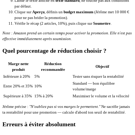
Laisse le texte affiché en
texte standard
, ne touche pas aux conditions
par défaut.
Clique sur
Aperçu
, définis un
budget maximum
(Jérôme met 10 000 €
pour ne pas brider la promotion).
Vérifie le récap (2 articles, 10%), puis clique sur
Soumettre
.
Note : Amazon prend un certain temps pour activer la promotion. Elle n'est pas
effective immédiatement après soumission.
Quel pourcentage de réduction choisir ?
Marge nette
Réduction
Objectif
produit
recommandée
Inférieure à 20%
5%
Tester sans risquer la rentabilité
Standard — bon équilibre
Entre 20% et 35%
10%
volume/marge
Supérieure à 35%
15% à 20%
Maximiser le volume et la vélocité
Jérôme précise :
"N'oubliez pas si vos marges le permettent."
Ne sacrifie jamais
ta rentabilité pour une promotion — calcule d'abord ton seuil de rentabilité.
Erreurs à éviter absolument