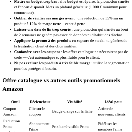
Mettre un budget trop bas
: si le budget est épuisé, la promotion s'arrête
et l'encart disparaît. Mets un plafond généreux (1 000 € minimum pour
commencer).
Oublier de vérifier ses marges avant
: une réduction de 15% sur un
produit à 12% de marge nette = vente à perte.
Laisser une date de fin trop courte
: une promotion qui s'arrête au bout
de 2 semaines ne génère pas assez de données ni d'habitudes d'achat.
Appliquer la promo à des produits en rupture de stock
: tu génères de
la frustration client et des clics inutiles.
Confondre avec les coupons
: les offres catalogue ne nécessitent pas de
code — c'est automatique et plus fluide pour le client.
Ne pas exclure les produits à très faible marge
: utilise la segmentation
pour les protéger si besoin.
Offre catalogue vs autres outils promotionnels
Amazon
Outil
Déclencheur
Visibilité
Idéal pour
Coupon
Clic sur le
Attirer de
Badge orange sur la fiche
Amazon
coupon
nouveaux clients
Réduction
Abonnement
Fidéliser les
Prime
Prix barré visible Prime
Prime
membres Prime