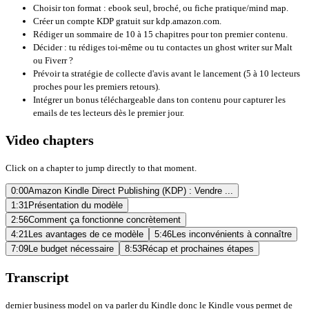
Choisir ton format : ebook seul, broché, ou fiche pratique/mind map.
Créer un compte KDP gratuit sur
kdp.amazon.com
.
Rédiger un sommaire de 10 à 15 chapitres pour ton premier contenu.
Décider : tu rédiges toi-même ou tu contactes un ghost writer sur Malt
ou Fiverr ?
Prévoir ta stratégie de collecte d'avis avant le lancement (5 à 10 lecteurs
proches pour les premiers retours).
Intégrer un bonus téléchargeable dans ton contenu pour capturer les
emails de tes lecteurs dès le premier jour.
Video chapters
Click on a chapter to jump directly to that moment.
0:00
Amazon Kindle Direct Publishing (KDP) : Vendre ...
1:31
Présentation du modèle
2:56
Comment ça fonctionne concrètement
4:21
Les avantages de ce modèle
5:46
Les inconvénients à connaître
7:09
Le budget nécessaire
8:53
Récap et prochaines étapes
Transcript
dernier business model on va parler du Kindle donc le Kindle vous permet de