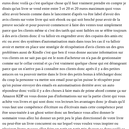
euros donc voilà ça c'est quelque chose qu'il faut vraiment prendre en compte je
dirais qu'un livre se vend entre entre 5 et 20 et 20 euros maximum quoi vous
allez avoir besoin comme dans le lancement d'après va être label d'avoir des
avis clients sur votre livre qui soit ebook ou qui soit broché pour avoir de la
preuve sociale et pour pouvoir commencer à faire des ventes tout simplement
parce que les clients même si c'est des tarifs qui sont faibles on se réfère toujours
à des avis clients donc il va falloir en engendrer avec des copains des amis etc
etc ou avec des systèmes d'automatisation mais dans tous les cas il va falloir
avoir et mettre en place une stratégie de récupération d'avis clients un des gros
problèmes aussi de Kindle c'est que ben il vous donne aucune information sur
vos clients on ne sait pas qui est le nom d'acheteur on n'a pas de gestionnaire
comme sur le cellar central et ça c'est vraiment quelque chose qui est dérangeant
parce que on n'arrive pas à connaître nos clients donc après il y a des petites
astuces on va pouvoir mettre dans le livre des petits bonus à télécharger donc
du coup la personne va mettre son email pour qu'on puisse le récupérer pour
qu'on puisse envoyer des emails en automatisation derrière avec un auto
répondeur donc voilà il y a des choses à faire mais de prime abord comme ça sur
Amazon KDP on vous donne pas d'informations sur sur la partie client qui vous
achète vos livres et qui sont donc vos lecteurs les avantages donc je disais qu'il
vous faut une compétence d'écriture ou d'écrivain mais cette compétence peut
être sous-traitée à un ghost writer donc un freelance vous allez donner le
sommaire vous allez lui donner un petit peu le plan directionnel de votre livre
ou peut-être un livre concurrent ou sur lequel vous voulez vous inspirer ou
plusieurs livres et vous allez faire un petit un petit mix de tout ça donc voilà ça