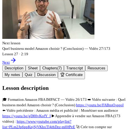
Next lesson
Quel business model Amazon choisir ? (Conclusion) — Vidéo 27/173
Lesson 27
·
2:19
Next
Description
Sheet
Chapters
(
7
)
Transcript
Resources
My notes
Quiz
Discussion
🏆 Certificate
Lesson description
🎓 Formation Amazon FBA IMPACT — Vidéo 26/173 ➡️ Vidéo suivante : Quel
business model Amazon choisir ? (Conclusion)
https://youtu.be/FABnsO-qqoI
⬅️ Vidéo précédente : Amazon média et publicité : Monétiser son audience
https://youtu.be/gD00vKofY_I
▶️ Apprendre à vendre sur Amazon FBA (173
vidéos) :
https://www.youtube.com/playlist?
list=PLm2Jp6ppKpjSjVKhxTl4rhDzz-ml0fPeE
🚀 Crée ton compte sur