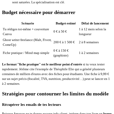
sont saturées. La spécialisation est clé.
Budget nécessaire pour démarrer
Scénario
Budget estimé
Délai de lancement
Tu rédiges toi-même + couverture
1 à 12 mois selon la
0 € à 50 €
Canva
longueur
Ghost writer freelance (Malt, Fiverr,
200 € à 1 500 €
2 à 8 semaines
ComeUp)
0 € à 150 €
Fiche pratique / Mind map simple
1 à 2 semaines
(graphiste)
Le format "fiche pratique" est le meilleur point d'entrée
si tu veux tester
rapidement. Jérôme cite l'exemple de Théophile Elie qui a généré plusieurs
centaines de milliers d'euros avec des fiches pour étudiants. Une fiche à 9,99 €
sur un sujet précis (fiscalité, TVA, nutrition, productivité…) peut se lancer en 1
à 2 semaines.
Stratégies pour contourner les limites du modèle
Récupérer les emails de tes lecteurs
Puisque Amazon ne te donne aucune info client, intègre dans ton livre un
bonus