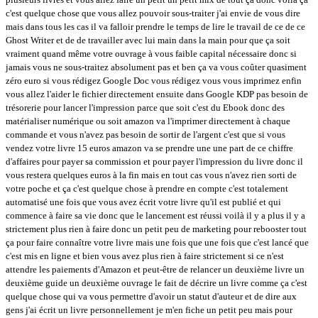
c'est quelque chose que vous allez pouvoir sous-traiter j'ai envie de vous dire
mais dans tous les cas il va falloir prendre le temps de lire le travail de ce de ce
Ghost Writer et de de travailler avec lui main dans la main pour que ça soit
vraiment quand même votre ouvrage à vous faible capital nécessaire donc si
jamais vous ne sous-traitez absolument pas et ben ça va vous coûter quasiment
zéro euro si vous rédigez Google Doc vous rédigez vous vous imprimez enfin
vous allez l'aider le fichier directement ensuite dans Google KDP pas besoin de
trésorerie pour lancer l'impression parce que soit c'est du Ebook donc des
matérialiser numérique ou soit amazon va l'imprimer directement à chaque
commande et vous n'avez pas besoin de sortir de l'argent c'est que si vous
vendez votre livre 15 euros amazon va se prendre une une part de ce chiffre
d'affaires pour payer sa commission et pour payer l'impression du livre donc il
vous restera quelques euros à la fin mais en tout cas vous n'avez rien sorti de
votre poche et ça c'est quelque chose à prendre en compte c'est totalement
automatisé une fois que vous avez écrit votre livre qu'il est publié et qui
commence à faire sa vie donc que le lancement est réussi voilà il y a plus il y a
strictement plus rien à faire donc un petit peu de marketing pour rebooster tout
ça pour faire connaître votre livre mais une fois que une fois que c'est lancé que
c'est mis en ligne et bien vous avez plus rien à faire strictement si ce n'est
attendre les paiements d'Amazon et peut-être de relancer un deuxième livre un
deuxième guide un deuxième ouvrage le fait de décrire un livre comme ça c'est
quelque chose qui va vous permettre d'avoir un statut d'auteur et de dire aux
gens j'ai écrit un livre personnellement je m'en fiche un petit peu mais pour