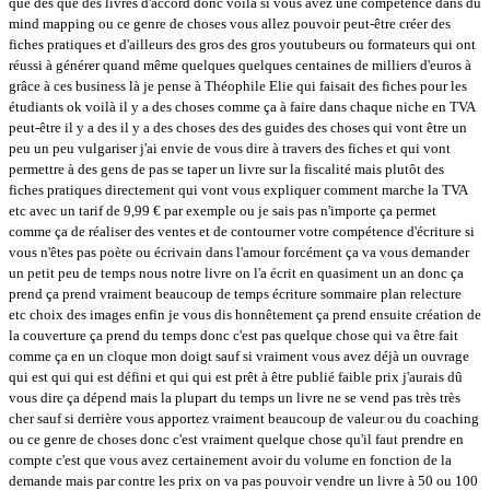
que des que des livres d'accord donc voilà si vous avez une compétence dans du
mind mapping ou ce genre de choses vous allez pouvoir peut-être créer des
fiches pratiques et d'ailleurs des gros des gros youtubeurs ou formateurs qui ont
réussi à générer quand même quelques quelques centaines de milliers d'euros à
grâce à ces business là je pense à Théophile Elie qui faisait des fiches pour les
étudiants ok voilà il y a des choses comme ça à faire dans chaque niche en TVA
peut-être il y a des il y a des choses des des guides des choses qui vont être un
peu un peu vulgariser j'ai envie de vous dire à travers des fiches et qui vont
permettre à des gens de pas se taper un livre sur la fiscalité mais plutôt des
fiches pratiques directement qui vont vous expliquer comment marche la TVA
etc avec un tarif de 9,99 € par exemple ou je sais pas n'importe ça permet
comme ça de réaliser des ventes et de contourner votre compétence d'écriture si
vous n'êtes pas poète ou écrivain dans l'amour forcément ça va vous demander
un petit peu de temps nous notre livre on l'a écrit en quasiment un an donc ça
prend ça prend vraiment beaucoup de temps écriture sommaire plan relecture
etc choix des images enfin je vous dis honnêtement ça prend ensuite création de
la couverture ça prend du temps donc c'est pas quelque chose qui va être fait
comme ça en un cloque mon doigt sauf si vraiment vous avez déjà un ouvrage
qui est qui qui est défini et qui qui est prêt à être publié faible prix j'aurais dû
vous dire ça dépend mais la plupart du temps un livre ne se vend pas très très
cher sauf si derrière vous apportez vraiment beaucoup de valeur ou du coaching
ou ce genre de choses donc c'est vraiment quelque chose qu'il faut prendre en
compte c'est que vous avez certainement avoir du volume en fonction de la
demande mais par contre les prix on va pas pouvoir vendre un livre à 50 ou 100