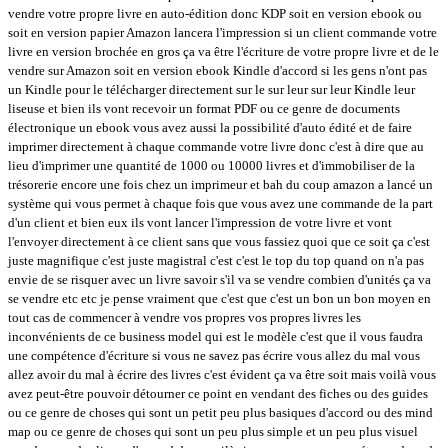
vendre votre propre livre en auto-édition donc KDP soit en version ebook ou
soit en version papier Amazon lancera l'impression si un client commande votre
livre en version brochée en gros ça va être l'écriture de votre propre livre et de le
vendre sur Amazon soit en version ebook Kindle d'accord si les gens n'ont pas
un Kindle pour le télécharger directement sur le sur leur sur leur Kindle leur
liseuse et bien ils vont recevoir un format PDF ou ce genre de documents
électronique un ebook vous avez aussi la possibilité d'auto édité et de faire
imprimer directement à chaque commande votre livre donc c'est à dire que au
lieu d'imprimer une quantité de 1000 ou 10000 livres et d'immobiliser de la
trésorerie encore une fois chez un imprimeur et bah du coup amazon a lancé un
système qui vous permet à chaque fois que vous avez une commande de la part
d'un client et bien eux ils vont lancer l'impression de votre livre et vont
l'envoyer directement à ce client sans que vous fassiez quoi que ce soit ça c'est
juste magnifique c'est juste magistral c'est c'est le top du top quand on n'a pas
envie de se risquer avec un livre savoir s'il va se vendre combien d'unités ça va
se vendre etc etc je pense vraiment que c'est que c'est un bon un bon moyen en
tout cas de commencer à vendre vos propres vos propres livres les
inconvénients de ce business model qui est le modèle c'est que il vous faudra
une compétence d'écriture si vous ne savez pas écrire vous allez du mal vous
allez avoir du mal à écrire des livres c'est évident ça va être soit mais voilà vous
avez peut-être pouvoir détourner ce point en vendant des fiches ou des guides
ou ce genre de choses qui sont un petit peu plus basiques d'accord ou des mind
map ou ce genre de choses qui sont un peu plus simple et un peu plus visuel