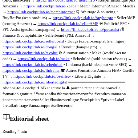
(SEO, mots-clés) →
https://link.cockpitlab.io/helium10
• Keepa (historique prix
Amazon) →
https://link.cockpitlab.io/keepa
• Merch Informer (Amazon Merch)
→
https://link.cockpitlab.io/merchinformer
🛒 Arbitrage & sourcing •
BuyBotPro (scan produits) →
https://link.cockpitlab.io/buybotpro
• SellerAMP
(scoring Amazon) →
https://link.cockpitlab.io/sellerAMP
🎯 Publicité PPC •
PPC Assist (gestion campagnes) →
https://link.cockpitlab.io/ppcassist
💰
Finance & comptabilité • Sellerboard (P&L Amazon) →
https://link.cockpitlab.io/sellerboard
• Dougs (expert-comptable en ligne) →
https://link.cockpitlab.io/dougs1
• Revolut (banque pro) →
https://link.cockpitlab.io/revolut
⚙️ Automatisation • Make (workflows no-
code) →
https://link.cockpitlab.io/make
• Scheduled (publication réseaux) →
https://link.cockpitlab.io/scheduled
• Linkuma (backlinks pour votre SEO) →
https://link.cockpitlab.io/linkuma
🎓 Autres Formations Amazon FBA • Oseille
TV →
https://link.cockpitlab.io/oseilletv
• Liberté Digitale →
https://link.cockpitlab.io/libertedigital
━━━━━━━━━━━━━━━━━━━━━━━
Abonne-toi à cockpitLAB et active la 🔔 pour ne rater aucune nouvelle
formation gratuite ! #amazonfba #formationamazonfba #vendresuramazon
#ecommerce #amazonSeller #businessenligne #cockpitlab #privateLabel
#retailarbitrage #amazonppc #sellercentral
Editorial sheet
Reading 4 min