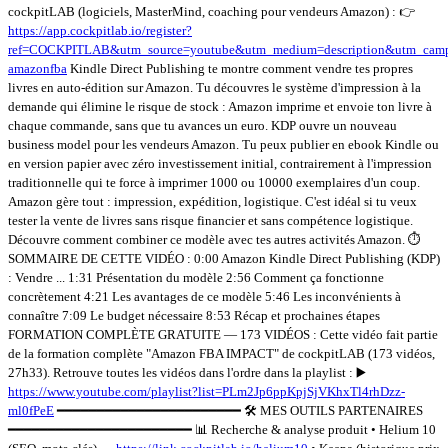
cockpitLAB (logiciels, MasterMind, coaching pour vendeurs Amazon) : 👉
https://app.cockpitlab.io/register?
ref=COCKPITLAB&utm_source=youtube&utm_medium=description&utm_camp
amazonfba
Kindle Direct Publishing te montre comment vendre tes propres
livres en auto-édition sur Amazon. Tu découvres le système d'impression à la
demande qui élimine le risque de stock : Amazon imprime et envoie ton livre à
chaque commande, sans que tu avances un euro. KDP ouvre un nouveau
business model pour les vendeurs Amazon. Tu peux publier en ebook Kindle ou
en version papier avec zéro investissement initial, contrairement à l'impression
traditionnelle qui te force à imprimer 1000 ou 10000 exemplaires d'un coup.
Amazon gère tout : impression, expédition, logistique. C'est idéal si tu veux
tester la vente de livres sans risque financier et sans compétence logistique.
Découvre comment combiner ce modèle avec tes autres activités Amazon. ⏱️
SOMMAIRE DE CETTE VIDÉO : 0:00 Amazon Kindle Direct Publishing (KDP)
: Vendre ... 1:31 Présentation du modèle 2:56 Comment ça fonctionne
concrètement 4:21 Les avantages de ce modèle 5:46 Les inconvénients à
connaître 7:09 Le budget nécessaire 8:53 Récap et prochaines étapes
FORMATION COMPLÈTE GRATUITE — 173 VIDÉOS : Cette vidéo fait partie
de la formation complète "Amazon FBA IMPACT" de cockpitLAB (173 vidéos,
27h33). Retrouve toutes les vidéos dans l'ordre dans la playlist : ▶️
https://www.youtube.com/playlist?list=PLm2Jp6ppKpjSjVKhxTl4rhDzz-
ml0fPeE
━━━━━━━━━━━━━━━━━━━━━━━ 🛠️ MES OUTILS PARTENAIRES
━━━━━━━━━━━━━━━━━━━━━━━ 📊 Recherche & analyse produit • Helium 10