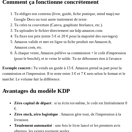
Comment ça fonctionne concrètement
Tu rédiges ton contenu (livre, guide, fiche pratique, mind map) sur
Google Docs ou tout autre traitement de texte.
Tu crées ta couverture (Canva, graphiste freelance, etc.).
Tu uploades le fichier directement sur
kdp.amazon.com
.
Tu fixes ton prix (entre 5 € et 20 € pour la majorité des ouvrages).
Amazon valide et met en ligne ta fiche produit sur Amazon.fr,
Amazon.com, etc.
À chaque vente, Amazon prélève sa commission + le coût d'impression
(pour le broché), et te verse le solde. Tu ne débourses rien à l'avance.
Exemple concret :
Tu vends un guide à 15 €. Amazon prend sa part pour la
commission et l'impression. Il te reste entre 3 € et 7 € nets selon le format et le
marché. Le volume fait la différence.
Avantages du modèle KDP
Zéro capital de départ
: si tu écris toi-même, le coût est littéralement 0
€.
Zéro stock, zéro logistique
: Amazon gère tout, de l'impression à la
livraison.
Totalement automatisé
: une fois le livre lancé et les premiers avis
obtenus, les ventes tournent seules.