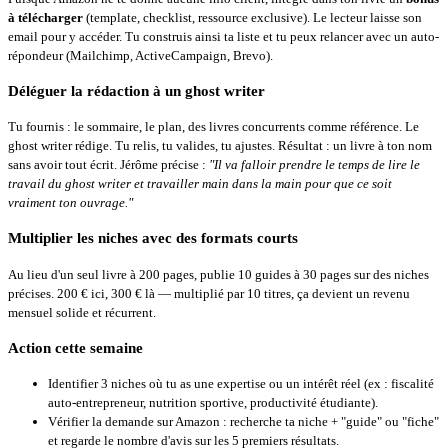
à télécharger
(template, checklist, ressource exclusive). Le lecteur laisse son
email pour y accéder. Tu construis ainsi ta liste et tu peux relancer avec un auto-
répondeur (Mailchimp, ActiveCampaign, Brevo).
Déléguer la rédaction à un ghost writer
Tu fournis : le sommaire, le plan, des livres concurrents comme référence. Le
ghost writer rédige. Tu relis, tu valides, tu ajustes. Résultat : un livre à ton nom
sans avoir tout écrit. Jérôme précise :
"Il va falloir prendre le temps de lire le
travail du ghost writer et travailler main dans la main pour que ce soit
vraiment ton ouvrage."
Multiplier les niches avec des formats courts
Au lieu d'un seul livre à 200 pages, publie 10 guides à 30 pages sur des niches
précises. 200 € ici, 300 € là — multiplié par 10 titres, ça devient un revenu
mensuel solide et récurrent.
Action cette semaine
Identifier 3 niches où tu as une expertise ou un intérêt réel (ex : fiscalité
auto-entrepreneur, nutrition sportive, productivité étudiante).
Vérifier la demande sur Amazon : recherche ta niche + "guide" ou "fiche"
et regarde le nombre d'avis sur les 5 premiers résultats.