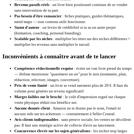
Revenus passifs réels
: un livre bien positionné continue de se vendre
sans intervention de ta part.
Pas besoin d'être romancier
: fiches pratiques, guides thématiques,
mind maps — tout contenu utile fonctionne.
Statut d'auteur
: un levier de crédibilité si tu as un autre projet
(formation, coaching, personal branding).
Scalable par les niches
: multiplier les titres sur des niches différentes =
multiplier les revenus sans multiplier le travail.
Inconvénients à connaître avant de te lancer
Compétence rédactionnelle requise
: écrire un vrai livre prend du temps
— Jérôme mentionne
"quasiment un an"
pour le sien (sommaire, plan,
rédaction, relecture, images, couverture).
Prix de vente limité
: un livre se vend rarement plus de 20 €. Il faut du
volume pour générer un revenu significatif.
Marges faibles sur le broché
: le coût d'impression rogné sur chaque
vente physique réduit ton bénéfice net.
Aucune donnée client
: Amazon ne te donne pas le nom, l'email ni
aucune info sur tes acheteurs — contrairement à Seller Central.
Avis clients indispensables
: sans preuve sociale, les ventes ne décollent
pas. Il faut une stratégie active de collecte d'avis au lancement.
Concurrence élevée sur les sujets généralistes
: les niches trop larges