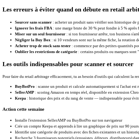
Les erreurs à éviter quand on débute en retail arbi
Sourcer sans scanner
: acheter un produit sans vérifier son historique de pr
Ignorer les frais FBA
: une marge brute de 30 % peut fondre à 5 % après 
Miser sur un seul fournisseur
: si ton fournisseur arrête, ton business s'arr
Négliger la Buy Box
: si 10 vendeurs sont sur la même fiche, la rotation d
Acheter trop de stock sans tester
: commence par des petites quantités pou
Oublier les restrictions de catégorie
: certains produits ou marques sont "
Les outils indispensables pour scanner et sourcer
Pour faire du retail arbitrage efficacement, tu as besoin d'outils qui calculent la re
BuyBotPro
: scanne un produit et calcule automatiquement si l'achat est 
SellerAMP
: scoring Amazon en temps réel, disponible en extension Chro
Keepa
: historique des prix et du rang de vente — indispensable pour évite
Action cette semaine
Installe l'extension
SellerAMP
ou
BuyBotPro
sur ton navigateur
Crée un compte
Keepa
et apprends à lire un graphique de prix sur 90 jours
Identifie une catégorie de produits avec des fiches existantes et un histori
Recherche 3 fournisseurs potentiels (grossistes, éditeurs, distributeurs) dan