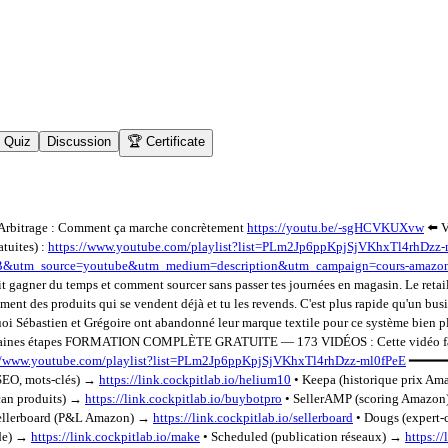
Quiz
Discussion
🏆 Certificate
Arbitrage : Comment ça marche concrètement
https://youtu.be/-sgHCVKUXvw
⬅️ V
tuites) :
https://www.youtube.com/playlist?list=PLm2Jp6ppKpjSjVKhxTl4rhDzz-
TLAB&utm_source=youtube&utm_medium=description&utm_campaign=cours-amazo
it gagner du temps et comment sourcer sans passer tes journées en magasin. Le retai
ment des produits qui se vendent déjà et tu les revends. C'est plus rapide qu'un busi
uoi Sébastien et Grégoire ont abandonné leur marque textile pour ce système bi
prochaines étapes FORMATION COMPLÈTE GRATUITE — 173 VIDÉOS : Cette vidéo fa
//www.youtube.com/playlist?list=PLm2Jp6ppKpjSjVKhxTl4rhDzz-ml0fPeE
━━━━━
EO, mots-clés) →
https://link.cockpitlab.io/helium10
• Keepa (historique prix A
can produits) →
https://link.cockpitlab.io/buybotpro
• SellerAMP (scoring Amazo
Sellerboard (P&L Amazon) →
https://link.cockpitlab.io/sellerboard
• Dougs (expert-
ode) →
https://link.cockpitlab.io/make
• Scheduled (publication réseaux) →
https:/