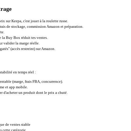
trage
ix sur Keepa, c'est jouer à la roulette russe.
frais de stockage, commission Amazon et préparation.
ête.
e la Buy Box réduit tes ventes.
r valider la marge réelle.
gatés" (accès restreint) sur Amazon.
ntabilité en temps réel :
rentable (marge, frais FBA, concurrence).
me et app mobile.
r d'acheter un produit dont le prix a chuté.
que de ventes stable
s cette catégorie