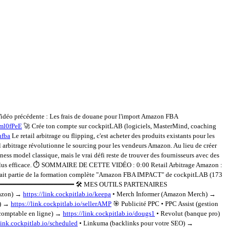
idéo précédente : Les frais de douane pour l'import Amazon FBA
ml0fPeE
🚀 Crée ton compte sur cockpitLAB (logiciels, MasterMind, coaching
nfba
Le retail arbitrage ou flipping, c'est acheter des produits existants pour les
l arbitrage révolutionne le sourcing pour les vendeurs Amazon. Au lieu de créer
ness model classique, mais le vrai défi reste de trouver des fournisseurs avec des
en plus efficace. ⏱️ SOMMAIRE DE CETTE VIDÉO : 0:00 Retail Arbitrage Amazon :
it partie de la formation complète "Amazon FBA IMPACT" de cockpitLAB (173
━━━━━━━━━━━━━━━━━━ 🛠️ MES OUTILS PARTENAIRES
mazon) →
https://link.cockpitlab.io/keepa
• Merch Informer (Amazon Merch) →
n) →
https://link.cockpitlab.io/sellerAMP
🎯 Publicité PPC • PPC Assist (gestion
comptable en ligne) →
https://link.cockpitlab.io/dougs1
• Revolut (banque pro)
/link.cockpitlab.io/scheduled
• Linkuma (backlinks pour votre SEO) →