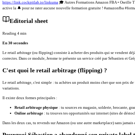
https://link.cockpitlab.io/linkuma
🎓 Autres Formations Amazon FBA • Oseille
active la 🔔 pour ne rater aucune nouvelle formation gratuite ! #amazonfba #f
Editorial sheet
Reading 4 min
En 30 secondes
Le retail arbitrage (ou flipping) consiste à acheter des produits qui se vendent déj
correctes. Dans ce module, Jerome te présente un service créé par Sébastien et Gré
C'est quoi le retail arbitrage (flipping) ?
Le retail arbitrage, c'est simple : tu achètes un produit moins cher que son prix de
variations.
Il existe deux formes principales :
Retail arbitrage physique
: tu sources en magasin, solderie, brocante, gra
Online arbitrage
: tu trouves tes opportunités sur internet (sites de déstock
Dans les deux cas, tu revends sur Amazon (ou une autre marketplace) sans jamais 
Pourquoi Sébastien a abandonné son private label t