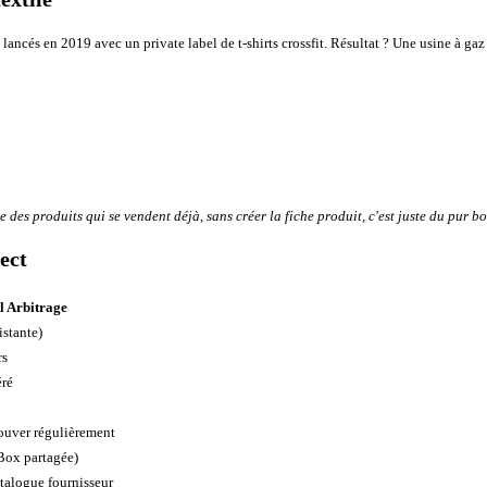
ancés en 2019 avec un private label de t-shirts crossfit. Résultat ? Une usine à gaz 
e des produits qui se vendent déjà, sans créer la fiche produit, c'est juste du pur b
rect
l Arbitrage
istante)
rs
éré
rouver régulièrement
Box partagée)
talogue fournisseur