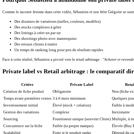
Comme le raconte Jerome dans cette vidéo, Sébastien et son frère Grégoire se sont l
Des dizaines de variations (tailles, couleurs, modèles)
Des stocks complexes à gérer
Des listings à créer un par un
Des shootings photo avec mannequins
Des retours clients à traiter
Un temps de ranking long pour peu de résultats rapides
Face à cette réalité, Sébastien a pivoté vers le retail arbitrage :
"Acheter et revendr
Private label vs Retail arbitrage : le comparatif di
Critère
Private Label
Retai
Création de fiche produit
Obligatoire
Non (fiche ex
Temps avant premières ventes
3 à 6 mois minimum
Quelques jou
Investissement initial
Élevé (stock + création)
Faible à mod
Gestion des variations
Complexe
Inexistante
Sourcing
Fournisseur unique (souvent Chine)
Multiple, à t
Concurrence sur la fiche
Faible (ta propre marque)
Élevée (Buy 
Scalabilité
Forte si le produit ranke
Dépend du ca