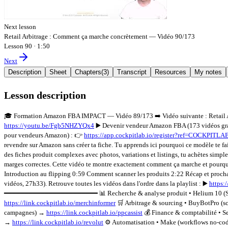
Next lesson
Retail Arbitrage : Comment ça marche concrètement — Vidéo 90/173
Lesson 90
·
1:50
Next
Description
Sheet
Chapters
(
3
)
Transcript
Resources
My notes
Lesson description
🎓 Formation Amazon FBA IMPACT — Vidéo 89/173 ➡️ Vidéo suivante : Retail 
https://youtu.be/Fgb5NHZYQx4
▶️ Devenir vendeur Amazon FBA (173 vidéos gra
pour vendeurs Amazon) : 👉
https://app.cockpitlab.io/register?ref=COCKPI
revendre sur Amazon sans créer ta fiche. Tu apprends ici pourquoi ce modèle te fa
des fiches produit complexes avec photos, variations et listings, tu achètes simple
marges correctes. Cette vidéo te montre exactement comment ça marche et pourq
Introduction au flipping 0:59 Comment scanner les produits 2:22 Récap et 
vidéos, 27h33). Retrouve toutes les vidéos dans l'ordre dans la playlist : ▶️
https:
━━━━━━━━━━━━━━━━━━━━━━━ 📊 Recherche & analyse produit • Helium 10 (S
https://link.cockpitlab.io/merchinformer
🛒 Arbitrage & sourcing • BuyBotPro (s
campagnes) →
https://link.cockpitlab.io/ppcassist
💰 Finance & comptabilité • 
→
https://link.cockpitlab.io/revolut
⚙️ Automatisation • Make (workflows no-c