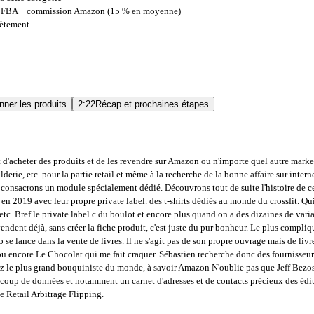
 frais FBA + commission Amazon (15 % en moyenne)
rètement
ner les produits
2:22
Récap et prochaines étapes
t d'acheter des produits et de les revendre sur Amazon ou n'importe quel autre ma
olderie, etc. pour la partie retail et même à la recherche de la bonne affaire sur int
consacrons un module spécialement dédié. Découvrons tout de suite l'histoire de ce s
n 2019 avec leur propre private label. des t-shirts dédiés au monde du crossfit. Qui d
etc. Bref le private label c du boulot et encore plus quand on a des dizaines de var
vendent déjà, sans créer la fiche produit, c'est juste du pur bonheur. Le plus compliq
Seb se lance dans la vente de livres. Il ne s'agit pas de son propre ouvrage mais d
encore Le Chocolat qui me fait craquer. Sébastien recherche donc des fournisseurs 
hez le plus grand bouquiniste du monde, à savoir Amazon N'oublie pas que Jeff Bezo
up de données et notamment un carnet d'adresses et de contacts précieux des éditeur
de Retail Arbitrage Flipping.