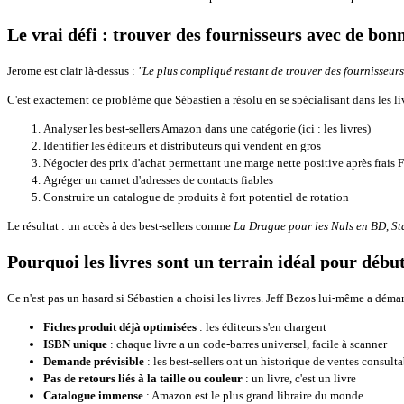
Le vrai défi : trouver des fournisseurs avec de bo
Jerome est clair là-dessus :
"Le plus compliqué restant de trouver des fournisseurs
C'est exactement ce problème que Sébastien a résolu en se spécialisant dans les liv
Analyser les best-sellers Amazon dans une catégorie (ici : les livres)
Identifier les éditeurs et distributeurs qui vendent en gros
Négocier des prix d'achat permettant une marge nette positive après frais
Agréger un carnet d'adresses de contacts fiables
Construire un catalogue de produits à fort potentiel de rotation
Le résultat : un accès à des best-sellers comme
La Drague pour les Nuls en BD
,
St
Pourquoi les livres sont un terrain idéal pour débu
Ce n'est pas un hasard si Sébastien a choisi les livres. Jeff Bezos lui-même a démar
Fiches produit déjà optimisées
: les éditeurs s'en chargent
ISBN unique
: chaque livre a un code-barres universel, facile à scanner
Demande prévisible
: les best-sellers ont un historique de ventes consult
Pas de retours liés à la taille ou couleur
: un livre, c'est un livre
Catalogue immense
: Amazon est le plus grand libraire du monde