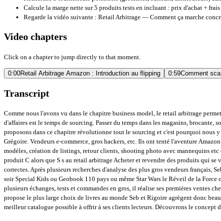
Calcule la marge nette sur 5 produits tests en incluant : prix d'achat +
Regarde la vidéo suivante :
Retail Arbitrage — Comment ça marche conc
Video chapters
Click on a chapter to jump directly to that moment.
0:00
Retail Arbitrage Amazon : Introduction au flipping
0:59
Comment scan
Transcript
Comme nous l'avons vu dans le chapitre business model, le retail arbitrage perme
d'affaires est le temps de sourcing. Passer du temps dans les magasins, brocante, s
proposons dans ce chapitre révolutionne tout le sourcing et c'est pourquoi nous y 
Grégoire. Vendeurs e-commerce, gros hackers, etc. Ils ont tenté l'aventure Amazon e
modèles, création de listings, retour clients, shooting photo avec mannequins etc 
produit C alors que S s au retail arbitrage Acheter et revendre des produits qui se 
correctes. Après plusieurs recherches d'analyse des plus gros vendeurs français, 
soir Special Kids ou Geobook 110 pays ou même Star Wars le Réveil de la Force ou 
plusieurs échanges, tests et commandes en gros, il réalise ses premières ventes c
propose le plus large choix de livres au monde Seb et Rigoire agrègent donc beauco
meilleur catalogue possible à offrir à ses clients lecteurs. Découvrons le concept 