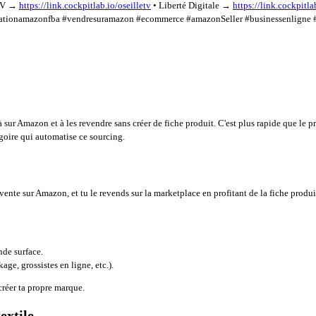
 TV →
https://link.cockpitlab.io/oseilletv
• Liberté Digitale →
https://link.cockpitla
ormationamazonfba #vendresuramazon #ecommerce #amazonSeller #businessenligne #c
à sur Amazon et à les revendre sans créer de fiche produit. C'est plus rapide que le pr
goire qui automatise ce sourcing.
 vente sur Amazon, et tu le revends sur la marketplace en profitant de la fiche produi
nde surface.
age, grossistes en ligne, etc.).
créer ta propre marque.
extile