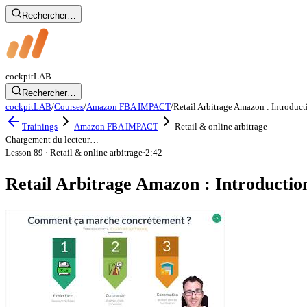
Rechercher…
cockpit
LAB
Rechercher…
cockpitLAB
/
Courses
/
Amazon FBA IMPACT
/
Retail Arbitrage Amazon : Introduct
Trainings
Amazon FBA IMPACT
Retail & online arbitrage
Chargement du lecteur…
Lesson 89
· Retail & online arbitrage
·
2:42
Retail Arbitrage Amazon : Introductio