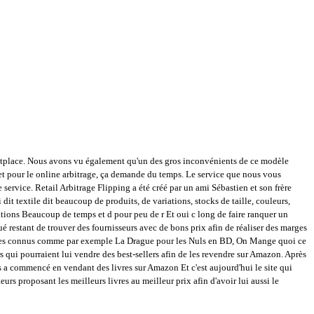
rketplace. Nous avons vu également qu'un des gros inconvénients de ce modèle
ernet pour le online arbitrage, ça demande du temps. Le service que nous vous
ervice. Retail Arbitrage Flipping a été créé par un ami Sébastien et son frère
it textile dit beaucoup de produits, de variations, stocks de taille, couleurs,
iations Beaucoup de temps et d pour peu de r Et oui c long de faire ranquer un
ué restant de trouver des fournisseurs avec de bons prix afin de réaliser des marges
e livres connus comme par exemple La Drague pour les Nuls en BD, On Mange quoi ce
qui pourraient lui vendre des best-sellers afin de les revendre sur Amazon. Après
s a commencé en vendant des livres sur Amazon Et c'est aujourd'hui le site qui
s proposant les meilleurs livres au meilleur prix afin d'avoir lui aussi le