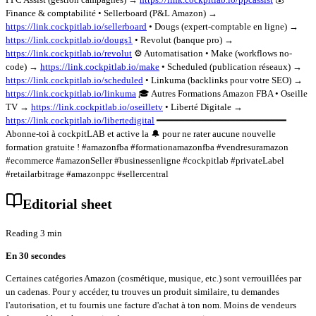
Finance & comptabilité • Sellerboard (P&L Amazon) →
https://link.cockpitlab.io/sellerboard
• Dougs (expert-comptable en ligne) →
https://link.cockpitlab.io/dougs1
• Revolut (banque pro) →
https://link.cockpitlab.io/revolut
⚙️ Automatisation • Make (workflows no-
code) →
https://link.cockpitlab.io/make
• Scheduled (publication réseaux) →
https://link.cockpitlab.io/scheduled
• Linkuma (backlinks pour votre SEO) →
https://link.cockpitlab.io/linkuma
🎓 Autres Formations Amazon FBA • Oseille
TV →
https://link.cockpitlab.io/oseilletv
• Liberté Digitale →
https://link.cockpitlab.io/libertedigital
━━━━━━━━━━━━━━━━━━━━━━━
Abonne-toi à cockpitLAB et active la 🔔 pour ne rater aucune nouvelle
formation gratuite ! #amazonfba #formationamazonfba #vendresuramazon
#ecommerce #amazonSeller #businessenligne #cockpitlab #privateLabel
#retailarbitrage #amazonppc #sellercentral
Editorial sheet
Reading 3 min
En 30 secondes
Certaines catégories Amazon (cosmétique, musique, etc.) sont verrouillées par
un cadenas. Pour y accéder, tu trouves un produit similaire, tu demandes
l'autorisation, et tu fournis une facture d'achat à ton nom. Moins de vendeurs