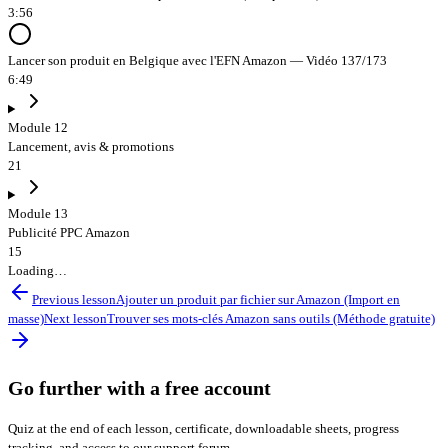
3:56
Lancer son produit en Belgique avec l'EFN Amazon — Vidéo 137/173
6:49
Module 12
Lancement, avis & promotions
21
Module 13
Publicité PPC Amazon
15
Loading…
Previous lesson
Ajouter un produit par fichier sur Amazon (Import en
masse)
Next lesson
Trouver ses mots-clés Amazon sans outils (Méthode gratuite)
Go further with a free account
Quiz at the end of each lesson, certificate, downloadable sheets, progress
tracking, and access to our support forum.