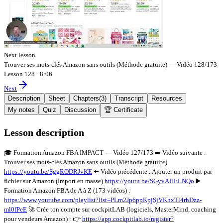
Next lesson
Trouver ses mots-clés Amazon sans outils (Méthode gratuite) — Vidéo 128/173
Lesson 128
·
8:06
Next
Description
Sheet
Chapters
(
3
)
Transcript
Resources
My notes
Quiz
Discussion
🏆 Certificate
Lesson description
🎓 Formation Amazon FBA IMPACT — Vidéo 127/173 ➡️ Vidéo suivante :
Trouver ses mots-clés Amazon sans outils (Méthode gratuite)
https://youtu.be/SggRODRJvKE
⬅️ Vidéo précédente : Ajouter un produit par
fichier sur Amazon (Import en masse)
https://youtu.be/SGyvAHELNQo
▶️
Formation Amazon FBA de A à Z (173 vidéos) :
https://www.youtube.com/playlist?list=PLm2Jp6ppKpjSjVKhxTl4rhDzz-
ml0fPeE
🚀 Crée ton compte sur cockpitLAB (logiciels, MasterMind, coaching
pour vendeurs Amazon) : 👉
https://app.cockpitlab.io/register?