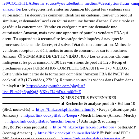
ref=COCKPITLAB&utm_source=youtube&utm_medium=description&utm_camp
amazonfba
Les catégories restreintes sur Amazon bloquent les vendeurs sans
autorisation. Tu découvres comment identifier un cadenas, trouver un produit
similaire, et demander l'accès en fournissant une facture d'achat. C'est simple et
ça réduit la concurrence. Vendre en catégorie restreinte demande une
autorisation Amazon, mais c'est une opportunité pour les vendeurs FBA qui
osent. Tu apprendras à reconnaître les catégories bloquées, à naviguer le
processus de demande d'accès, et à suivre l'état de ton autorisation. Moins de
vendeurs acceptent ce défi, moins tu auras de concurrence sur ton business
Amazon. ⏱️ SOMMAIRE DE CETTE VIDÉO : 0:00 Les extensions Chrome
indispensables pour amazo... 0:30 Les variations de produit 1:25 Récap et
prochaines étapes FORMATION COMPLÈTE GRATUITE — 173 VIDÉOS :
Cette vidéo fait partie de la formation complète "Amazon FBA IMPACT" de
cockpitLAB (173 vidéos, 27h33). Retrouve toutes les vidéos dans l'ordre dans
la playlist : ▶️
https://www.youtube.com/playlist?
list=PLm2Jp6ppKpjSjVKhxTl4rhDzz-ml0fPeE
━━━━━━━━━━━━━━━━━━━━━━━ 🛠️ MES OUTILS PARTENAIRES
━━━━━━━━━━━━━━━━━━━━━━━ 📊 Recherche & analyse produit • Helium 10
(SEO, mots-clés) →
https://link.cockpitlab.io/helium10
• Keepa (historique prix
Amazon) →
https://link.cockpitlab.io/keepa
• Merch Informer (Amazon Merch)
→
https://link.cockpitlab.io/merchinformer
🛒 Arbitrage & sourcing •
BuyBotPro (scan produits) →
https://link.cockpitlab.io/buybotpro
• SellerAMP
(scoring Amazon) →
https://link.cockpitlab.io/sellerAMP
🎯 Publicité PPC •
PPC Assist (gestion campagnes) →
https://link.cockpitlab.io/ppcassist
💰