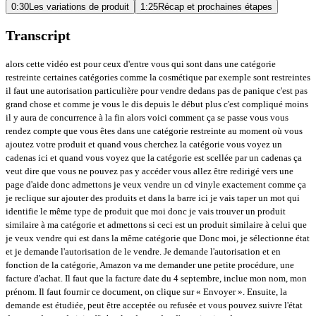
0:30
Les variations de produit
1:25
Récap et prochaines étapes
Transcript
alors cette vidéo est pour ceux d'entre vous qui sont dans une catégorie
restreinte certaines catégories comme la cosmétique par exemple sont restreintes
il faut une autorisation particulière pour vendre dedans pas de panique c'est pas
grand chose et comme je vous le dis depuis le début plus c'est compliqué moins
il y aura de concurrence à la fin alors voici comment ça se passe vous vous
rendez compte que vous êtes dans une catégorie restreinte au moment où vous
ajoutez votre produit et quand vous cherchez la catégorie vous voyez un
cadenas ici et quand vous voyez que la catégorie est scellée par un cadenas ça
veut dire que vous ne pouvez pas y accéder vous allez être redirigé vers une
page d'aide donc admettons je veux vendre un cd vinyle exactement comme ça
je reclique sur ajouter des produits et dans la barre ici je vais taper un mot qui
identifie le même type de produit que moi donc je vais trouver un produit
similaire à ma catégorie et admettons si ceci est un produit similaire à celui que
je veux vendre qui est dans la même catégorie que Donc moi, je sélectionne état
et je demande l'autorisation de le vendre. Je demande l'autorisation et en
fonction de la catégorie, Amazon va me demander une petite procédure, une
facture d'achat. Il faut que la facture date du 4 septembre, inclue mon nom, mon
prénom. Il faut fournir ce document, on clique sur « Envoyer ». Ensuite, la
demande est étudiée, peut être acceptée ou refusée et vous pouvez suivre l'état