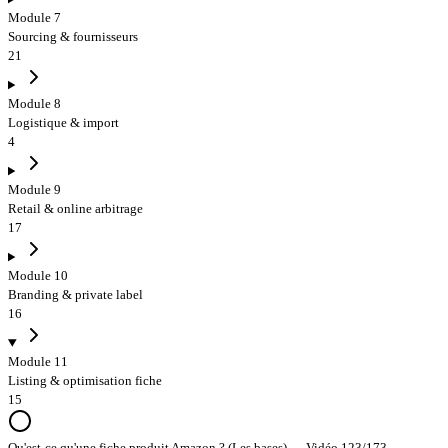
Module 7
Sourcing & fournisseurs
21
Module 8
Logistique & import
4
Module 9
Retail & online arbitrage
17
Module 10
Branding & private label
16
Module 11
Listing & optimisation fiche
15
Qu'est-ce qu'une fiche produit Amazon ? (Les bases) — Vidéo 123/173