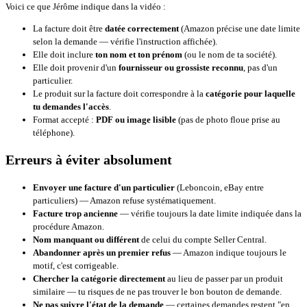
Voici ce que Jérôme indique dans la vidéo :
La facture doit être
datée correctement
(Amazon précise une date limite
selon la demande — vérifie l'instruction affichée).
Elle doit inclure
ton nom et ton prénom
(ou le nom de ta société).
Elle doit provenir d'un
fournisseur ou grossiste reconnu
, pas d'un
particulier.
Le produit sur la facture doit correspondre à la
catégorie pour laquelle
tu demandes l'accès
.
Format accepté :
PDF ou image lisible
(pas de photo floue prise au
téléphone).
Erreurs à éviter absolument
Envoyer une facture d'un particulier
(Leboncoin, eBay entre
particuliers) — Amazon refuse systématiquement.
Facture trop ancienne
— vérifie toujours la date limite indiquée dans la
procédure Amazon.
Nom manquant ou différent
de celui du compte Seller Central.
Abandonner après un premier refus
— Amazon indique toujours le
motif, c'est corrigeable.
Chercher la catégorie directement
au lieu de passer par un produit
similaire — tu risques de ne pas trouver le bon bouton de demande.
Ne pas suivre l'état de la demande
— certaines demandes restent "en