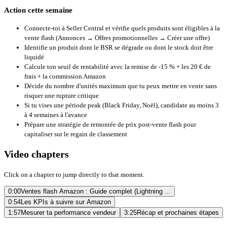
Action cette semaine
Connecte-toi à Seller Central et vérifie quels produits sont éligibles à la
vente flash (Annonces → Offres promotionnelles → Créer une offre)
Identifie un produit dont le BSR se dégrade ou dont le stock doit être
liquidé
Calcule ton seuil de rentabilité avec la remise de -15 % + les 20 € de
frais + la commission Amazon
Décide du nombre d'unités maximum que tu peux mettre en vente sans
risquer une rupture critique
Si tu vises une période peak (Black Friday, Noël), candidate au moins 3
à 4 semaines à l'avance
Prépare une stratégie de remontée de prix post-vente flash pour
capitaliser sur le regain de classement
Video chapters
Click on a chapter to jump directly to that moment.
0:00
Ventes flash Amazon : Guide complet (Lightning ...
0:54
Les KPIs à suivre sur Amazon
1:57
Mesurer ta performance vendeur
3:25
Récap et prochaines étapes