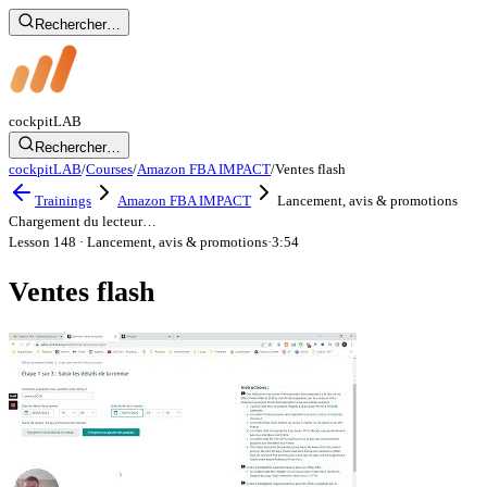
Rechercher…
cockpit
LAB
Rechercher…
cockpitLAB
/
Courses
/
Amazon FBA IMPACT
/
Ventes flash
Trainings
Amazon FBA IMPACT
Lancement, avis & promotions
Chargement du lecteur…
Lesson 148
· Lancement, avis & promotions
·
3:54
Ventes flash