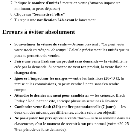
Indique le
nombre d'unités
à mettre en vente (Amazon impose un
minimum, tu peux dépasser)
Clique sur
"Soumettre l'offre"
Tu reçois une
notification 24h avant
le lancement
Erreurs à éviter absolument
Sous-estimer la vitesse de vente
— Jérôme prévient :
"Ça peut vider
votre stock en très peu de temps."
Calcule précisément les unités que tu
peux te permettre de vendre.
Faire une vente flash sur un produit sans demande
— la visibilité ne
crée pas la demande. Si personne ne veut ton produit, la vente flash ne
changera rien.
Ignorer l'impact sur les marges
— entre les frais fixes (20-40 €), la
remise et les commissions, tu peux vendre à perte sans t'en rendre
compte.
Attendre le dernier moment pour candidater
— les créneaux Black
Friday / Noël partent vite, anticipe plusieurs semaines à l'avance.
Confondre vente flash (24h) et offre promotionnelle (7 jours)
— les
deux ont des mécaniques différentes, choisis selon ton objectif.
Ne pas ajuster ton prix après la vente flash
— si tu as remonté dans les
classements, c'est le moment de revenir à ton prix normal (voire +20-25
% en période de forte demande).