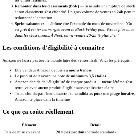
les unités restantes.
Remonter dans les classements (BSR)
— tu as subi une rupture de stock
et ton classement s'est effondré. Un gros volume de ventes en 24h peut te
redonner de la traction.
Sprint saisonnier
— Jérôme cite l'exemple du mois de novembre :
"On
est prêt à renier les marges avant le Black Friday pour être le plus haut
dans les classements. À Noël, on va vendre 20-25 % plus cher."
Les conditions d'éligibilité à connaître
Amazon ne laisse pas tout le monde faire des ventes flash. Voici les prérequis :
Être vendeur Amazon depuis
au moins 6 mois
Le produit doit avoir une note de
minimum 3,5 étoiles
Amazon décide de l'éligibilité de chaque produit — même Jérôme s'est
retrouvé avec aucun produit éligible sans explication claire
Tu ne choisis pas l'heure exacte : tu
candidates pour une plage horaire
,
Amazon te place dans la timeline
Ce que ça coûte réellement
Élément
Détail
Frais de mise en avant
20 € par produit
(période standard)