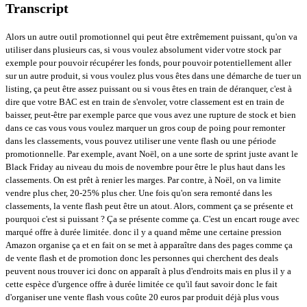
Transcript
Alors un autre outil promotionnel qui peut être extrêmement puissant, qu'on va
utiliser dans plusieurs cas, si vous voulez absolument vider votre stock par
exemple pour pouvoir récupérer les fonds, pour pouvoir potentiellement aller
sur un autre produit, si vous voulez plus vous êtes dans une démarche de tuer un
listing, ça peut être assez puissant ou si vous êtes en train de déranquer, c'est à
dire que votre BAC est en train de s'envoler, votre classement est en train de
baisser, peut-être par exemple parce que vous avez une rupture de stock et bien
dans ce cas vous vous voulez marquer un gros coup de poing pour remonter
dans les classements, vous pouvez utiliser une vente flash ou une période
promotionnelle. Par exemple, avant Noël, on a une sorte de sprint juste avant le
Black Friday au niveau du mois de novembre pour être le plus haut dans les
classements. On est prêt à renier les marges. Par contre, à Noël, on va limite
vendre plus cher, 20-25% plus cher. Une fois qu'on sera remonté dans les
classements, la vente flash peut être un atout. Alors, comment ça se présente et
pourquoi c'est si puissant ? Ça se présente comme ça. C'est un encart rouge avec
marqué offre à durée limitée. donc il y a quand même une certaine pression
Amazon organise ça et en fait on se met à apparaître dans des pages comme ça
de vente flash et de promotion donc les personnes qui cherchent des deals
peuvent nous trouver ici donc on apparaît à plus d'endroits mais en plus il y a
cette espèce d'urgence offre à durée limitée ce qu'il faut savoir donc le fait
d'organiser une vente flash vous coûte 20 euros par produit déjà plus vous