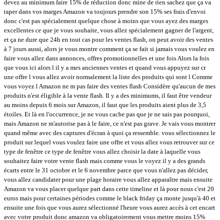
devez au minimum faire 15% de réduction donc mine de rien sachez que ça va
taper dans vos marges Amazon va toujours prendre son 15% ses frais d'envoi
donc c'est pas spécialement quelque chose à moins que vous ayez des marges
excellentes ce que je vous souhaite, vous allez spécialement gagner de l'argent,
et ça ne dure que 24h en tout cas pour les ventes flash, on peut avoir des ventes
à 7 jours aussi, alors je vous montre comment ça se fait si jamais vous voulez en
faire vous allez dans annonces, offres promotionnelles et une fois Alors la fois
que vous ici alors l il y a mes anciennes ventes et quand vous appuyez sur cr
une offre l vous allez avoir normalement la liste des produits qui sont l Comme
vous voyez l Amazon ne m pas faire des ventes flash Considère qu'aucun de mes
produits n'est éligible à la vente flash. Il y a des minimums, il faut être vendeur
au moins depuis 6 mois sur Amazon, il faut que les produits aient plus de 3,5
étoiles. Et là en l'occurrence, je ne vous cache pas que je ne sais pas pourquoi,
mais Amazon ne m'autorise pas à le faire, ce n'est pas grave. Je vais vous montrer
quand même avec des captures d'écran à quoi ça ressemble. vous sélectionnez le
produit sur lequel vous voulez faire une offre et vous allez vous retrouver sur ce
type de fenêtre ce type de fenêtre vous allez choisir la date à laquelle vous
souhaitez faire votre vente flash mais comme vous le voyez il y a des grands
écarts entre le 31 octobre et le 6 novembre parce que vous n'allez pas décider,
vous allez candidater pour une plage horaire vous allez apparaître mais ensuite
Amazon va vous placer quelque part dans cette timeline et là pour nous c'est 20
euros mais pour certaines périodes comme le black friday ça monte jusqu'à 40 et
ensuite une fois que vous aurez sélectionné l'heure vous aurez accès à cet encart
avec votre produit donc amazon va obligatoirement vous mettre moins 15%