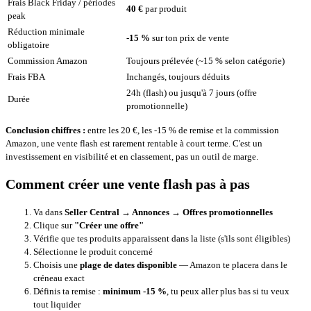
Frais Black Friday / périodes
40 €
par produit
peak
Réduction minimale
-15 %
sur ton prix de vente
obligatoire
Commission Amazon
Toujours prélevée (~15 % selon catégorie)
Frais FBA
Inchangés, toujours déduits
24h (flash) ou jusqu'à 7 jours (offre
Durée
promotionnelle)
Conclusion chiffres :
entre les 20 €, les -15 % de remise et la commission
Amazon, une vente flash est rarement rentable à court terme. C'est un
investissement en visibilité et en classement, pas un outil de marge.
Comment créer une vente flash pas à pas
Va dans
Seller Central → Annonces → Offres promotionnelles
Clique sur
"Créer une offre"
Vérifie que tes produits apparaissent dans la liste (s'ils sont éligibles)
Sélectionne le produit concerné
Choisis une
plage de dates disponible
— Amazon te placera dans le
créneau exact
Définis ta remise :
minimum -15 %
, tu peux aller plus bas si tu veux
tout liquider