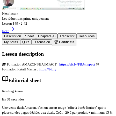
Next lesson
Les réductions prime uniquement
Lesson 149
·
2:42
Next
Description
Sheet
Chapters
(
4
)
Transcript
Resources
My notes
Quiz
Discussion
🏆 Certificate
Lesson description
🎓 Formation AMAZON FBA IMPACT :
https://bit.ly/FBA-impact
🛒
Formation Retail Master :
https://bit.ly
Editorial sheet
Reading 4 min
En 30 secondes
Une vente flash Amazon, c'est un encart rouge "offre à durée limitée" qui te
place sur des pages dédiées aux deals. Coût : 20 € par produit + minimum 15 %