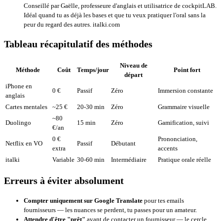
Conseillé par Gaëlle, professeure d'anglais et utilisatrice de cockpitLAB.
Idéal quand tu as déjà les bases et que tu veux pratiquer l'oral sans la
peur du regard des autres.
italki.com
Tableau récapitulatif des méthodes
Niveau de
Méthode
Coût
Temps/jour
Point fort
départ
iPhone en
0 €
Passif
Zéro
Immersion constante
anglais
Cartes mentales
~25 €
20-30 min
Zéro
Grammaire visuelle
~80
Duolingo
15 min
Zéro
Gamification, suivi
€/an
0 €
Prononciation,
Netflix en VO
Passif
Débutant
extra
accents
italki
Variable
30-60 min
Intermédiaire
Pratique orale réelle
Erreurs à éviter absolument
Compter uniquement sur Google Translate
pour tes emails
fournisseurs — les nuances se perdent, tu passes pour un amateur.
Attendre d'être "prêt"
avant de contacter un fournisseur — le cercle