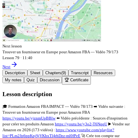
Next lesson
Trouver un fournisseur en Europe pour Amazon FBA — Vidéo 79/173
Lesson 79
·
11:40
Next
Description
Sheet
Chapters
(
9
)
Transcript
Resources
My notes
Quiz
Discussion
🏆 Certificate
Lesson description
🎓 Formation Amazon FBA IMPACT — Vidéo 78/173 ➡️ Vidéo suivante :
Trouver un fournisseur en Europe pour Amazon FBA
https://youtu.be/yjznmUpBBlw
⬅️ Vidéo précédente : Sources d'inspiration
pour créer tes produits Amazon
https://youtu.be/y3o2-T6NqqU
▶️ Vendre sur
Amazon en 2026 (173 vidéos) :
https://www.youtube.com/playlist?
list=PLm2Jp6ppKpjSjVKhxTl4rhDzz-ml0fPeE
🚀 Crée ton compte sur