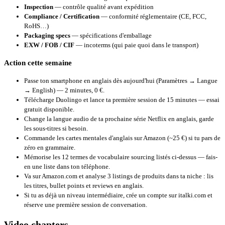
Inspection
— contrôle qualité avant expédition
Compliance / Certification
— conformité réglementaire (CE, FCC,
RoHS…)
Packaging specs
— spécifications d'emballage
EXW / FOB / CIF
— incoterms (qui paie quoi dans le transport)
Action cette semaine
Passe ton smartphone en anglais dès aujourd'hui (Paramètres → Langue
→ English) — 2 minutes, 0 €.
Télécharge Duolingo et lance ta première session de 15 minutes — essai
gratuit disponible.
Change la langue audio de ta prochaine série Netflix en anglais, garde
les sous-titres si besoin.
Commande les cartes mentales d'anglais sur Amazon (~25 €) si tu pars de
zéro en grammaire.
Mémorise les 12 termes de vocabulaire sourcing listés ci-dessus — fais-
en une liste dans ton téléphone.
Va sur Amazon.com et analyse 3 listings de produits dans ta niche : lis
les titres, bullet points et reviews en anglais.
Si tu as déjà un niveau intermédiaire, crée un compte sur
italki.com
et
réserve une première session de conversation.
Video chapters