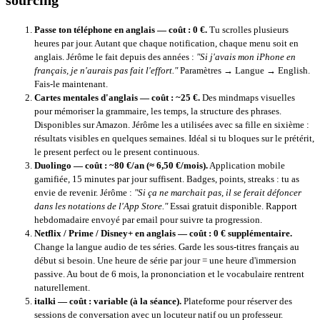
sourcing
Passe ton téléphone en anglais — coût : 0 €.
Tu scrolles plusieurs
heures par jour. Autant que chaque notification, chaque menu soit en
anglais. Jérôme le fait depuis des années :
"Si j'avais mon iPhone en
français, je n'aurais pas fait l'effort."
Paramètres → Langue → English.
Fais-le maintenant.
Cartes mentales d'anglais — coût : ~25 €.
Des mindmaps visuelles
pour mémoriser la grammaire, les temps, la structure des phrases.
Disponibles sur Amazon. Jérôme les a utilisées avec sa fille en sixième :
résultats visibles en quelques semaines. Idéal si tu bloques sur le prétérit,
le present perfect ou le present continuous.
Duolingo — coût : ~80 €/an (≈ 6,50 €/mois).
Application mobile
gamifiée, 15 minutes par jour suffisent. Badges, points, streaks : tu as
envie de revenir. Jérôme :
"Si ça ne marchait pas, il se ferait défoncer
dans les notations de l'App Store."
Essai gratuit disponible. Rapport
hebdomadaire envoyé par email pour suivre ta progression.
Netflix / Prime / Disney+ en anglais — coût : 0 € supplémentaire.
Change la langue audio de tes séries. Garde les sous-titres français au
début si besoin. Une heure de série par jour = une heure d'immersion
passive. Au bout de 6 mois, la prononciation et le vocabulaire rentrent
naturellement.
italki — coût : variable (à la séance).
Plateforme pour réserver des
sessions de conversation avec un locuteur natif ou un professeur.