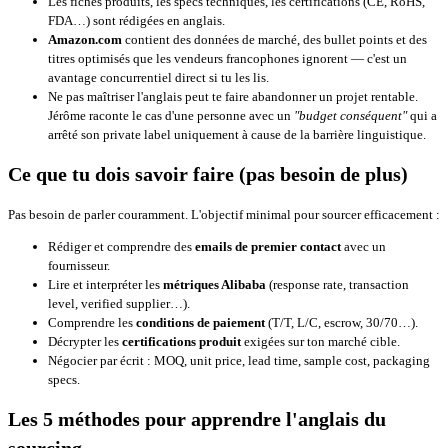
Les fiches produits, les specs techniques, les certifications (CE, RoHS,
FDA…) sont rédigées en anglais.
Amazon.com
contient des données de marché, des bullet points et des
titres optimisés que les vendeurs francophones ignorent — c'est un
avantage concurrentiel direct si tu les lis.
Ne pas maîtriser l'anglais peut te faire abandonner un projet rentable.
Jérôme raconte le cas d'une personne avec un
"budget conséquent"
qui a
arrêté son private label uniquement à cause de la barrière linguistique.
Ce que tu dois savoir faire (pas besoin de plus)
Pas besoin de parler couramment. L'objectif minimal pour sourcer efficacement :
Rédiger et comprendre des
emails de premier contact
avec un
fournisseur.
Lire et interpréter les
métriques Alibaba
(response rate, transaction
level, verified supplier…).
Comprendre les
conditions de paiement
(T/T, L/C, escrow, 30/70…).
Décrypter les
certifications produit
exigées sur ton marché cible.
Négocier par écrit : MOQ, unit price, lead time, sample cost, packaging
specs.
Les 5 méthodes pour apprendre l'anglais du