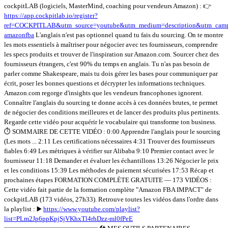
cockpitLAB (logiciels, MasterMind, coaching pour vendeurs Amazon) : 👉
https://app.cockpitlab.io/register?
ref=COCKPITLAB&utm_source=youtube&utm_medium=description&utm_camp
amazonfba
L'anglais n'est pas optionnel quand tu fais du sourcing. On te montre
les mots essentiels à maîtriser pour négocier avec tes fournisseurs, comprendre
les specs produits et trouver de l'inspiration sur Amazon.com. Sourcer chez des
fournisseurs étrangers, c'est 90% du temps en anglais. Tu n'as pas besoin de
parler comme Shakespeare, mais tu dois gérer les bases pour communiquer par
écrit, poser les bonnes questions et décrypter les informations techniques.
Amazon.com regorge d'insights que les vendeurs francophones ignorent.
Connaître l'anglais du sourcing te donne accès à ces données brutes, te permet
de négocier des conditions meilleures et de lancer des produits plus pertinents.
Regarde cette vidéo pour acquérir le vocabulaire qui transforme ton business.
⏱️ SOMMAIRE DE CETTE VIDÉO : 0:00 Apprendre l'anglais pour le sourcing
(Les mots ... 2:11 Les certifications nécessaires 4:31 Trouver des fournisseurs
fiables 6:49 Les métriques à vérifier sur Alibaba 9:10 Premier contact avec le
fournisseur 11:18 Demander et évaluer les échantillons 13:26 Négocier le prix
et les conditions 15:39 Les méthodes de paiement sécurisées 17:53 Récap et
prochaines étapes FORMATION COMPLÈTE GRATUITE — 173 VIDÉOS :
Cette vidéo fait partie de la formation complète "Amazon FBA IMPACT" de
cockpitLAB (173 vidéos, 27h33). Retrouve toutes les vidéos dans l'ordre dans
la playlist : ▶️
https://www.youtube.com/playlist?
list=PLm2Jp6ppKpjSjVKhxTl4rhDzz-ml0fPeE