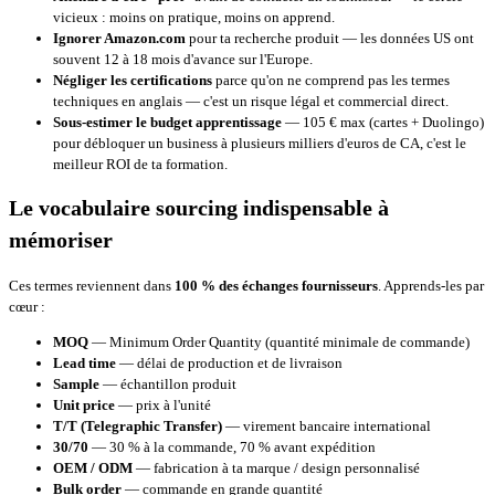
vicieux : moins on pratique, moins on apprend.
Ignorer Amazon.com
pour ta recherche produit — les données US ont
souvent 12 à 18 mois d'avance sur l'Europe.
Négliger les certifications
parce qu'on ne comprend pas les termes
techniques en anglais — c'est un risque légal et commercial direct.
Sous-estimer le budget apprentissage
— 105 € max (cartes + Duolingo)
pour débloquer un business à plusieurs milliers d'euros de CA, c'est le
meilleur ROI de ta formation.
Le vocabulaire sourcing indispensable à
mémoriser
Ces termes reviennent dans
100 % des échanges fournisseurs
. Apprends-les par
cœur :
MOQ
— Minimum Order Quantity (quantité minimale de commande)
Lead time
— délai de production et de livraison
Sample
— échantillon produit
Unit price
— prix à l'unité
T/T (Telegraphic Transfer)
— virement bancaire international
30/70
— 30 % à la commande, 70 % avant expédition
OEM / ODM
— fabrication à ta marque / design personnalisé
Bulk order
— commande en grande quantité