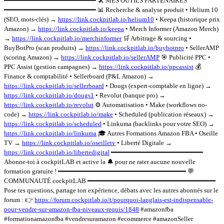
━━━━━━━━━━━━━━━━━━━━━━━ 🛠️ MES OUTILS PARTENAIRES
━━━━━━━━━━━━━━━━━━━━━━━ 📊 Recherche & analyse produit • Helium 10
(SEO, mots-clés) →
https://link.cockpitlab.io/helium10
• Keepa (historique prix
Amazon) →
https://link.cockpitlab.io/keepa
• Merch Informer (Amazon Merch)
→
https://link.cockpitlab.io/merchinformer
🛒 Arbitrage & sourcing •
BuyBotPro (scan produits) →
https://link.cockpitlab.io/buybotpro
• SellerAMP
(scoring Amazon) →
https://link.cockpitlab.io/sellerAMP
🎯 Publicité PPC •
PPC Assist (gestion campagnes) →
https://link.cockpitlab.io/ppcassist
💰
Finance & comptabilité • Sellerboard (P&L Amazon) →
https://link.cockpitlab.io/sellerboard
• Dougs (expert-comptable en ligne) →
https://link.cockpitlab.io/dougs1
• Revolut (banque pro) →
https://link.cockpitlab.io/revolut
⚙️ Automatisation • Make (workflows no-
code) →
https://link.cockpitlab.io/make
• Scheduled (publication réseaux) →
https://link.cockpitlab.io/scheduled
• Linkuma (backlinks pour votre SEO) →
https://link.cockpitlab.io/linkuma
🎓 Autres Formations Amazon FBA • Oseille
TV →
https://link.cockpitlab.io/oseilletv
• Liberté Digitale →
https://link.cockpitlab.io/libertedigital
━━━━━━━━━━━━━━━━━━━━━━━
Abonne-toi à cockpitLAB et active la 🔔 pour ne rater aucune nouvelle
formation gratuite ! ━━━━━━━━━━━━━━━━━━━━━━━━━━━━━━━━ 💬
COMMUNAUTÉ cockpitLAB ━━━━━━━━━━━━━━━━━━━━━━━━━━━━━━━━
Pose tes questions, partage ton expérience, débats avec les autres abonnés sur le
forum : 👉
https://forum.cockpitlab.io/t/pourquoi-langlais-est-indispensable-
pour-vendre-sur-amazon-fba-niveaux-requis/1848
#amazonfba
#formationamazonfba #vendresuramazon #ecommerce #amazonSeller