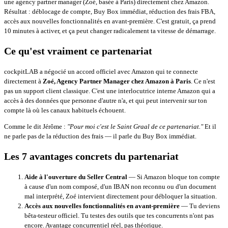
une agency partner manager (Zoé, basée à Paris) directement chez Amazon.
Résultat : déblocage de compte, Buy Box immédiat, réduction des frais FBA,
accès aux nouvelles fonctionnalités en avant-première. C'est gratuit, ça prend
10 minutes à activer, et ça peut changer radicalement ta vitesse de démarrage.
Ce qu'est vraiment ce partenariat
cockpitLAB a négocié un accord officiel avec Amazon qui te connecte
directement à
Zoé, Agency Partner Manager chez Amazon à Paris
. Ce n'est
pas un support client classique. C'est une interlocutrice interne Amazon qui a
accès à des données que personne d'autre n'a, et qui peut intervenir sur ton
compte là où les canaux habituels échouent.
Comme le dit Jérôme :
"Pour moi c'est le Saint Graal de ce partenariat."
Et il
ne parle pas de la réduction des frais — il parle du Buy Box immédiat.
Les 7 avantages concrets du partenariat
Aide à l'ouverture du Seller Central
— Si Amazon bloque ton compte
à cause d'un nom composé, d'un IBAN non reconnu ou d'un document
mal interprété, Zoé intervient directement pour débloquer la situation.
Accès aux nouvelles fonctionnalités en avant-première
— Tu deviens
bêta-testeur officiel. Tu testes des outils que tes concurrents n'ont pas
encore. Avantage concurrentiel réel, pas théorique.