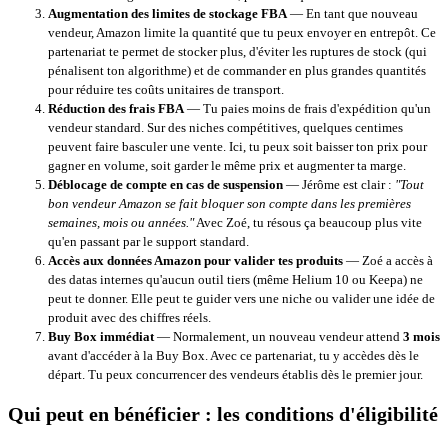
Augmentation des limites de stockage FBA
— En tant que nouveau
vendeur, Amazon limite la quantité que tu peux envoyer en entrepôt. Ce
partenariat te permet de stocker plus, d'éviter les ruptures de stock (qui
pénalisent ton algorithme) et de commander en plus grandes quantités
pour réduire tes coûts unitaires de transport.
Réduction des frais FBA
— Tu paies moins de frais d'expédition qu'un
vendeur standard. Sur des niches compétitives, quelques centimes
peuvent faire basculer une vente. Ici, tu peux soit baisser ton prix pour
gagner en volume, soit garder le même prix et augmenter ta marge.
Déblocage de compte en cas de suspension
— Jérôme est clair :
"Tout
bon vendeur Amazon se fait bloquer son compte dans les premières
semaines, mois ou années."
Avec Zoé, tu résous ça beaucoup plus vite
qu'en passant par le support standard.
Accès aux données Amazon pour valider tes produits
— Zoé a accès à
des datas internes qu'aucun outil tiers (même Helium 10 ou Keepa) ne
peut te donner. Elle peut te guider vers une niche ou valider une idée de
produit avec des chiffres réels.
Buy Box immédiat
— Normalement, un nouveau vendeur attend
3 mois
avant d'accéder à la Buy Box. Avec ce partenariat, tu y accèdes dès le
départ. Tu peux concurrencer des vendeurs établis dès le premier jour.
Qui peut en bénéficier : les conditions d'éligibilité