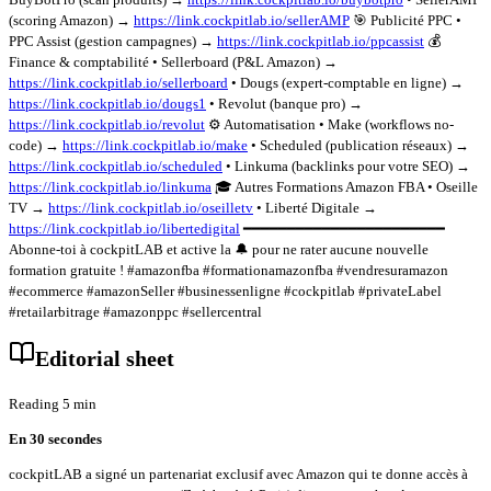
(scoring Amazon) →
https://link.cockpitlab.io/sellerAMP
🎯 Publicité PPC •
PPC Assist (gestion campagnes) →
https://link.cockpitlab.io/ppcassist
💰
Finance & comptabilité • Sellerboard (P&L Amazon) →
https://link.cockpitlab.io/sellerboard
• Dougs (expert-comptable en ligne) →
https://link.cockpitlab.io/dougs1
• Revolut (banque pro) →
https://link.cockpitlab.io/revolut
⚙️ Automatisation • Make (workflows no-
code) →
https://link.cockpitlab.io/make
• Scheduled (publication réseaux) →
https://link.cockpitlab.io/scheduled
• Linkuma (backlinks pour votre SEO) →
https://link.cockpitlab.io/linkuma
🎓 Autres Formations Amazon FBA • Oseille
TV →
https://link.cockpitlab.io/oseilletv
• Liberté Digitale →
https://link.cockpitlab.io/libertedigital
━━━━━━━━━━━━━━━━━━━━━━━
Abonne-toi à cockpitLAB et active la 🔔 pour ne rater aucune nouvelle
formation gratuite ! #amazonfba #formationamazonfba #vendresuramazon
#ecommerce #amazonSeller #businessenligne #cockpitlab #privateLabel
#retailarbitrage #amazonppc #sellercentral
Editorial sheet
Reading 5 min
En 30 secondes
cockpitLAB a signé un partenariat exclusif avec Amazon qui te donne accès à