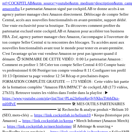
ref=COCKPITLAB&utm_source=youtube&utm_medium=description&utm_camp
amazonfba
Le partenariat Amazon signé par cockpitLAB te donne accès à un
agency partner manager chez Amazon directement. Déblocage de compte Seller
Central, accès aux nouvelles fonctionnalités en avant-première, support dédié.
Une vraie exclusivité pour ta boutique. Tu découvres comment profiter du
partenariat exclusif entre cockpitLAB et Amazon pour accélérer ton business
FBA. Zoé, agency partner manager chez Amazon, t'accompagne à l'ouverture de
ton compte Seller Central si tu rencontres des blocages. Tu accèdes aussi aux
nouvelles fonctionnalités avant tout le monde pour tester en avant-première.
C'est l'avantage qu'un vrai vendeur Amazon ne peut pas ignorer quand il
démarre. ⏱️ SOMMAIRE DE CETTE VIDÉO : 0:00 Le partenariat Amazon :
Comment en profiter 1:58 Créer ton compte Seller Central 4:03 Compte basic
vs professionnel 6:06 Protéger ton compte vendeur 8:11 Configurer ton profil
10:13 Optimiser ta page vendeur 12:54 Récap et prochaines étapes
FORMATION COMPLÈTE GRATUITE — 173 VIDÉOS : Cette vidéo fait partie
de la formation complète "Amazon FBA IMPACT" de cockpitLAB (173 vidéos,
27h33). Retrouve toutes les vidéos dans l'ordre dans la playlist : ▶️
https://www.youtube.com/playlist?list=PLm2Jp6ppKpjSjVKhxTl4rhDzz-
ml0fPeE
━━━━━━━━━━━━━━━━━━━━━━━ 🛠️ MES OUTILS PARTENAIRES
━━━━━━━━━━━━━━━━━━━━━━━ 📊 Recherche & analyse produit • Helium 10
(SEO, mots-clés) →
https://link.cockpitlab.io/helium10
• Keepa (historique prix
Amazon) →
https://link.cockpitlab.io/keepa
• Merch Informer (Amazon Merch)
→
https://link.cockpitlab.io/merchinformer
🛒 Arbitrage & sourcing •
BuyBotPro (scan produits) →
https://link.cockpitlab.io/buybotpro
• SellerAMP