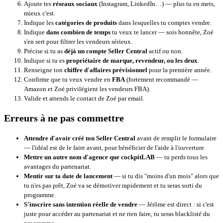
Ajoute tes
réseaux sociaux
(Instagram, LinkedIn…) — plus tu en mets,
mieux c'est.
Indique les
catégories de produits
dans lesquelles tu comptes vendre.
Indique
dans combien de temps
tu veux te lancer — sois honnête, Zoé
s'en sert pour filtrer les vendeurs sérieux.
Précise si tu as
déjà un compte Seller Central
actif ou non.
Indique si tu es
propriétaire de marque, revendeur, ou les deux
.
Renseigne ton
chiffre d'affaires prévisionnel
pour la première année.
Confirme que tu veux vendre en
FBA
(fortement recommandé —
Amazon et Zoé privilégient les vendeurs FBA).
Valide et attends le contact de Zoé par email.
Erreurs à ne pas commettre
Attendre d'avoir créé ton Seller Central
avant de remplir le formulaire
— l'idéal est de le faire avant, pour bénéficier de l'aide à l'ouverture.
Mettre un autre nom d'agence que cockpitLAB
— tu perds tous les
avantages du partenariat.
Mentir sur ta date de lancement
— si tu dis "moins d'un mois" alors que
tu n'es pas prêt, Zoé va se démotiver rapidement et tu seras sorti du
programme.
S'inscrire sans intention réelle de vendre
— Jérôme est direct : si c'est
juste pour accéder au partenariat et ne rien faire, tu seras blacklisté du