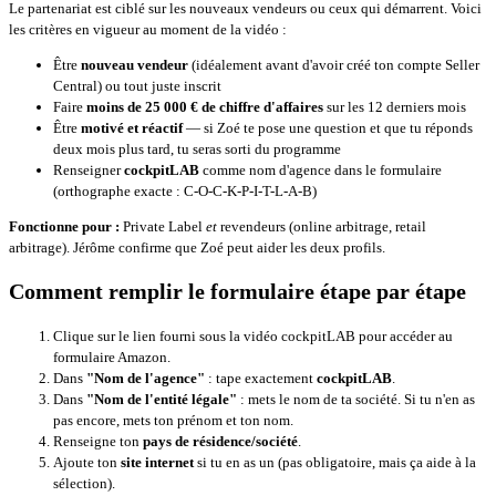
Le partenariat est ciblé sur les nouveaux vendeurs ou ceux qui démarrent. Voici
les critères en vigueur au moment de la vidéo :
Être
nouveau vendeur
(idéalement avant d'avoir créé ton compte Seller
Central) ou tout juste inscrit
Faire
moins de 25 000 € de chiffre d'affaires
sur les 12 derniers mois
Être
motivé et réactif
— si Zoé te pose une question et que tu réponds
deux mois plus tard, tu seras sorti du programme
Renseigner
cockpitLAB
comme nom d'agence dans le formulaire
(orthographe exacte : C-O-C-K-P-I-T-L-A-B)
Fonctionne pour :
Private Label
et
revendeurs (online arbitrage, retail
arbitrage). Jérôme confirme que Zoé peut aider les deux profils.
Comment remplir le formulaire étape par étape
Clique sur le lien fourni sous la vidéo cockpitLAB pour accéder au
formulaire Amazon.
Dans
"Nom de l'agence"
: tape exactement
cockpitLAB
.
Dans
"Nom de l'entité légale"
: mets le nom de ta société. Si tu n'en as
pas encore, mets ton prénom et ton nom.
Renseigne ton
pays de résidence/société
.
Ajoute ton
site internet
si tu en as un (pas obligatoire, mais ça aide à la
sélection).