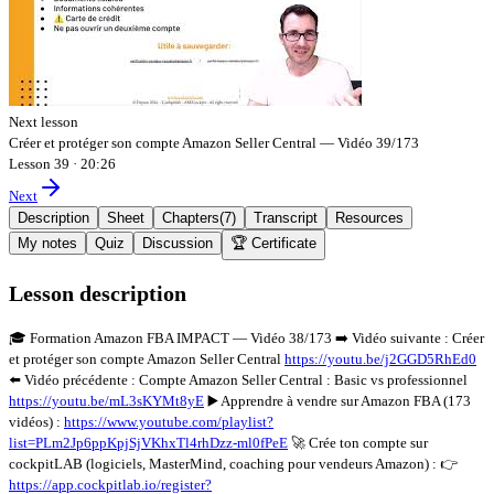
Next lesson
Créer et protéger son compte Amazon Seller Central — Vidéo 39/173
Lesson 39
·
20:26
Next
Description
Sheet
Chapters
(
7
)
Transcript
Resources
My notes
Quiz
Discussion
🏆 Certificate
Lesson description
🎓 Formation Amazon FBA IMPACT — Vidéo 38/173 ➡️ Vidéo suivante : Créer
et protéger son compte Amazon Seller Central
https://youtu.be/j2GGD5RhEd0
⬅️ Vidéo précédente : Compte Amazon Seller Central : Basic vs professionnel
https://youtu.be/mL3sKYMt8yE
▶️ Apprendre à vendre sur Amazon FBA (173
vidéos) :
https://www.youtube.com/playlist?
list=PLm2Jp6ppKpjSjVKhxTl4rhDzz-ml0fPeE
🚀 Crée ton compte sur
cockpitLAB (logiciels, MasterMind, coaching pour vendeurs Amazon) : 👉
https://app.cockpitlab.io/register?