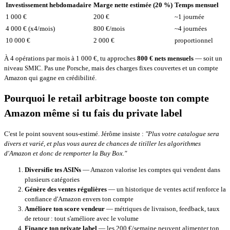
Investissement hebdomadaire
Marge nette estimée (20 %)
Temps mensuel
1 000 €
200 €
~1 journée
4 000 € (x4/mois)
800 €/mois
~4 journées
10 000 €
2 000 €
proportionnel
À 4 opérations par mois à 1 000 €, tu approches
800 € nets mensuels
— soit un
niveau SMIC. Pas une Porsche, mais des charges fixes couvertes et un compte
Amazon qui gagne en crédibilité.
Pourquoi le retail arbitrage booste ton compte
Amazon même si tu fais du private label
C'est le point souvent sous-estimé. Jérôme insiste :
"Plus votre catalogue sera
divers et varié, et plus vous aurez de chances de titiller les algorithmes
d'Amazon et donc de remporter la Buy Box."
Diversifie tes ASINs
— Amazon valorise les comptes qui vendent dans
plusieurs catégories
Génère des ventes régulières
— un historique de ventes actif renforce la
confiance d'Amazon envers ton compte
Améliore ton score vendeur
— métriques de livraison, feedback, taux
de retour : tout s'améliore avec le volume
Finance ton private label
— les 200 €/semaine peuvent alimenter ton