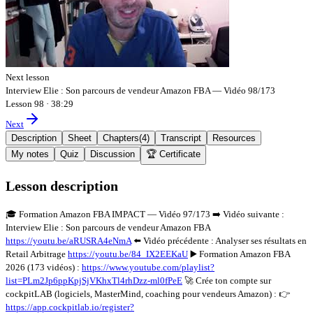
Next lesson
Interview Elie : Son parcours de vendeur Amazon FBA — Vidéo 98/173
Lesson 98
·
38:29
Next
Description
Sheet
Chapters
(
4
)
Transcript
Resources
My notes
Quiz
Discussion
🏆 Certificate
Lesson description
🎓 Formation Amazon FBA IMPACT — Vidéo 97/173 ➡️ Vidéo suivante :
Interview Elie : Son parcours de vendeur Amazon FBA
https://youtu.be/aRUSRA4eNmA
⬅️ Vidéo précédente : Analyser ses résultats en
Retail Arbitrage
https://youtu.be/84_IX2EEKaU
▶️ Formation Amazon FBA
2026 (173 vidéos) :
https://www.youtube.com/playlist?
list=PLm2Jp6ppKpjSjVKhxTl4rhDzz-ml0fPeE
🚀 Crée ton compte sur
cockpitLAB (logiciels, MasterMind, coaching pour vendeurs Amazon) : 👉
https://app.cockpitlab.io/register?