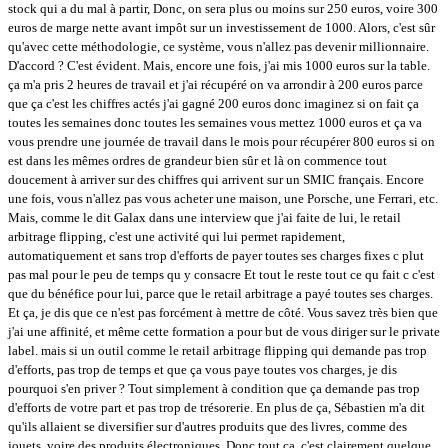
stock qui a du mal à partir, Donc, on sera plus ou moins sur 250 euros, voire 300
euros de marge nette avant impôt sur un investissement de 1000. Alors, c'est sûr
qu'avec cette méthodologie, ce système, vous n'allez pas devenir millionnaire.
D'accord ? C'est évident. Mais, encore une fois, j'ai mis 1000 euros sur la table.
ça m'a pris 2 heures de travail et j'ai récupéré on va arrondir à 200 euros parce
que ça c'est les chiffres actés j'ai gagné 200 euros donc imaginez si on fait ça
toutes les semaines donc toutes les semaines vous mettez 1000 euros et ça va
vous prendre une journée de travail dans le mois pour récupérer 800 euros si on
est dans les mêmes ordres de grandeur bien sûr et là on commence tout
doucement à arriver sur des chiffres qui arrivent sur un SMIC français. Encore
une fois, vous n'allez pas vous acheter une maison, une Porsche, une Ferrari, etc.
Mais, comme le dit Galax dans une interview que j'ai faite de lui, le retail
arbitrage flipping, c'est une activité qui lui permet rapidement,
automatiquement et sans trop d'efforts de payer toutes ses charges fixes c plut
pas mal pour le peu de temps qu y consacre Et tout le reste tout ce qu fait c c'est
que du bénéfice pour lui, parce que le retail arbitrage a payé toutes ses charges.
Et ça, je dis que ce n'est pas forcément à mettre de côté. Vous savez très bien que
j'ai une affinité, et même cette formation a pour but de vous diriger sur le private
label. mais si un outil comme le retail arbitrage flipping qui demande pas trop
d'efforts, pas trop de temps et que ça vous paye toutes vos charges, je dis
pourquoi s'en priver ? Tout simplement à condition que ça demande pas trop
d'efforts de votre part et pas trop de trésorerie. En plus de ça, Sébastien m'a dit
qu'ils allaient se diversifier sur d'autres produits que des livres, comme des
jouets, voire des produits électroniques. Donc tout ça, c'est clairement quelque