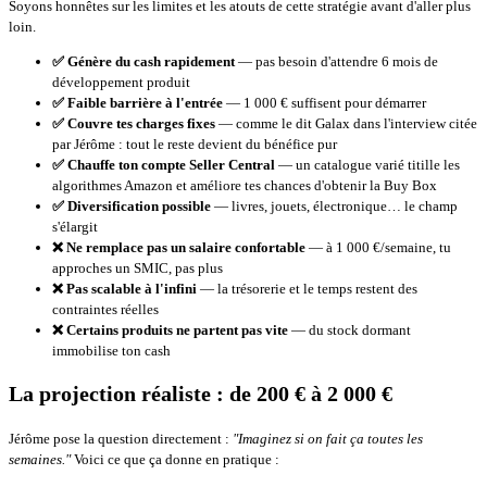
Soyons honnêtes sur les limites et les atouts de cette stratégie avant d'aller plus
loin.
✅ Génère du cash rapidement
— pas besoin d'attendre 6 mois de
développement produit
✅ Faible barrière à l'entrée
— 1 000 € suffisent pour démarrer
✅ Couvre tes charges fixes
— comme le dit Galax dans l'interview citée
par Jérôme : tout le reste devient du bénéfice pur
✅ Chauffe ton compte Seller Central
— un catalogue varié titille les
algorithmes Amazon et améliore tes chances d'obtenir la Buy Box
✅ Diversification possible
— livres, jouets, électronique… le champ
s'élargit
❌ Ne remplace pas un salaire confortable
— à 1 000 €/semaine, tu
approches un SMIC, pas plus
❌ Pas scalable à l'infini
— la trésorerie et le temps restent des
contraintes réelles
❌ Certains produits ne partent pas vite
— du stock dormant
immobilise ton cash
La projection réaliste : de 200 € à 2 000 €
Jérôme pose la question directement :
"Imaginez si on fait ça toutes les
semaines."
Voici ce que ça donne en pratique :