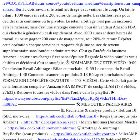
ref=COCKPITLAB&utm_source=youtube&utm_medium=description&utm_camp
amazonfba
Tu dois savoir si le retail arbitrage vaut vraiment le coup. On fait le
bilan : 1000 euros investis, 200 euros de marge nette. Les chiffres réels pour
décider si tu continues ou tu pivotes. Le retail arbitrage n'est pas un raccourci
vers la richesse, mais c'est une stratégie concrète pour un vendeur Amazon FBA
qui cherche à générer du cash rapidement. Avec 1000 euros et deux heures de
travail, tu peux gagner 200 euros de marge nette, soit 20% de retour. Répéter
cette opération chaque semaine te rapporte déjà une source de revenu
supplémentaire sans lourdeur administrative. C'est ça l'intérêt du business
Amazon : couvrir tes charges fixes sans t'épuiser. Regarde la vidéo pour les vrais
chiffres et décider si c'est ta stratégie. ⏱️ SOMMAIRE DE CETTE VIDÉO : 0:00
Conclusion Retail Arbitrage : Bilan et prochain... 0:59 Le concept du Retail
Arbitrage 1:48 Comment scanner les produits 3:13 Récap et prochaines étapes
FORMATION COMPLÈTE GRATUITE — 173 VIDÉOS : Cette vidéo fait partie
de la formation complète "Amazon FBA IMPACT" de cockpitLAB (173 vidéos,
27h33). Retrouve toutes les vidéos dans l'ordre dans la playlist : ▶️
https://www.youtube.com/playlist?list=PLm2Jp6ppKpjSjVKhxTl4rhDzz-
ml0fPeE
━━━━━━━━━━━━━━━━━━━━━━━ 🛠️ MES OUTILS PARTENAIRES
━━━━━━━━━━━━━━━━━━━━━━━ 📊 Recherche & analyse produit • Helium 10
(SEO, mots-clés) →
https://link.cockpitlab.io/helium10
• Keepa (historique prix
Amazon) →
https://link.cockpitlab.io/keepa
• Merch Informer (Amazon Merch)
→
https://link.cockpitlab.io/merchinformer
🛒 Arbitrage & sourcing •
BuyBotPro (scan produits) →
https://link.cockpitlab.io/buybotpro
• SellerAMP
(scoring Amazon) →
https://link.cockpitlab.io/sellerAMP
🎯 Publicité PPC •