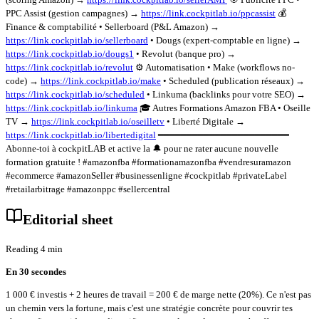
PPC Assist (gestion campagnes) →
https://link.cockpitlab.io/ppcassist
💰
Finance & comptabilité • Sellerboard (P&L Amazon) →
https://link.cockpitlab.io/sellerboard
• Dougs (expert-comptable en ligne) →
https://link.cockpitlab.io/dougs1
• Revolut (banque pro) →
https://link.cockpitlab.io/revolut
⚙️ Automatisation • Make (workflows no-
code) →
https://link.cockpitlab.io/make
• Scheduled (publication réseaux) →
https://link.cockpitlab.io/scheduled
• Linkuma (backlinks pour votre SEO) →
https://link.cockpitlab.io/linkuma
🎓 Autres Formations Amazon FBA • Oseille
TV →
https://link.cockpitlab.io/oseilletv
• Liberté Digitale →
https://link.cockpitlab.io/libertedigital
━━━━━━━━━━━━━━━━━━━━━━━
Abonne-toi à cockpitLAB et active la 🔔 pour ne rater aucune nouvelle
formation gratuite ! #amazonfba #formationamazonfba #vendresuramazon
#ecommerce #amazonSeller #businessenligne #cockpitlab #privateLabel
#retailarbitrage #amazonppc #sellercentral
Editorial sheet
Reading 4 min
En 30 secondes
1 000 € investis + 2 heures de travail = 200 € de marge nette (20%). Ce n'est pas
un chemin vers la fortune, mais c'est une stratégie concrète pour couvrir tes