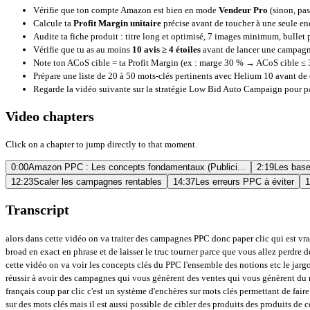
Vérifie que ton compte Amazon est bien en mode
Vendeur Pro
(sinon, pas
Calcule ta
Profit Margin unitaire
précise avant de toucher à une seule en
Audite ta fiche produit : titre long et optimisé, 7 images minimum, bullet
Vérifie que tu as au moins
10 avis ≥ 4 étoiles
avant de lancer une campag
Note ton ACoS cible = ta Profit Margin (ex : marge 30 % → ACoS cible ≤
Prépare une liste de 20 à 50 mots-clés pertinents avec
Helium 10
avant de 
Regarde la vidéo suivante sur la
stratégie Low Bid Auto Campaign
pour pa
Video chapters
Click on a chapter to jump directly to that moment.
0:00
Amazon PPC : Les concepts fondamentaux (Publici...
2:19
Les base
12:23
Scaler les campagnes rentables
14:37
Les erreurs PPC à éviter
1
Transcript
alors dans cette vidéo on va traiter des campagnes PPC donc paper clic qui est vraiment un sujet que tout vendeur sur Amazon se doit de maîtriser plus que parfaitement il suffit pas aujourd'hui de créer une campagne auto ou une campagne en broad en exact en phrase et de laisser le truc tourner parce que vous allez perdre de l'argent il faut vraiment préparer vos campagnes les affiner pour ensuite avoir des résultats positifs et pour ne pas que vous perdiez de l'argent au final donc dans cette vidéo on va voir les concepts clés du PPC l'ensemble des notions etc le jargon et ensuite on verra aussi comment créer des campagnes profitables donc on va en créer plusieurs ensemble et vous allez voir que via cette méthode vous allez réussir à avoir des campagnes qui vous génèrent des ventes qui vous génèrent du mot clé et ça va vraiment constituer un atout indéniable au succès de votre business Amazon donc les concepts clés du PPC donc le PPC c'est quoi paper clic en français coup par clic c'est un système d'enchères sur mots clés permettant de faire apparaître vos produits dans les résultats de recherche d'Amazon en fonction des mots clés que vous avez ciblés il faut savoir que le ciblage en règle générale se fait sur des mots clés mais il est aussi possible de cibler des produits des produits de concurrents donc pour faire court je vends un skateboard pour enfant mon mot clé de prédilection ça sera skateboard enfant et donc grâce au PPC je vais demander Amazon de venir positionner mon produit le plus haut possible dans les résultats de recherche d'Amazon lorsqu'un client fera une recherche en utilisant le terme skateboard enfant pour se faire je vais devoir dire Amazon quel montant maximum je suis prêt à dépenser et en fonction de ça Amazon positionnera mon produit plus ou moins haut dans les résultats de recherche donc ça c'est vraiment important de noter il faut définir un budget et une enchère et je vais donc enchérir sur un ou plusieurs mots clés généralement plusieurs mots clés en espérant que cet enchère soit suffisamment haute pour me faire apparaître sur la première page et pas sur la 20e page plus il y a d'enchères sur un mot clé donné plus ce mot clé sera onéreux autrement dit le plus concurrentiel et votre niche ou thématique le plus cher sera le ciblage de mots clés en règle générale des enchères aussi entre 50 centimes d'euro et 2 euros par mot clé pour les plus concurrentiels donc vente organique versus vente sponsorisée donc c'est vraiment important de comprendre cette différence on va tout simplement aller sur Amazon qui est donc je viens de faire une recherche sur skateboard enfant et là vous voyez qu'il y a certaines offres qui mentionnent le mot sponsorisé ça veut dire que ce produit là le vendeur derrière utilise une campagne PPC donc il a enchéri sur le mot clé skateboard enfant donc on voit ici que vraiment les tops résultats pour le mot clé skateboard en France c'est que des offres sponsorisées la première offre non sponsorisée donc qui ne fait référence à rien du tout donc c'est celle-ci qui arrive en cinquième position donc si vous allez plus bas vous allez certainement voir aussi d'autres offres sponsorisées voilà ici c'est d'autres Zox sponsorisé qui apparaissent plus bas dans le résultat de recherche pourquoi parce que leur enchères est moins élevé donc ça c'est vraiment pour comprendre la différence entre 