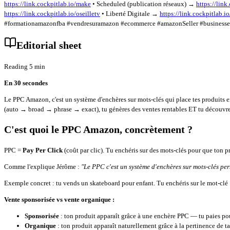
https://link.cockpitlab.io/make
• Scheduled (publication réseaux) →
https://link
https://link.cockpitlab.io/oseilletv
• Liberté Digitale →
https://link.cockpitlab.io
#formationamazonfba #vendresuramazon #ecommerce #amazonSeller #businessenli
Editorial sheet
Reading 5 min
En 30 secondes
Le PPC Amazon, c'est un système d'enchères sur mots-clés qui place tes produits e
(auto → broad → phrase → exact), tu génères des ventes rentables ET tu découvr
C'est quoi le PPC Amazon, concrètement ?
PPC =
Pay Per Click
(coût par clic). Tu enchéris sur des mots-clés pour que ton 
Comme l'explique Jérôme :
"Le PPC c'est un système d'enchères sur mots-clés per
Exemple concret : tu vends un skateboard pour enfant. Tu enchéris sur le mot-clé
Vente sponsorisée vs vente organique :
Sponsorisée
: ton produit apparaît grâce à une enchère PPC — tu paies po
Organique
: ton produit apparaît naturellement grâce à la pertinence de ta