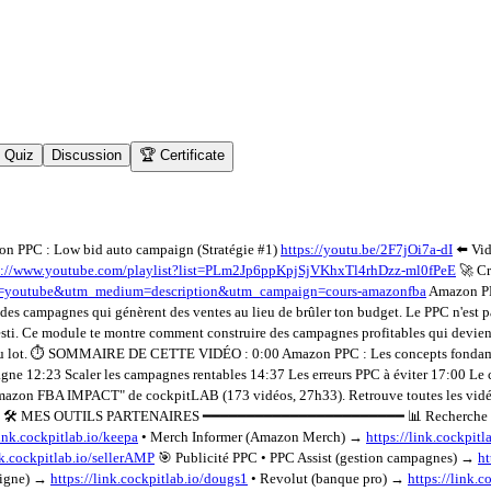
Quiz
Discussion
🏆 Certificate
 PPC : Low bid auto campaign (Stratégie #1)
https://youtu.be/2F7jOi7a-dI
⬅️ Vid
s://www.youtube.com/playlist?list=PLm2Jp6ppKpjSjVKhxTl4rhDzz-ml0fPeE
🚀 Cr
rce=youtube&utm_medium=description&utm_campaign=cours-amazonfba
Amazon PPC
des campagnes qui génèrent des ventes au lieu de brûler ton budget. Le PPC n'est pas
nvesti. Ce module te montre comment construire des campagnes profitables qui devi
r du lot. ⏱️ SOMMAIRE DE CETTE VIDÉO : 0:00 Amazon PPC : Les concepts fondament
pagne 12:23 Scaler les campagnes rentables 14:37 Les erreurs PPC à éviter 17:
zon FBA IMPACT" de cockpitLAB (173 vidéos, 27h33). Retrouve toutes les vidéos d
MES OUTILS PARTENAIRES ━━━━━━━━━━━━━━━━━━━━━━━ 📊 Recherche & analy
link.cockpitlab.io/keepa
• Merch Informer (Amazon Merch) →
https://link.cockpit
nk.cockpitlab.io/sellerAMP
🎯 Publicité PPC • PPC Assist (gestion campagnes) →
ht
ligne) →
https://link.cockpitlab.io/dougs1
• Revolut (banque pro) →
https://link.c