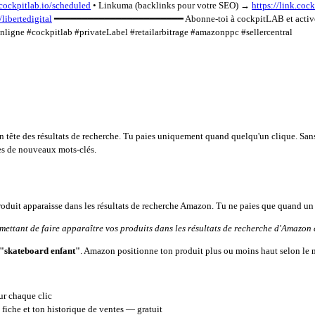
.cockpitlab.io/scheduled
• Linkuma (backlinks pour votre SEO) →
https://link.coc
/libertedigital
━━━━━━━━━━━━━━━━━━━━━━━ Abonne-toi à cockpitLAB et active la 
gne #cockpitlab #privateLabel #retailarbitrage #amazonppc #sellercentral
n tête des résultats de recherche. Tu paies uniquement quand quelqu'un clique. Sans
es de nouveaux mots-clés.
produit apparaisse dans les résultats de recherche Amazon. Tu ne paies que quand un
mettant de faire apparaître vos produits dans les résultats de recherche d'Amazon e
"skateboard enfant"
. Amazon positionne ton produit plus ou moins haut selon le m
ur chaque clic
 fiche et ton historique de ventes — gratuit