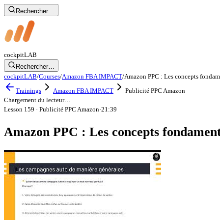
Rechercher…
cockpit
LAB
Rechercher…
cockpitLAB
/
Courses
/
Amazon FBA IMPACT
/
Amazon PPC : Les concepts fondam
Trainings
Amazon FBA IMPACT
Publicité PPC Amazon
Chargement du lecteur…
Lesson 159
· Publicité PPC Amazon
·
21:39
Amazon PPC : Les concepts fondament