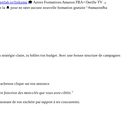
kpitlab.io/linkuma
🎓 Autres Formations Amazon FBA • Oseille TV →
 pour ne rater aucune nouvelle formation gratuite ! #amazonfba
 stratégie claire, tu brûles ton budget. Avec une bonne structure de campagnes
 acheteur clique sur ton annonce.
n fonction des mots-clés que vous avez ciblés."
ontant de ton enchère par rapport à tes concurrents.