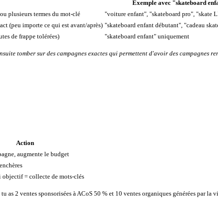
Exemple avec "skateboard enf
ou plusieurs termes du mot-clé
"voiture enfant", "skateboard pro", "skate 
act (peu importe ce qui est avant/après)
"skateboard enfant débutant", "cadeau skat
tes de frappe tolérées)
"skateboard enfant" uniquement
ensuite tomber sur des campagnes exactes qui permettent d'avoir des campagnes ren
Action
pagne, augmente le budget
 enchères
 objectif = collecte de mots-clés
u as 2 ventes sponsorisées à ACoS 50 % et 10 ventes organiques générées par la visib