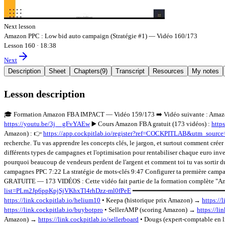
Next lesson
Amazon PPC : Low bid auto campaign (Stratégie #1) — Vidéo 160/173
Lesson 160
·
18:38
Next
Description
Sheet
Chapters
(
9
)
Transcript
Resources
My notes
Lesson description
🎓 Formation Amazon FBA IMPACT — Vidéo 159/173 ➡️ Vidéo suivante : Amazon
https://youtu.be/3j__gFvYAEw
▶️ Cours Amazon FBA gratuit (173 vidéos) :
http
Amazon) : 👉
https://app.cockpitlab.io/register?ref=COCKPITLAB&utm_sou
recherche. Tu vas apprendre les concepts clés, le jargon, et surtout comment créer 
différents types de campagnes et l'optimisation pour rentabiliser chaque euro i
pourquoi beaucoup de vendeurs perdent de l'argent et comment toi tu vas sorti
campagnes PPC 7:22 La stratégie de mots-clés 9:47 Configurer ta première cam
GRATUITE — 173 VIDÉOS : Cette vidéo fait partie de la formation complète "Ama
list=PLm2Jp6ppKpjSjVKhxTl4rhDzz-ml0fPeE
━━━━━━━━━━━━━━━━━━━━━━━ 🛠️ 
https://link.cockpitlab.io/helium10
• Keepa (historique prix Amazon) →
https://
https://link.cockpitlab.io/buybotpro
• SellerAMP (scoring Amazon) →
https://li
Amazon) →
https://link.cockpitlab.io/sellerboard
• Dougs (expert-comptable en 