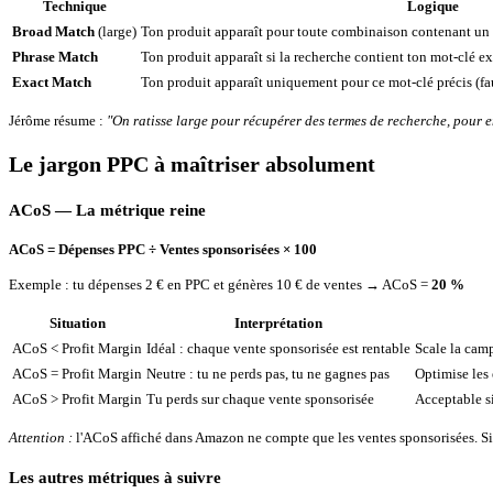
Technique
Logique
Broad Match
(large)
Ton produit apparaît pour toute combinaison contenant un 
Phrase Match
Ton produit apparaît si la recherche contient ton mot-clé ex
Exact Match
Ton produit apparaît uniquement pour ce mot-clé précis (fau
Jérôme résume :
"On ratisse large pour récupérer des termes de recherche, pour 
Le jargon PPC à maîtriser absolument
ACoS — La métrique reine
ACoS = Dépenses PPC ÷ Ventes sponsorisées × 100
Exemple : tu dépenses 2 € en PPC et génères 10 € de ventes → ACoS =
20 %
Situation
Interprétation
ACoS < Profit Margin
Idéal : chaque vente sponsorisée est rentable
Scale la cam
ACoS = Profit Margin
Neutre : tu ne perds pas, tu ne gagnes pas
Optimise les
ACoS > Profit Margin
Tu perds sur chaque vente sponsorisée
Acceptable si
Attention :
l'ACoS affiché dans Amazon ne compte que les ventes sponsorisées. Si t
Les autres métriques à suivre