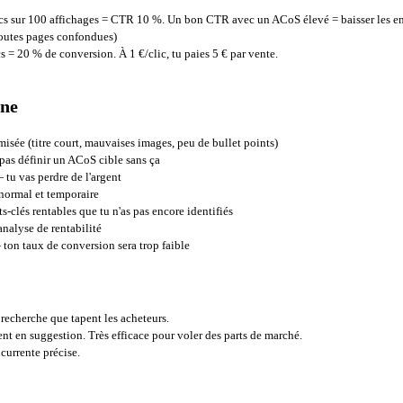
ics sur 100 affichages = CTR 10 %. Un bon CTR avec un ACoS élevé = baisser les en
(toutes pages confondues)
s = 20 % de conversion. À 1 €/clic, tu paies 5 € par vente.
gne
ée (titre court, mauvaises images, peu de bullet points)
as définir un ACoS cible sans ça
 tu vas perdre de l'argent
normal et temporaire
clés rentables que tu n'as pas encore identifiés
nalyse de rentabilité
ton taux de conversion sera trop faible
recherche que tapent les acheteurs.
ent en suggestion. Très efficace pour voler des parts de marché.
currente précise.