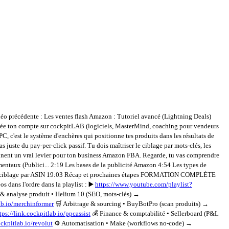
éo précédente : Les ventes flash Amazon : Tutoriel avancé (Lightning Deals)
ée ton compte sur cockpitLAB (logiciels, MasterMind, coaching pour vendeurs
, c'est le système d'enchères qui positionne tes produits dans les résultats de
 juste du pay-per-click passif. Tu dois maîtriser le ciblage par mots-clés, les
ennent un vrai levier pour ton business Amazon FBA. Regarde, tu vas comprendre
aux (Publici... 2:19 Les bases de la publicité Amazon 4:54 Les types de
00 Le ciblage par ASIN 19:03 Récap et prochaines étapes FORMATION COMPLÈTE
ans l'ordre dans la playlist : ▶️
https://www.youtube.com/playlist?
se produit • Helium 10 (SEO, mots-clés) →
lab.io/merchinformer
🛒 Arbitrage & sourcing • BuyBotPro (scan produits) →
tps://link.cockpitlab.io/ppcassist
💰 Finance & comptabilité • Sellerboard (P&L
ockpitlab.io/revolut
⚙️ Automatisation • Make (workflows no-code) →