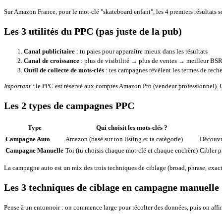
Sur Amazon France, pour le mot-clé "skateboard enfant", les 4 premiers résultats s
Les 3 utilités du PPC (pas juste de la pub)
Canal publicitaire
: tu paies pour apparaître mieux dans les résultats
Canal de croissance
: plus de visibilité → plus de ventes → meilleur BS
Outil de collecte de mots-clés
: tes campagnes révèlent les termes de reche
Important :
le PPC est réservé aux comptes Amazon Pro (vendeur professionnel). 
Les 2 types de campagnes PPC
Type
Qui choisit les mots-clés ?
Campagne Auto
Amazon (basé sur ton listing et ta catégorie)
Découvri
Campagne Manuelle
Toi (tu choisis chaque mot-clé et chaque enchère)
Cibler p
La campagne auto est un mix des trois techniques de ciblage (broad, phrase, exact
Les 3 techniques de ciblage en campagne manuelle
Pense à un entonnoir : on commence large pour récolter des données, puis on affin