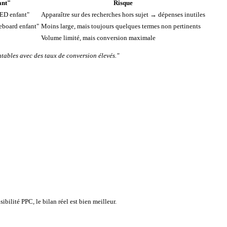
ant"
Risque
LED enfant"
Apparaître sur des recherches hors sujet → dépenses inutiles
eboard enfant"
Moins large, mais toujours quelques termes non pertinents
Volume limité, mais conversion maximale
tables avec des taux de conversion élevés."
ilité PPC, le bilan réel est bien meilleur.