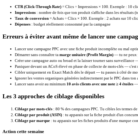
CTR (Click-Through Rate)
= Clics ÷ Impressions × 100. Exemple : 10 cl
Impressions
: nombre de fois que ton produit s'affiche dans les résultats 
Taux de conversion
= Achats ÷ Clics × 100. Exemple : 2 achats sur 10 clic
Dépenses
: budget réellement consommé par la campagne
Erreurs à éviter avant même de lancer une campa
Lancer une campagne PPC avec une fiche produit incomplète ou mal optimis
Démarrer sans connaître ta
marge unitaire (Profit Margin)
— tu ne peux p
Créer une campagne auto ou broad et la laisser tourner sans surveillance —
Paniquer devant un ACoS élevé en phase de collecte de mots-clés — c'est 
Cibler uniquement en Exact Match dès le départ — tu passes à côté de mots-
Ignorer les ventes organiques générées indirectement par le PPC dans ton a
Lancer sans avoir au minimum
10 avis clients avec une note ≥ 4 étoiles
— 
Les 3 approches de ciblage disponibles
Ciblage par mots-clés
: 80 % des campagnes PPC. Tu cibles les termes de 
Ciblage par produit (ASIN)
: tu apparais sur la fiche produit d'un concurr
Ciblage par marque
: tu apparais sur les fiches produits d'une marque con
Action cette semaine