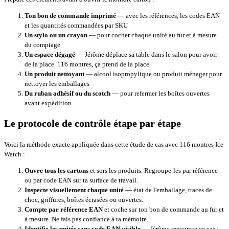
Ton bon de commande imprimé
— avec les références, les codes EAN
et les quantités commandées par SKU
Un stylo ou un crayon
— pour cocher chaque unité au fur et à mesure
du comptage
Un espace dégagé
— Jérôme déplace sa table dans le salon pour avoir
de la place. 116 montres, ça prend de la place
Un produit nettoyant
— alcool isopropylique ou produit ménager pour
nettoyer les emballages
Du ruban adhésif ou du scotch
— pour refermer les boîtes ouvertes
avant expédition
Le protocole de contrôle étape par étape
Voici la méthode exacte appliquée dans cette étude de cas avec 116 montres Ice
Watch :
Ouvre tous les cartons
et sors les produits. Regroupe-les par référence
ou par code EAN sur ta surface de travail.
Inspecte visuellement chaque unité
— état de l'emballage, traces de
choc, griffures, boîtes écrasées ou ouvertes.
Compte par référence EAN
et coche sur ton bon de commande au fur et
à mesure. Ne fais pas confiance à ta mémoire.
Identifie les unités sans code EAN visible
— Jérôme rencontre ce cas :