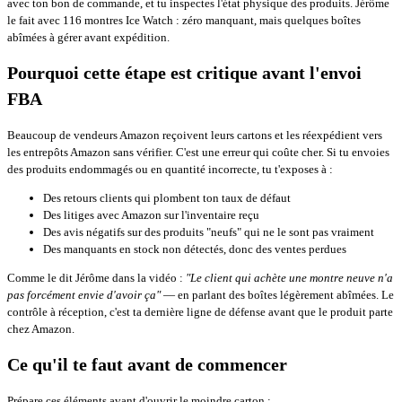
avec ton bon de commande, et tu inspectes l'état physique des produits. Jérôme
le fait avec 116 montres Ice Watch : zéro manquant, mais quelques boîtes
abîmées à gérer avant expédition.
Pourquoi cette étape est critique avant l'envoi
FBA
Beaucoup de vendeurs Amazon reçoivent leurs cartons et les réexpédient vers
les entrepôts Amazon sans vérifier. C'est une erreur qui coûte cher. Si tu envoies
des produits endommagés ou en quantité incorrecte, tu t'exposes à :
Des retours clients qui plombent ton taux de défaut
Des litiges avec Amazon sur l'inventaire reçu
Des avis négatifs sur des produits "neufs" qui ne le sont pas vraiment
Des manquants en stock non détectés, donc des ventes perdues
Comme le dit Jérôme dans la vidéo :
"Le client qui achète une montre neuve n'a
pas forcément envie d'avoir ça"
— en parlant des boîtes légèrement abîmées. Le
contrôle à réception, c'est ta dernière ligne de défense avant que le produit parte
chez Amazon.
Ce qu'il te faut avant de commencer
Prépare ces éléments avant d'ouvrir le moindre carton :