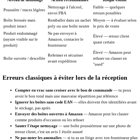
Nettoyage à l'alcool,
Faible — quelques
Poussière / traces légères
envoi FBA
retours possibles
Boîte froissée mais
Remballer dans un sachet
Moyen — à évaluer selon
produit intact
poly ou une boîte neutre
le prix de vente
Produit endommagé
Ne pas envoyer à
Élevé — retour client
(rayure visible sur le
Amazon, contacter le
quasi certain
produit)
fournisseur
Élevé — Amazon peut
Refermer et sécuriser
Boîte ouverte / descellée
refuser ou classer en
avant expédition
"used"
Erreurs classiques à éviter lors de la réception
Compter en vrac sans croiser avec le bon de commande
— tu peux
avoir le bon total mais une mauvaise répartition par référence
Ignorer les boîtes sans code EAN
— elles doivent être identifiées avant
le stickage, pas après
Envoyer des boîtes ouvertes à Amazon
— Amazon peut les classer
comme produits d'occasion ou les refuser
Sauter l'étape nettoyage
— une boîte poussiéreuse sur une photo de
retour client, c'est un avis 1 étoile assuré
Ne pas noter les anomalies
— si tu as un litige avec ton fournisseur plus