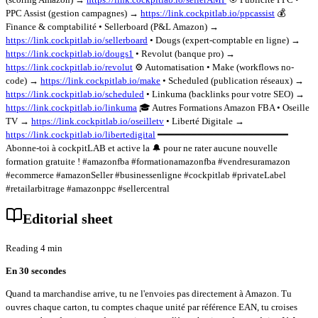
PPC Assist (gestion campagnes) →
https://link.cockpitlab.io/ppcassist
💰
Finance & comptabilité • Sellerboard (P&L Amazon) →
https://link.cockpitlab.io/sellerboard
• Dougs (expert-comptable en ligne) →
https://link.cockpitlab.io/dougs1
• Revolut (banque pro) →
https://link.cockpitlab.io/revolut
⚙️ Automatisation • Make (workflows no-
code) →
https://link.cockpitlab.io/make
• Scheduled (publication réseaux) →
https://link.cockpitlab.io/scheduled
• Linkuma (backlinks pour votre SEO) →
https://link.cockpitlab.io/linkuma
🎓 Autres Formations Amazon FBA • Oseille
TV →
https://link.cockpitlab.io/oseilletv
• Liberté Digitale →
https://link.cockpitlab.io/libertedigital
━━━━━━━━━━━━━━━━━━━━━━━
Abonne-toi à cockpitLAB et active la 🔔 pour ne rater aucune nouvelle
formation gratuite ! #amazonfba #formationamazonfba #vendresuramazon
#ecommerce #amazonSeller #businessenligne #cockpitlab #privateLabel
#retailarbitrage #amazonppc #sellercentral
Editorial sheet
Reading 4 min
En 30 secondes
Quand ta marchandise arrive, tu ne l'envoies pas directement à Amazon. Tu
ouvres chaque carton, tu comptes chaque unité par référence EAN, tu croises