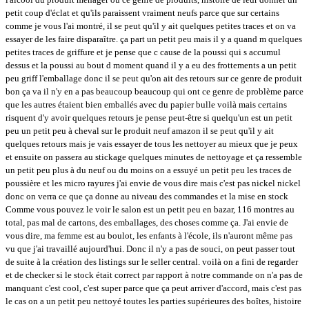
petit coup d'éclat et qu'ils paraissent vraiment neufs parce que sur certains
comme je vous l'ai montré, il se peut qu'il y ait quelques petites traces et on va
essayer de les faire disparaître. ça part un petit peu mais il y a quand m quelques
petites traces de griffure et je pense que c cause de la poussi qui s accumul
dessus et la poussi au bout d moment quand il y a eu des frottements a un petit
peu griff l'emballage donc il se peut qu'on ait des retours sur ce genre de produit
bon ça va il n'y en a pas beaucoup beaucoup qui ont ce genre de problème parce
que les autres étaient bien emballés avec du papier bulle voilà mais certains
risquent d'y avoir quelques retours je pense peut-être si quelqu'un est un petit
peu un petit peu à cheval sur le produit neuf amazon il se peut qu'il y ait
quelques retours mais je vais essayer de tous les nettoyer au mieux que je peux
et ensuite on passera au stickage quelques minutes de nettoyage et ça ressemble
un petit peu plus à du neuf ou du moins on a essuyé un petit peu les traces de
poussière et les micro rayures j'ai envie de vous dire mais c'est pas nickel nickel
donc on verra ce que ça donne au niveau des commandes et la mise en stock
Comme vous pouvez le voir le salon est un petit peu en bazar, 116 montres au
total, pas mal de cartons, des emballages, des choses comme ça. J'ai envie de
vous dire, ma femme est au boulot, les enfants à l'école, ils n'auront même pas
vu que j'ai travaillé aujourd'hui. Donc il n'y a pas de souci, on peut passer tout
de suite à la création des listings sur le seller central. voilà on a fini de regarder
et de checker si le stock était correct par rapport à notre commande on n'a pas de
manquant c'est cool, c'est super parce que ça peut arriver d'accord, mais c'est pas
le cas on a un petit peu nettoyé toutes les parties supérieures des boîtes, histoire