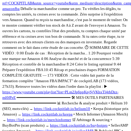
ref=COCKPITLAB&utm_source=youtube&utm_medium=description&utm_camp
amazonfba
Déballe ta marchandise comme un pro. Tu vérifies les dégâts, tu
comptes les unités, tu croises avec ta commande. Zéro surprise à l'expédition
vers Amazon. Quand tu reçois ta marchandise, c'est pas le moment de traîner. On
te montre comment vérifier ton stock de A à Z avant de l'envoyer à Amazon. Tu
ouvres les cartons, tu contrôles l'état des produits, tu comptes chaque unité par
référence et tu croises avec ton bon de commande. Si tu rates cette étape, tu te
retrouves avec des retours clients ou des manques en inventaire. Regarde
comment on le fait dans cette étude de cas concrète. ⏱️ SOMMAIRE DE CETTE
VIDÉO : 0:00 Étude de cas : Réception de la marcha... 1:20 Pourquoi vendre
une marque sur Amazon 4:06 Analyse du marché et de la concurrence 5:39
Réception et contrôle de la marchandise 8:24 Créer le listing optimisé 9:44
Préparer l'expédition FBA 10:45 Récap et prochaines étapes FORMATION
COMPLÈTE GRATUITE — 173 VIDÉOS : Cette vidéo fait partie de la
formation complète "Amazon FBA IMPACT" de cockpitLAB (173 vidéos,
27h33). Retrouve toutes les vidéos dans l'ordre dans la playlist : ▶️
https://www.youtube.com/playlist?list=PLm2Jp6ppKpjSjVKhxTl4rhDzz-
ml0fPeE
━━━━━━━━━━━━━━━━━━━━━━━ 🛠️ MES OUTILS PARTENAIRES
━━━━━━━━━━━━━━━━━━━━━━━ 📊 Recherche & analyse produit • Helium 10
(SEO, mots-clés) →
https://link.cockpitlab.io/helium10
• Keepa (historique prix
Amazon) →
https://link.cockpitlab.io/keepa
• Merch Informer (Amazon Merch)
→
https://link.cockpitlab.io/merchinformer
🛒 Arbitrage & sourcing •
BuyBotPro (scan produits) →
https://link.cockpitlab.io/buybotpro
• SellerAMP
(scoring Amazon) →
https://link.cockpitlab.io/sellerAMP
🎯 Publicité PPC •