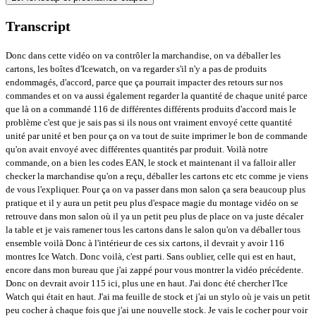
Transcript
Donc dans cette vidéo on va contrôler la marchandise, on va déballer les
cartons, les boîtes d'Icewatch, on va regarder s'il n'y a pas de produits
endommagés, d'accord, parce que ça pourrait impacter des retours sur nos
commandes et on va aussi également regarder la quantité de chaque unité parce
que là on a commandé 116 de différentes différents produits d'accord mais le
problème c'est que je sais pas si ils nous ont vraiment envoyé cette quantité
unité par unité et ben pour ça on va tout de suite imprimer le bon de commande
qu'on avait envoyé avec différentes quantités par produit. Voilà notre
commande, on a bien les codes EAN, le stock et maintenant il va falloir aller
checker la marchandise qu'on a reçu, déballer les cartons etc etc comme je viens
de vous l'expliquer. Pour ça on va passer dans mon salon ça sera beaucoup plus
pratique et il y aura un petit peu plus d'espace magie du montage vidéo on se
retrouve dans mon salon où il ya un petit peu plus de place on va juste décaler
la table et je vais ramener tous les cartons dans le salon qu'on va déballer tous
ensemble voilà Donc à l'intérieur de ces six cartons, il devrait y avoir 116
montres Ice Watch. Donc voilà, c'est parti. Sans oublier, celle qui est en haut,
encore dans mon bureau que j'ai zappé pour vous montrer la vidéo précédente.
Donc on devrait avoir 115 ici, plus une en haut. J'ai donc été chercher l'Ice
Watch qui était en haut. J'ai ma feuille de stock et j'ai un stylo où je vais un petit
peu cocher à chaque fois que j'ai une nouvelle stock. Je vais le cocher pour voir