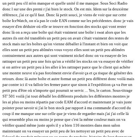
un petit peu s'il m'en manque et quelle unité il me manque. Sous Soci Radio
donc l sur une des premi r j'ai bien le stock. On est mis. Idem sur la deuxième
référence, j'ai ce qu'il faut. Donc là petit souci, je viens de voir que sur cette
boîte IceWatch, on n'a pas le code EAN comme sur les précédentes. donc je vais
essayer d'en déduire où elle se trouve en fonction des stocks qui vont rester
donc là on a reçu une boîte qui était vraiment une boîte i swat alors que les
autres ils ont été transférés un petit peu on avait c'était vraiment des restes de
stock mais sur les boîtes qu'on vienne déballer à l'instant et bien on voit que
elles sont un petit peu abîmées vous voyez elles sont un petit peu abîmées
contrairement aux autres qui sont vraiment nickel donc on va essayer de les
rattraper un petit peu une fois qu'on a vérifié les stocks on va essayer de vérifier
si on arrive un petit peu à les aller à les rattraper parce que le client qui achète
une montre neuve n'a pas forcément envie d'avoir ça et ça risque de générer des
retours. donc là autre boîte et autre format un petit peu différent donc voilà mais
par contre ici il va falloir les fermer parce que sinon à l'expédition ça va être un
petit peu d'être où n'importe qui pourrait se servir. ... Yes, le carton. Sous-titrage
ST' 501 voilà j'ai tout déballé les différents produits les différentes montres je
les ai plus ou moins répartis par code EAM d'accord et maintenant je vais juste
pointer pour savoir si j'ai le bon stock par rapport à ma commande d'accord du
coup il me manque une sur celle que je viens de regarder mais j'ai j'ai celle là
qui ressemble plus ou moins je pense que c'est la même couleur mais on va
vérifier quand même juste après il y a bien 116 montres dans mon salon
maintenant on va essayer un petit peu de les nettoyer un petit peu avec de
l'alcool du produit ménager ou ce genre de produits, histoire de leur donner un