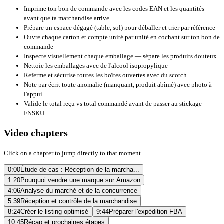
Imprime ton bon de commande avec les codes EAN et les quantités
avant que ta marchandise arrive
Prépare un espace dégagé (table, sol) pour déballer et trier par référence
Ouvre chaque carton et compte unité par unité en cochant sur ton bon de
commande
Inspecte visuellement chaque emballage — sépare les produits douteux
Nettoie les emballages avec de l'alcool isopropylique
Referme et sécurise toutes les boîtes ouvertes avec du scotch
Note par écrit toute anomalie (manquant, produit abîmé) avec photo à
l'appui
Valide le total reçu vs total commandé avant de passer au stickage
FNSKU
Video chapters
Click on a chapter to jump directly to that moment.
0:00
Étude de cas : Réception de la marcha...
1:20
Pourquoi vendre une marque sur Amazon
4:06
Analyse du marché et de la concurrence
5:39
Réception et contrôle de la marchandise
8:24
Créer le listing optimisé
9:44
Préparer l'expédition FBA
10:45
Récap et prochaines étapes