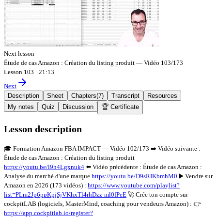
Next lesson
Étude de cas Amazon : Création du listing produit — Vidéo 103/173
Lesson 103
·
21:13
Next
Description
Sheet
Chapters
(
7
)
Transcript
Resources
My notes
Quiz
Discussion
🏆 Certificate
Lesson description
🎓 Formation Amazon FBA IMPACT — Vidéo 102/173 ➡️ Vidéo suivante :
Étude de cas Amazon : Création du listing produit
https://youtu.be/l9h4Lgxnuk4
⬅️ Vidéo précédente : Étude de cas Amazon :
Analyse du marché d'une marque
https://youtu.be/D9sRIKbmhM0
▶️ Vendre sur
Amazon en 2026 (173 vidéos) :
https://www.youtube.com/playlist?
list=PLm2Jp6ppKpjSjVKhxTl4rhDzz-ml0fPeE
🚀 Crée ton compte sur
cockpitLAB (logiciels, MasterMind, coaching pour vendeurs Amazon) : 👉
https://app.cockpitlab.io/register?