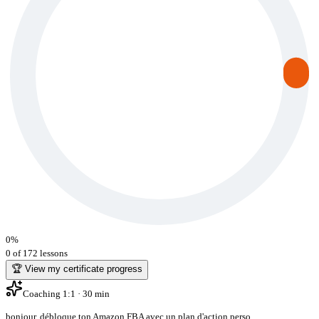
0
%
0 of 172 lessons
🏆 View my certificate progress
Coaching 1:1 · 30 min
bonjour
,
débloque ton Amazon FBA avec un plan d'action perso
.