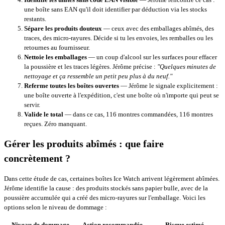
une boîte sans EAN qu'il doit identifier par déduction via les stocks
restants.
Sépare les produits douteux
— ceux avec des emballages abîmés, des
traces, des micro-rayures. Décide si tu les envoies, les remballes ou les
retournes au fournisseur.
Nettoie les emballages
— un coup d'alcool sur les surfaces pour effacer
la poussière et les traces légères. Jérôme précise :
"Quelques minutes de
nettoyage et ça ressemble un petit peu plus à du neuf."
Referme toutes les boîtes ouvertes
— Jérôme le signale explicitement :
une boîte ouverte à l'expédition, c'est une boîte où n'importe qui peut se
servir.
Valide le total
— dans ce cas, 116 montres commandées, 116 montres
reçues. Zéro manquant.
Gérer les produits abîmés : que faire
concrètement ?
Dans cette étude de cas, certaines boîtes Ice Watch arrivent légèrement abîmées.
Jérôme identifie la cause : des produits stockés sans papier bulle, avec de la
poussière accumulée qui a créé des micro-rayures sur l'emballage. Voici les
options selon le niveau de dommage :
Niveau de dommage
Action recommandée
Risque estimé