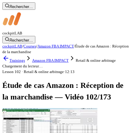
Rechercher…
cockpit
LAB
Rechercher…
cockpitLAB
/
Courses
/
Amazon FBA IMPACT
/
Étude de cas Amazon : Réception
de la marchandise
Trainings
Amazon FBA IMPACT
Retail & online arbitrage
Chargement du lecteur…
Lesson 102
· Retail & online arbitrage
·
12:13
Étude de cas Amazon : Réception de
la marchandise — Vidéo 102/173