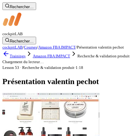
Rechercher…
cockpit
LAB
Rechercher…
cockpitLAB
/
Courses
/
Amazon FBA IMPACT
/
Présentation valentin pechot
Trainings
Amazon FBA IMPACT
Recherche & validation produit
Chargement du lecteur…
Lesson 53
· Recherche & validation produit
·
1:18
Présentation valentin pechot