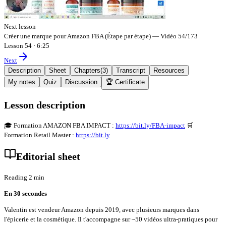
Next lesson
Créer une marque pour Amazon FBA (Étape par étape) — Vidéo 54/173
Lesson 54
·
6:25
Next
Description
Sheet
Chapters
(
3
)
Transcript
Resources
My notes
Quiz
Discussion
🏆 Certificate
Lesson description
🎓 Formation AMAZON FBA IMPACT :
https://bit.ly/FBA-impact
🛒
Formation Retail Master :
https://bit.ly
Editorial sheet
Reading 2 min
En 30 secondes
Valentin est vendeur Amazon depuis 2019, avec plusieurs marques dans
l'épicerie et la cosmétique. Il t'accompagne sur ~50 vidéos ultra-pratiques pour