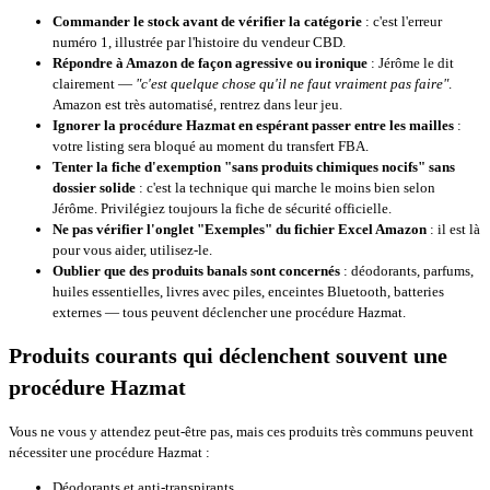
Commander le stock avant de vérifier la catégorie
: c'est l'erreur
numéro 1, illustrée par l'histoire du vendeur CBD.
Répondre à Amazon de façon agressive ou ironique
: Jérôme le dit
clairement —
"c'est quelque chose qu'il ne faut vraiment pas faire"
.
Amazon est très automatisé, rentrez dans leur jeu.
Ignorer la procédure Hazmat en espérant passer entre les mailles
:
votre listing sera bloqué au moment du transfert FBA.
Tenter la fiche d'exemption "sans produits chimiques nocifs" sans
dossier solide
: c'est la technique qui marche le moins bien selon
Jérôme. Privilégiez toujours la fiche de sécurité officielle.
Ne pas vérifier l'onglet "Exemples" du fichier Excel Amazon
: il est là
pour vous aider, utilisez-le.
Oublier que des produits banals sont concernés
: déodorants, parfums,
huiles essentielles, livres avec piles, enceintes Bluetooth, batteries
externes — tous peuvent déclencher une procédure Hazmat.
Produits courants qui déclenchent souvent une
procédure Hazmat
Vous ne vous y attendez peut-être pas, mais ces produits très communs peuvent
nécessiter une procédure Hazmat :
Déodorants et anti-transpirants