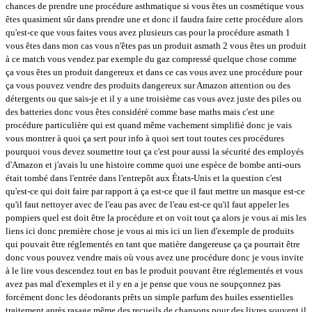
chances de prendre une procédure asthmatique si vous êtes un cosmétique vous
êtes quasiment sûr dans prendre une et donc il faudra faire cette procédure alors
qu'est-ce que vous faites vous avez plusieurs cas pour la procédure asmath 1
vous êtes dans mon cas vous n'êtes pas un produit asmath 2 vous êtes un produit
à ce match vous vendez par exemple du gaz compressé quelque chose comme
ça vous êtes un produit dangereux et dans ce cas vous avez une procédure pour
ça vous pouvez vendre des produits dangereux sur Amazon attention ou des
détergents ou que sais-je et il y a une troisième cas vous avez juste des piles ou
des batteries donc vous êtes considéré comme base maths mais c'est une
procédure particulière qui est quand même vachement simplifié donc je vais
vous montrer à quoi ça sert pour info à quoi sert tout toutes ces procédures
pourquoi vous devez soumettre tout ça c'est pour aussi la sécurité des employés
d'Amazon et j'avais lu une histoire comme quoi une espèce de bombe anti-ours
était tombé dans l'entrée dans l'entrepôt aux États-Unis et la question c'est
qu'est-ce qui doit faire par rapport à ça est-ce que il faut mettre un masque est-ce
qu'il faut nettoyer avec de l'eau pas avec de l'eau est-ce qu'il faut appeler les
pompiers quel est doit être la procédure et on voit tout ça alors je vous ai mis les
liens ici donc première chose je vous ai mis ici un lien d'exemple de produits
qui pouvait être réglementés en tant que matière dangereuse ça ça pourrait être
donc vous pouvez vendre mais où vous avez une procédure donc je vous invite
à le lire vous descendez tout en bas le produit pouvant être réglementés et vous
avez pas mal d'exemples et il y en a je pense que vous ne soupçonnez pas
forcément donc les déodorants prêts un simple parfum des huiles essentielles
traitement après rasage même des recueils de chansons pour des livres souvent il