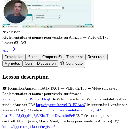
Next lesson
Réglementation et normes pour vendre sur Amazon — Vidéo 63/173
Lesson 63
·
3:31
Next
Description
Sheet
Chapters
(
5
)
Transcript
Resources
My notes
Quiz
Discussion
🏆 Certificate
Lesson description
🎓 Formation Amazon FBA IMPACT — Vidéo 62/173 ➡️ Vidéo suivante :
Réglementation et normes pour vendre sur Amazon
https://youtu.be/iRs68Z_OZqU
⬅️ Vidéo précédente : Valider la rentabilité d'un
produit Amazon FBA
https://youtu.be/vzLD_FOAznQ
▶️ Apprendre à vendre sur
Amazon FBA (173 vidéos) :
https://www.youtube.com/playlist?
list=PLm2Jp6ppKpjSjVKhxTl4rhDzz-ml0fPeE
🚀 Crée ton compte sur
cockpitLAB (logiciels, MasterMind, coaching pour vendeurs Amazon) : 👉
https://app.cockpitlab.io/register?