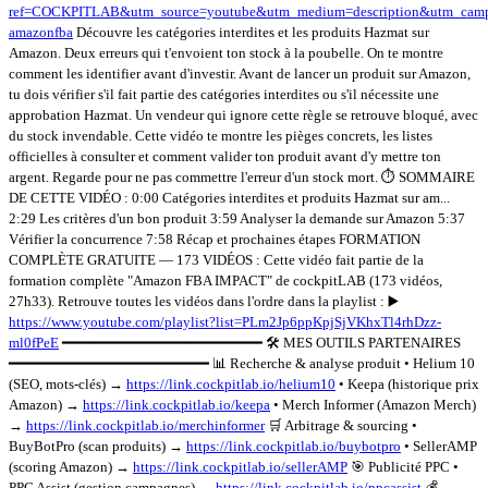
ref=COCKPITLAB&utm_source=youtube&utm_medium=description&utm_camp
amazonfba
Découvre les catégories interdites et les produits Hazmat sur
Amazon. Deux erreurs qui t'envoient ton stock à la poubelle. On te montre
comment les identifier avant d'investir. Avant de lancer un produit sur Amazon,
tu dois vérifier s'il fait partie des catégories interdites ou s'il nécessite une
approbation Hazmat. Un vendeur qui ignore cette règle se retrouve bloqué, avec
du stock invendable. Cette vidéo te montre les pièges concrets, les listes
officielles à consulter et comment valider ton produit avant d'y mettre ton
argent. Regarde pour ne pas commettre l'erreur d'un stock mort. ⏱️ SOMMAIRE
DE CETTE VIDÉO : 0:00 Catégories interdites et produits Hazmat sur am...
2:29 Les critères d'un bon produit 3:59 Analyser la demande sur Amazon 5:37
Vérifier la concurrence 7:58 Récap et prochaines étapes FORMATION
COMPLÈTE GRATUITE — 173 VIDÉOS : Cette vidéo fait partie de la
formation complète "Amazon FBA IMPACT" de cockpitLAB (173 vidéos,
27h33). Retrouve toutes les vidéos dans l'ordre dans la playlist : ▶️
https://www.youtube.com/playlist?list=PLm2Jp6ppKpjSjVKhxTl4rhDzz-
ml0fPeE
━━━━━━━━━━━━━━━━━━━━━━━ 🛠️ MES OUTILS PARTENAIRES
━━━━━━━━━━━━━━━━━━━━━━━ 📊 Recherche & analyse produit • Helium 10
(SEO, mots-clés) →
https://link.cockpitlab.io/helium10
• Keepa (historique prix
Amazon) →
https://link.cockpitlab.io/keepa
• Merch Informer (Amazon Merch)
→
https://link.cockpitlab.io/merchinformer
🛒 Arbitrage & sourcing •
BuyBotPro (scan produits) →
https://link.cockpitlab.io/buybotpro
• SellerAMP
(scoring Amazon) →
https://link.cockpitlab.io/sellerAMP
🎯 Publicité PPC •
PPC Assist (gestion campagnes) →
https://link.cockpitlab.io/ppcassist
💰