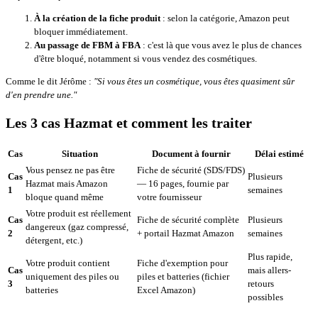
À la création de la fiche produit
: selon la catégorie, Amazon peut
bloquer immédiatement.
Au passage de FBM à FBA
: c'est là que vous avez le plus de chances
d'être bloqué, notamment si vous vendez des cosmétiques.
Comme le dit Jérôme :
"Si vous êtes un cosmétique, vous êtes quasiment sûr
d'en prendre une."
Les 3 cas Hazmat et comment les traiter
Cas
Situation
Document à fournir
Délai estimé
Vous pensez ne pas être
Fiche de sécurité (SDS/FDS)
Cas
Plusieurs
Hazmat mais Amazon
— 16 pages, fournie par
1
semaines
bloque quand même
votre fournisseur
Votre produit est réellement
Cas
Fiche de sécurité complète
Plusieurs
dangereux (gaz compressé,
2
+ portail Hazmat Amazon
semaines
détergent, etc.)
Plus rapide,
Votre produit contient
Fiche d'exemption pour
Cas
mais allers-
uniquement des piles ou
piles et batteries (fichier
3
retours
batteries
Excel Amazon)
possibles