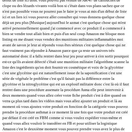
début de liste ici donc vous pouvez pas vendre de AK-47 de cartouches de
clope ou des lézards vivants voilà bon si c'était dans vos plans sachez que ce
n'est pas possible vous ne pourrez pas le faire je vous ai mis d'un début de liste
ici et un lien ici vous pouvez aller consulter qui vous donnera quelque chose
déjà un peu plus [Musique] aujourd'hui le azmat c'est quelque chose qui m'est
arrivé personnellement quand j'ai commencé avec ce produit il a commencé à
bien se vendre tout allait bien et puis d'un seul coup Amazon me bloque mon
listing en me disant vous vendez des munitions militaires inflammables moi
avant de savon je leur ai répondu vous êtes sérieux c'est quelque chose qui ne
faut vraiment pas répondre à Amazon parce que ça reste un univers très
automatisé donc il a fallu rentrer dans leur jeu pour arriver à s'en sortir pourquoi
est-ce qu'ils avaient détecté c'était une munition militaire l'algorithme scanne la
liste des ingrédients qu'on doit fournir en cosmétique et voix de la glycérine
c'est une glycérine qui est naturellement issue de la saponification c'est une
série de végétale le problème c'est qu'il faisait pas la différence entre la
glycérine et la nitroglycérine qui est un explosif militaire donc c'est là où il faut
rentrer dans une procédure assemate la procédure Asma elle peut intervenir à
deux moments quand vous allez créer votre fiche produit c'est à dire quand on
verra ça plus tard dans les vidéos mais vous allez ajouter un produit et là au
moment où vous ajoutez votre produit en fonction de la catégorie vous pouvez
prendre la procédure asthmat à ce moment là une fois que votre produit est créé
par défaut il est créé en FBM comme si vous voulez expédier vous-même et
quand vous allez vouloir le transférer en FB et pour utiliser la logistique
Amazon c'est le deuxième moment vous pouvez prendre vous avez le plus de