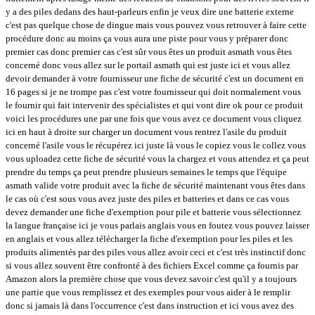
y a des piles dedans des haut-parleurs enfin je veux dire une batterie externe
c'est pas quelque chose de dingue mais vous pouvez vous retrouver à faire cette
procédure donc au moins ça vous aura une piste pour vous y préparer donc
premier cas donc premier cas c'est sûr vous êtes un produit asmath vous êtes
concerné donc vous allez sur le portail asmath qui est juste ici et vous allez
devoir demander à votre fournisseur une fiche de sécurité c'est un document en
16 pages si je ne trompe pas c'est votre fournisseur qui doit normalement vous
le fournir qui fait intervenir des spécialistes et qui vont dire ok pour ce produit
voici les procédures une par une fois que vous avez ce document vous cliquez
ici en haut à droite sur charger un document vous rentrez l'asile du produit
concerné l'asile vous le récupérez ici juste là vous le copiez vous le collez vous
vous uploadez cette fiche de sécurité vous la chargez et vous attendez et ça peut
prendre du temps ça peut prendre plusieurs semaines le temps que l'équipe
asmath valide votre produit avec la fiche de sécurité maintenant vous êtes dans
le cas où c'est sous vous avez juste des piles et batteries et dans ce cas vous
devez demander une fiche d'exemption pour pile et batterie vous sélectionnez
la langue française ici je vous parlais anglais vous en foutez vous pouvez laisser
en anglais et vous allez télécharger la fiche d'exemption pour les piles et les
produits alimentés par des piles vous allez avoir ceci et c'est très instinctif donc
si vous allez souvent être confronté à des fichiers Excel comme ça fournis par
Amazon alors la première chose que vous devez savoir c'est qu'il y a toujours
une partie que vous remplissez et des exemples pour vous aider à le remplir
donc si jamais là dans l'occurrence c'est dans instruction et ici vous avez des