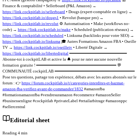
Finance & comptabilité • Sellerboard (P&L Amazon) →
https://link.cockpitlab.io/sellerboard
• Dougs (expert-comptable en ligne) →
https://link.cockpitlab.io/dougs1
• Revolut (banque pro) →
https://link.cockpitlab.io/revolut
⚙️ Automatisation • Make (workflows no-
code) →
https://link.cockpitlab.io/make
• Scheduled (publication réseaux) →
https://link.cockpitlab.io/scheduled
• Linkuma (backlinks pour votre SEO) →
https://link.cockpitlab.io/linkuma
🎓 Autres Formations Amazon FBA • Oseille
TV →
https://link.cockpitlab.io/oseilletv
• Liberté Digitale →
https://link.cockpitlab.io/libertedigital
━━━━━━━━━━━━━━━━━━━━━━━
Abonne-toi à cockpitLAB et active la 🔔 pour ne rater aucune nouvelle
formation gratuite ! ━━━━━━━━━━━━━━━━━━━━━━━━━━━━━━━━ 💬
COMMUNAUTÉ cockpitLAB ━━━━━━━━━━━━━━━━━━━━━━━━━━━━━━━━
Pose tes questions, partage ton expérience, débats avec les autres abonnés sur le
forum : 👉
https://forum.cockpitlab.io/t/categories-interdites-et-hazmat-
amazon-fba-verifiez-avant-de-commander/1832
#amazonfba
#formationamazonfba #vendresuramazon #ecommerce #amazonSeller
#businessenligne #cockpitlab #privateLabel #retailarbitrage #amazonppc
#sellercentral
Editorial sheet
Reading 4 min