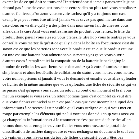
exemples de ce qui doit se trouver à l'intérieur donc si jamais par exemple je ne
répond pas à une de vos questions dans cette vidéo ou plus tard vous remplissez
d'autres fichiers qu'Amazon vous envoie sachez qu'il y a toujours une case
exemple ça peut vous être utile si jamais vous savez pas quoi mettre dans une
case donc on va dire qu'il y a des piles dans mon savon lait de chèvres vous
allez dans la case Azid vous rentrez l'asine du produit vous rentrez le titre du
produit donc pareil vous êtes ici vous prenez le titre hop vous le rentrez je vous
conseille vous mettez là qu'est-ce qu'il y a dans la boîte en l'occurrence c'est du
savon est-ce que les batteries sont avec le produit est-ce que le produit est une
est une est une batterie bon admettons vous mettez yes ça va vous ouvrir
d'autres cases à remplir et ici la composition de la batterie le packaging le
nombre de cellules les watt-heure vous demandez ça à votre fournisseur tout
simplement et alors les détails de validation du statut vous mettez vous mettez
votre nom et prénom si jamais il vous le demande et ensuite vous allez uploader
ce fichier de la même manière que vous uploadez une fiche de sécurité ce qui va
se passer c'est qu'après vous aurez un retour au bout d'un moment et là il vous
met un exemple si vous avez un retour comme quoi c'est complet ça veut dire
que votre fichier est nickel si ce n'est pas le cas que c'est incomplet auquel des
informations à correctes il est possible qu'il vous surligne ou qui vous met en
rouge par exemple les éléments qui ne lui vont pas donc du coup vous avez vu
ça changer les informations et à le resoumettre c'est pas rare de faire des allers-
retours donc vous enregistrez votre fichier vous retournez sur le portail de
classification de matière dangereuse et vous rechargez un document le seul cas
où vraiment vous n'avez pas du tout de fiches de sécurité vous n'êtes pas