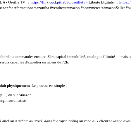
FBA • Oseille TV →
https://link.cockpitlab.io/oseilletv
• Liberté Digitale →
https:/
! #amazonfba #formationamazonfba #vendresuramazon #ecommerce #amazonSeller #bu
'abord, tu commandes ensuite. Zéro capital immobilisé, catalogue illimité — mais tu
nisseurs capables d'expédier en moins de 72h.
oduit physiquement
. Le process est simple :
hop…) ou sur Amazon.
ugin automatisé.
e Label on a acheté du stock, dans le dropshipping on vend aux clients avant d'avo