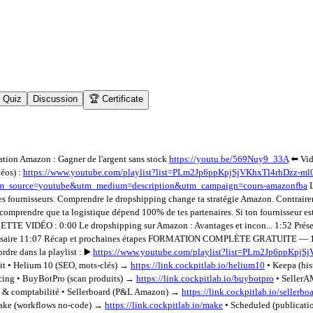
Quiz
Discussion
🏆 Certificate
ion Amazon : Gagner de l'argent sans stock
https://youtu.be/569Nuy9_33A
⬅️ Vid
éos) :
https://www.youtube.com/playlist?list=PLm2Jp6ppKpjSjVKhxTl4rhDzz-ml
&utm_source=youtube&utm_medium=description&utm_campaign=cours-amazonfba
L
 tes fournisseurs. Comprendre le dropshipping change ta stratégie Amazon. Contrairem
e comprendre que ta logistique dépend 100% de tes partenaires. Si ton fournisseur es
CETTE VIDÉO : 0:00 Le dropshipping sur Amazon : Avantages et incon... 1:52 Pré
écessaire 11:07 Récap et prochaines étapes FORMATION COMPLÈTE GRATUITE — 173
dre dans la playlist : ▶️
https://www.youtube.com/playlist?list=PLm2Jp6ppKpjS
 Helium 10 (SEO, mots-clés) →
https://link.cockpitlab.io/helium10
• Keepa (hi
cing • BuyBotPro (scan produits) →
https://link.cockpitlab.io/buybotpro
• Seller
 & comptabilité • Sellerboard (P&L Amazon) →
https://link.cockpitlab.io/sellerbo
ake (workflows no-code) →
https://link.cockpitlab.io/make
• Scheduled (publicati