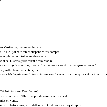
ess s'arrête du jour au lendemain.
e 15 à 21 jours te feront suspendre ton compte.
xemplaire pour toi avant de vendre.
dance, tu seras grillé avant d'avoir ranké.
lui mets trop la pression, il va te dire ciao — même si tu es un gros vendeur."
un gouffre financier et temporel.
ss à 30x le prix sans différenciation, c'est la recette des arnaques médiatisées — et 
 TikTok, Amazon Best Sellers).
ier en moins de 48h — ne pas démarrer avec un seul.
mise en vente.
et un listing soigné — différencie-toi des autres dropshippers.