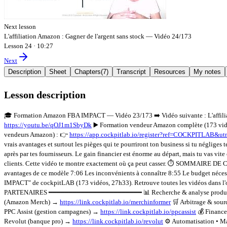
Next lesson
L'affiliation Amazon : Gagner de l'argent sans stock — Vidéo 24/173
Lesson 24
·
10:27
Next
Description
Sheet
Chapters
(
7
)
Transcript
Resources
My notes
Lesson description
🎓 Formation Amazon FBA IMPACT — Vidéo 23/173 ➡️ Vidéo suivante : L'affiliat
https://youtu.be/qOJ1m1SbyDk
▶️ Formation vendeur Amazon complète (173 vid
vendeurs Amazon) : 👉
https://app.cockpitlab.io/register?ref=COCKPITLAB
vrais avantages et surtout les pièges qui te pourriront ton business si tu négliges
après par tes fournisseurs. Le gain financier est énorme au départ, mais tu vas vit
clients. Cette vidéo te montre exactement où ça peut casser. ⏱️ SOMMAIRE DE 
avantages de ce modèle 7:06 Les inconvénients à connaître 8:55 Le budget n
IMPACT" de cockpitLAB (173 vidéos, 27h33). Retrouve toutes les vidéos dans l'or
PARTENAIRES ━━━━━━━━━━━━━━━━━━━━━━━ 📊 Recherche & analyse produit •
(Amazon Merch) →
https://link.cockpitlab.io/merchinformer
🛒 Arbitrage & sour
PPC Assist (gestion campagnes) →
https://link.cockpitlab.io/ppcassist
💰 Finance
Revolut (banque pro) →
https://link.cockpitlab.io/revolut
⚙️ Automatisation • M