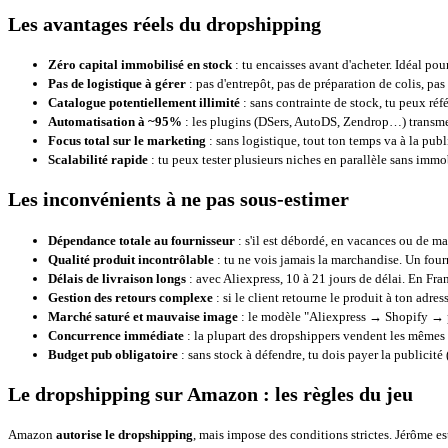
Les avantages réels du dropshipping
Zéro capital immobilisé en stock
: tu encaisses avant d'acheter. Idéal pou
Pas de logistique à gérer
: pas d'entrepôt, pas de préparation de colis, p
Catalogue potentiellement illimité
: sans contrainte de stock, tu peux ré
Automatisation à ~95%
: les plugins (DSers, AutoDS, Zendrop…) transmet
Focus total sur le marketing
: sans logistique, tout ton temps va à la p
Scalabilité rapide
: tu peux tester plusieurs niches en parallèle sans immo
Les inconvénients à ne pas sous-estimer
Dépendance totale au fournisseur
: s'il est débordé, en vacances ou de mauv
Qualité produit incontrôlable
: tu ne vois jamais la marchandise. Un four
Délais de livraison longs
: avec Aliexpress, 10 à 21 jours de délai. En Fra
Gestion des retours complexe
: si le client retourne le produit à ton adre
Marché saturé et mauvaise image
: le modèle "Aliexpress → Shopify → 
Concurrence immédiate
: la plupart des dropshippers vendent les mêmes p
Budget pub obligatoire
: sans stock à défendre, tu dois payer la publicit
Le dropshipping sur Amazon : les règles du jeu
Amazon
autorise le dropshipping
, mais impose des conditions strictes. Jérôme est