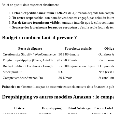
Voici ce que tu dois respecter absolument :
Délai d'expédition maximum : 72h.
Au-delà, Amazon dégrade ton compte 
Tu restes responsable
: ton nom de vendeur est engagé, pas celui du fourni
Pas de facture fournisseur visible
: Amazon interdit que le colis contienn
Sourcer des fournisseurs locaux ou européens
: c'est la seule façon de t
Budget : combien faut-il prévoir ?
Poste de dépense
Fourchette estimée
Obliga
Création site Shopify / WooCommerce
30 à 80 €/mois
Oui (hors 
Plugin dropshipping (DSers, AutoDS…)
0 à 50 €/mois
Recomman
Budget publicité Facebook / Google
5 à 100 €/jour selon objectif
Oui pour dé
Stock produit
0 €
Non (c'est l
Compte vendeur Amazon Pro
39 €/mois
Si canal A
Point clé :
tu n'immobilises pas de trésorerie en stock, mais tu dois financer la pu
Dropshipping vs autres modèles Amazon : le compa
Critère
Dropshipping
Retail Arbitrage
Private Label
Capital de départ
Très faible
Moyen
Élevé (2 000 €+