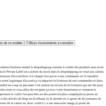
es de ce modèle
7:06
Les inconvénients à connaître
ng et pour moi il y a des choses un peu complexes j'ai envie de vous dire à mettre en place pour pour le dropshipping pour avoir vraiment une machine de guerre bien rodé voilà tout simplement au niveau des avantages et forcément il y a pas de capital comme je vous l'ai dit on va vendre avant d'acheter le stock et la marchandise donc ça c'est vraiment le business model parfait j'ai envie de vous dire pour un entrepreneur il y en a qui rêverait d'avoir des des délais ou d'avoir déjà des précommandes ou des commandes carrément sur sur des produits ou sur des services avant même d'avoir vendu avant même d'avoir acheté du stock donc ça c'est vraiment le gros avantage du dropshipping pas de stock pas de logistique forcément c'est tout le fournisseur qui va gérer cette partie donc dès que vous avez une commande et ben vous envoyez un email ou un système automatisé qui va demander au fournisseurs d'envoyer directement chez votre client donc chez vous il n'y a pas de produits dans les entrepôts d'Amazon en passant servir mais c'était etc etc donc ça c'est vraiment le gros avantage aussi du dropshipping c'est qu'on ne voit pas du tout les produits catalogue illimités forcément si vous avez pas de limitation au niveau de la trésorerie vous pouvez monter 15 20 30 50 ou même sans site en dropshipping avec des catalogues monumentaux voilà ça c'est quelque chose qui qui peut être fait et qui va pas vous coûter trop d'argent simplement un petit peu de temps mais en tout cas votre catalogue peut être en soi illimité à la hauteur d'une d'une Marketplace comme Amazon ou à la hauteur d'un allié Express alors si on réplique Aliexpress parce qu'il y a un avantage je sais pas mais on peut très bien monter un site en dropshipping spécialisé dans la niche des boutons de manchette voilà je l'ai fait à titre personnel et vu qu'il y avait tellement de modèles différents de boutons de manchette il y a un moment où Ben simplement on les met on les référence tous quasiment tous d'accord parce que parce que ça coûte pas grand chose ça coûte rien de le faire si ce n'est de rédiger la fiche et le listing donc les photos c'est le fournisseur qui nous les a donné sauf si on veut prendre nos propres photos pour pas récupérer et pour se différencier un petit peu d'autres dropshippers par exemple donc mais en soi j'avais un catalogue je sais plus il y avait trois ou quatre cent boutons de manchette directement dans dans ma boutique donc ça c'est vraiment je trouve aussi un des gros avantages peut être totalement automatisé avec un petit bémol pourquoi parce que dans toutes les plugins ou les extensions de dropshipping dès qu'il y a une commande on va pouvoir demander et envoyer la demande de commente à notre fournisseur d'accord donc dès que le client parce commande sur notre site internet la commande est envoyé directement dans le plugin ou l'extension il va faire la commande sur votre fournisseur la plupart de ces extensions ou plugin passe la commande automatiquement mais pas le paiement pourquoi parce qu'il peut y avoir des problèmes où il peut il peut y avoir des ce genre de petits c'est assez risqué vous imaginez si l'extension elle commande sans produits à la place de 1 ou un petit bug comme ça ça peut vous débiter la carte bancaire assez rapidement et la plupart des développ