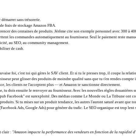
r démarrer sans trésorerie.
as de frais de stockage Amazon FBA.
férencer des centaines de produits. Jérôme cite son exemple personnel avec 300 à 4
tent les commandes automatiquement au fournisseur. Seul le paiement reste manuel
ublicité, au SEO, au community management.
biliser de cash.
aise foi, c'est toi qui gères le SAV client. Et si tu le presses trop, il coupe la relati
nisseur peut glisser des produits de moindre qualité sans que tu t'en rendes compt
nce, les clients ne l'acceptent plus — et Amazon te sanctionne directement.
sse, tu dois ensuite le renvoyer au fournisseur. Avec les nouvelles règles douanières s
pub Facebook" est surexploité. Des médias comme Le Monde ou La Tribune ont couv
roduits. Si tu mises sur un produit tendance, les autres l'auront saturé avant que t
é (Facebook Ads, Google Ads) pour générer du trafic. Le SEO organique est trop lent s
 clair :
"Amazon impacte la performance des vendeurs en fonction de la rapidité d'