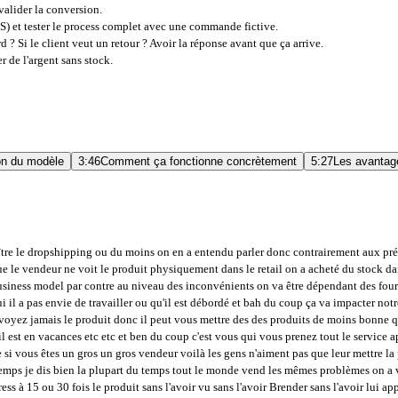
alider la conversion.
) et tester le process complet avec une commande fictive.
rd ? Si le client veut un retour ? Avoir la réponse avant que ça arrive.
 de l'argent sans stock
.
on du modèle
3:46
Comment ça fonctionne concrètement
5:27
Les avantag
ement et serrer les doigts pour avoir des commandes ou pas forcément le budget se gère si vous mettez 5 euros de budget ou 100 euros ça c'est vous qui le monitory comme vous voulez mais j'ai envie de vous dire il faut quand même prendre en compte que sans publicité vous allez devoir de faire du duo d'accord et le SIO c'est beaucoup plus long est-ce que des produits en dropshipping le temps qui se fasse connaître voilà parce que sur les produits en dropshipping la plupart du temps encore une fois ça reste des produits qui sont assez nouveaux assez neufs qui sont pas très connus donc on va les on va on va prendre des exemples américains on va répliquer sur l'Europe parce que les gens ne les connaissent pas encore donc il faut aller très très vite d'accord si vous faites du du SIO ça va prendre du temps et ce temps là tous les autres dropshippers auront écoulé saturés et peut-être même pollué le produit donc voilà c'est pour moi quelque chose qu'il faut prendre en compte de bien maîtriser ces budgets pub et voilà forcément la plupart du temps on va créer des sites internet soit sur Shopify ou commerce Prestashop ou Magento donc il va falloir avoir des connaissances et pouvoir créer des sites assez rapidement parce que ou alors rajouter des ou alors faire des sites généralistes mais bon enfin il y a différentes techniques soit on fait des monos des sites mono-produits soit on fait des sites un peu plus un peu plus étoffés avec beaucoup plus de produits et donc du coup c'est très rapide d'aller rajouter une fiche produit pour ça il y a pas de il y a pas de problème mais la plupart du temps ça reste des sites mono-produits qui ont un seul but un seul produit et sur lesquels on va essayer d'envoyer le maximum de trafic pour essayer de récupérer quelques ventes comme ça donc il faut prendre en compte la création du site internet et des template on peut faire les choses très rapidement mais il faut quand même avoir cette petite connaissance et cette maîtrise de création de site internet que ça soit avec des CMS comme Shopify ou ou commerce qui je pense sont les plus les plus connus pour faire du dropshipping gros point noir à mon sens et les deux livraison et la gestion des retours c'est à dire que le process encore une fois le plus commun c'est d'envoyer des commandes de connecter des commandes avec Aliexpress donc en Chine un Français moyen je vais vous dire il a pas envie d'attendre trois semaines pour recevoir son colis moi quand j'ai acheté sur Aliexpress je vous avoue que je savais quand j'ai reçu le colis c'était Noël pourquoi parce que je me rappelais même plus que j'avais commandé quelque chose tellement ça faisait longtemps que je l'avais commandé ok c'est une bonne surprise mais j'en avais besoin au moment au moment voulu ou alors vraiment je m'y prends vraiment à l'avance mais mais voilà moi à titre personnel je connais Aliexpress même si c'est moins cher dans un premier temps ça reste compliqué de faire attendre des gens 10 15 21 jours pour leur livrer leur marchandises surtout qu'après si jamais ils ont des retours et vous l'envoyer à votre adresse il va y avoir aussi la nouvelle loi sur les importations de douane qui qui vont faire pour moi le dropshipping vraiment ça reste quelque chose de de de complexe et sur lesquels c'est difficile voilà on peut pas dire qu'on fait de l'argent facilement avec le dropshippi