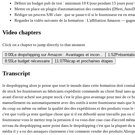
Définir un budget pub de test : minimum 10 €/jour pendant 15 jours pour v
Mettre en place un plugin d'automatisation des commandes (DSers, AutoDS
Rédiger un process SAV clair : que se passe-t-il si le fournisseur est en reta
Regarder la vidéo suivante de la formation :
L'affiliation Amazon — gagner
Video chapters
Click on a chapter to jump directly to that moment.
0:00
Le dropshipping sur Amazon : Avantages et incon...
1:52
Présentati
8:55
Le budget nécessaire
11:07
Récap et prochaines étapes
Transcript
le dropshipping alors je pense que tout le monde dans cette formation doit connaître le dropshipping ou du moins on en a entendu parler donc contrairement aux précédents business model le dropshipping consiste à vendre des produits sans avoir de stock les fournisseurs au fabricants expédient commande au client final sans que le vendeur ne voit le produit physiquement dans le retail on a acheté du stock dans le Private Label on a acheté du stock dans le dropshipping on vend aux clients avant d'avoir acheté son propre stock c'est le plus gros avantage pour moi de ce business model par contre au niveau des inconvénients on va être dépendant des fournisseurs d'accord donc si à chaque fois qu'on a une commande on l'a transfère manuellement ou automatiquement avec des outils à notre fournisseur mais que lui il a pas envie de travailler ou qu'il est débordé et bah du coup ça va impacter notre notre logistique d'accord ça va impacter la livraison de nos commandes et donc du coup ou même ou même la qualité des des expéditions et des produits vous le voyez jamais le produit donc il peut vous mettre des des produits de moins bonne qualité un coup ou pas mais c'est surtout au niveau de la livraison qui me fait peur c'est que voilà ça reste quelque chose que si il est débordé aussi travaille pas ou s'il est en vacances etc etc et ben du coup c'est vous qui vous prenez tout le service après-vente et vous allez devoir gérer ça avec votre fournisseur et vraiment le fournisseur vous le mettez trop la pression il va vous dire ciao ciao d'accord même si vous êtes un gros un gros vendeur voilà les gens n'aiment pas que leur mettre la pression et voilà c'est peut-être un des points les plus compliqués je pense au niveau du dropshipping autre point dans le dropshipping c'est que la plupart du temps je dis bien la plupart du temps tout le monde vend les mêmes problèmes on a vu des articles de blog sur la tribune ou le monde ou ce genre de de journaux de média il y a eu des arnaques clairement c'est comment vendre des produits Aliexpress à 15 ou 30 fois le produit sans l'avoir vu sans l'avoir Brender sans l'avoir lui apporter de la valeur etc donc voilà il y a une mauvaise image je pense du dropshipping il y a des bons dropshippers il y a des super grossistes il y a des super fournisseurs qu'il faut travailler avec eux mais c'est très compliqué d'aller les chercher c'est très compliqué de les faire d'aller les trouver et la plupart du temps quand on parle de dropshipping c'est on monte un site Shopify on connecte Aliexpress et on fait de la publicité sur facebook ok voilà ça c'est le modèle classique et le process classique et pour moi on peut gagner de l'argent c'est que la net mais il reste peut-être un petit peu d'éthique à ajouter à ce à ce système et surtout un petit peu de de de valeur ajoutée voilà comme je viens de vous le dire le process le plus courant ça reste de faire de la publicité pour générer du trafic sur des boutiques Shopify voilà il faut maîtriser cet aspect c'est bien c'est formateur mais derrière il faut avoir du budget donc certes vous n'avez pas payer de comment s'appelle les les produits d'accord vous n'avez pas acheté de stock donc vous n'allez pas sortir d'argent et de trésorerie par contre vous allez devoir payer votre publicité Facebook ou Google direct