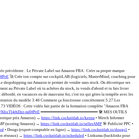
éo précédente : Le Private Label sur Amazon FBA : Créer sa propre marque
0fPeE
🚀 Crée ton compte sur cockpitLAB (logiciels, MasterMind, coaching pour
e dropshipping sur Amazon te permet de vendre sans stock. On décortique ses
ent au Private Label où tu achètes du stock, tu vends d'abord et tu fais livrer
t débordé, en vacances ou de mauvaise foi, c'est toi qui gères la tempête avec les
sentation du modèle 3:46 Comment ça fonctionne concrètement 5:27 Les
 VIDÉOS : Cette vidéo fait partie de la formation complète "Amazon FBA
jVKhxTl4rhDzz-ml0fPeE
━━━━━━━━━━━━━━━━━━━━━━━ 🛠️ MES OUTILS
storique prix Amazon) →
https://link.cockpitlab.io/keepa
• Merch Informer
AMP (scoring Amazon) →
https://link.cockpitlab.io/sellerAMP
🎯 Publicité PPC •
ard
• Dougs (expert-comptable en ligne) →
https://link.cockpitlab.io/dougs1
•
on réseaux) →
https://link.cockpitlab.io/scheduled
• Linkuma (backlinks pour