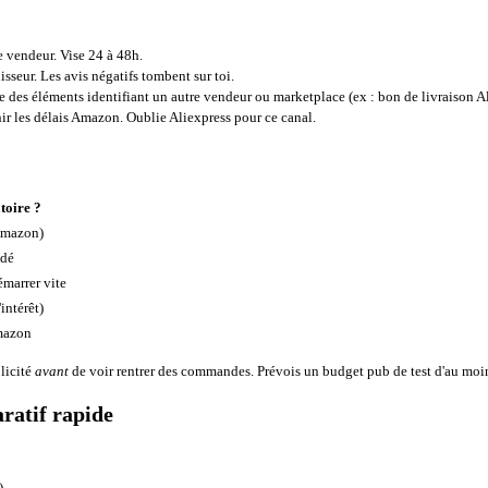
vendeur. Vise 24 à 48h.
sseur. Les avis négatifs tombent sur toi.
e des éléments identifiant un autre vendeur ou marketplace (ex : bon de livraison Al
enir les délais Amazon. Oublie Aliexpress pour ce canal.
toire ?
Amazon)
dé
marrer vite
'intérêt)
mazon
blicité
avant
de voir rentrer des commandes. Prévois un budget pub de test d'au mo
ratif rapide
)