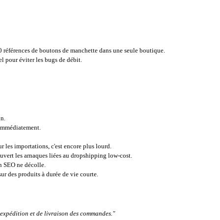
00 références de boutons de manchette dans une seule boutique.
 pour éviter les bugs de débit.
on.
e immédiatement.
ur les importations, c'est encore plus lourd.
ert les arnaques liées au dropshipping low-cost.
on SEO ne décolle.
ur des produits à durée de vie courte.
expédition et de livraison des commandes."