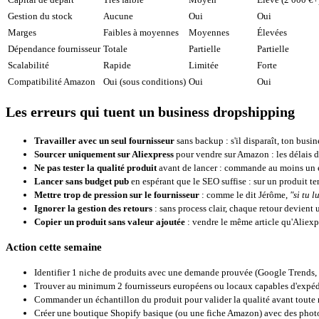
Gestion du stock
Aucune
Oui
Oui
Marges
Faibles à moyennes
Moyennes
Élevées
Dépendance fournisseur
Totale
Partielle
Partielle
Scalabilité
Rapide
Limitée
Forte
Compatibilité Amazon
Oui (sous conditions)
Oui
Oui
Les erreurs qui tuent un business dropshipping
Travailler avec un seul fournisseur
sans backup : s'il disparaît, ton busin
Sourcer uniquement sur Aliexpress
pour vendre sur Amazon : les délais d
Ne pas tester la qualité produit
avant de lancer : commande au moins un e
Lancer sans budget pub
en espérant que le SEO suffise : sur un produit ten
Mettre trop de pression sur le fournisseur
: comme le dit Jérôme,
"si tu 
Ignorer la gestion des retours
: sans process clair, chaque retour devient 
Copier un produit sans valeur ajoutée
: vendre le même article qu'Aliexpre
Action cette semaine
Identifier 1 niche de produits avec une demande prouvée (Google Trends,
Trouver au minimum 2 fournisseurs européens ou locaux capables d'expéd
Commander un échantillon du produit pour valider la qualité avant toute 
Créer une boutique Shopify basique (ou une fiche Amazon) avec des photos 