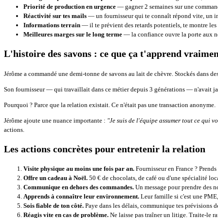
Priorité de production en urgence
— gagner 2 semaines sur une commande 
Réactivité sur tes mails
— un fournisseur qui te connaît répond vite, un i
Informations terrain
— il te prévient des retards potentiels, te montre les
Meilleures marges sur le long terme
— la confiance ouvre la porte aux né
L'histoire des savons : ce que ça t'apprend vraime
Jérôme a commandé une demi-tonne de savons au lait de chèvre. Stockés dans des boî
Son fournisseur — qui travaillait dans ce métier depuis 3 générations — n'avait ja
Pourquoi ? Parce que la relation existait. Ce n'était pas une transaction anonyme.
Jérôme ajoute une nuance importante :
"Je suis de l'équipe assumer tout ce qui v
actions.
Les actions concrètes pour entretenir la relation
Visite physique au moins une fois par an.
Fournisseur en France ? Prends l
Offre un cadeau à Noël.
50 € de chocolats, de café ou d'une spécialité loca
Communique en dehors des commandes.
Un message pour prendre des nou
Apprends à connaître leur environnement.
Leur famille si c'est une PME,
Sois fiable de ton côté.
Paye dans les délais, communique tes prévisions d
Réagis vite en cas de problème.
Ne laisse pas traîner un litige. Traite-le