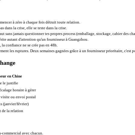
ncer à zéro à chaque fois détruit toute relation.
s dans la crise, elle se teste dans la crise.
ut sans jamais questionner tes propres process (emballage, stockage, cahier des cha
ite autant d'attention qu'un fournisseur à Guangzhou.
 la confiance ne se crée pas en 48h.
t les ruptures. Deux semaines gagnées grâce à un fournisseur prioritaire, c'est p
change
seur en Chine
 le justifie
calage horaire à gérer
 visite ou envoi postal
 (janvier/février)
de la relation
 non-commercial avec chacun.