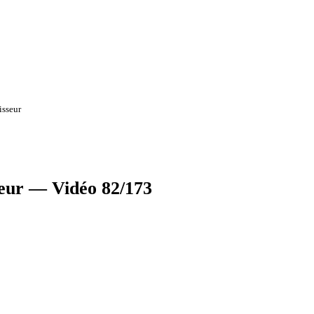
isseur
sseur — Vidéo 82/173