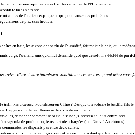
peut éviter une rupture de stock et des semaines de PPC à rattraper.
nconnu te met en attente.
 contraintes de l'atelier, t'explique ce qui peut causer des problèmes.
gociations de prix sans friction.
nt
tes en bois, les savons ont perdu de l'humidité, fait moisir le bois, qui a redéposé
mais vu ça. Pourtant, sans qu'on lui demande quoi que ce soit, il a décidé de
partic
ous arrive. Même si votre fournisseur vous fait une crasse, c'est quand même votre f
e train. Pas d'excuse. Fournisseur en Chine ? Dès que ton volume le justifie, fais l
le. Ce geste simple te différencie de 95 % de ses clients.
velles, demander comment se passe la saison, s'intéresser à leurs contraintes.
 leur agenda de production, leurs périodes chargées (ex : Nouvel An chinois).
e commandes, ne disparais pas entre deux achats.
 rapidement et avec fairness — ça construit la confiance autant que les bons moments.