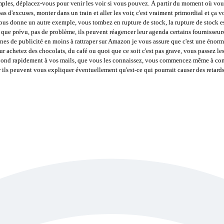
 simples, déplacez-vous pour venir les voir si vous pouvez. À partir du moment où vou
pas d'excuses, monter dans un train et aller les voir, c'est vraiment primordial et ça vou
 vous donne un autre exemple, vous tombez en rupture de stock, la rupture de stock 
t que prévu, pas de problème, ils peuvent réagencer leur agenda certains fournisseur
es de publicité en moins à rattraper sur Amazon je vous assure que c'est une énorme 
ur achetez des chocolats, du café ou quoi que ce soit c'est pas grave, vous passez les
ond rapidement à vos mails, que vous les connaissez, vous commencez même à connaît
er ils peuvent vous expliquer éventuellement qu'est-ce qui pourrait causer des retard