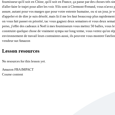
fournisseur qu'il soit en Chine, qu'il soit en France, ça passe par des choses très
d'aller faire le trajet pour aller les voir. S'ils sont à Clermont-Ferrand, vous n'avez 
assure, autant pour vos marges que pour votre entente humaine, ou si un jour, je
d'appeler et de dire je suis désolé, mais là il me les faut beaucoup plus rapidemen
on vous fait passer en priorité, tac vous gagnez deux semaines et vous deux semain
perso, j'offre des cadeaux à Noël à mes fournisseurs vous mettez 50 balles, vous le
construire quelque chose de vraiment sympa sur long terme, vous verrez qu'on rép
environnement de travail leurs contraintes aussi, ils peuvent vous montrer l'ateli
vendeur sur Amazon
Lesson resources
No resources for this lesson yet.
Amazon FBA IMPACT
Course content