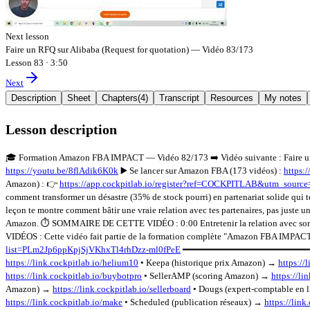
Next lesson
Faire un RFQ sur Alibaba (Request for quotation) — Vidéo 83/173
Lesson 83
·
3:50
Next
Description
Sheet
Chapters
(
4
)
Transcript
Resources
My notes
Lesson description
🎓 Formation Amazon FBA IMPACT — Vidéo 82/173 ➡️ Vidéo suivante : Faire un
https://youtu.be/8flAdik6K0k
▶️ Se lancer sur Amazon FBA (173 vidéos) :
https:
Amazon) : 👉
https://app.cockpitlab.io/register?ref=COCKPITLAB&utm_sou
comment transformer un désastre (35% de stock pourri) en partenariat solide qui 
leçon te montre comment bâtir une vraie relation avec tes partenaires, pas juste 
Amazon. ⏱️ SOMMAIRE DE CETTE VIDÉO : 0:00 Entretenir la relation avec son 
VIDÉOS : Cette vidéo fait partie de la formation complète "Amazon FBA IMPACT" d
list=PLm2Jp6ppKpjSjVKhxTl4rhDzz-ml0fPeE
━━━━━━━━━━━━━━━━━━━━━━━ 🛠️ 
https://link.cockpitlab.io/helium10
• Keepa (historique prix Amazon) →
https://
https://link.cockpitlab.io/buybotpro
• SellerAMP (scoring Amazon) →
https://li
Amazon) →
https://link.cockpitlab.io/sellerboard
• Dougs (expert-comptable en 
https://link.cockpitlab.io/make
• Scheduled (publication réseaux) →
https://link