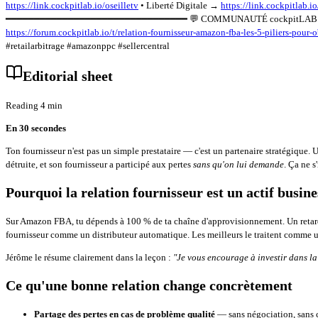
https://link.cockpitlab.io/oseilletv
• Liberté Digitale →
https://link.cockpitlab.io
━━━━━━━━━━━━━━━━━━━━━━━━━━━━━━━━ 💬 COMMUNAUTÉ cockpitLAB ━━━━━━━━━
https://forum.cockpitlab.io/t/relation-fournisseur-amazon-fba-les-5-piliers-pour-o
#retailarbitrage #amazonppc #sellercentral
Editorial sheet
Reading 4 min
En 30 secondes
Ton fournisseur n'est pas un simple prestataire — c'est un partenaire stratégique. 
détruite, et son fournisseur a participé aux pertes
sans qu'on lui demande
. Ça ne s
Pourquoi la relation fournisseur est un actif busine
Sur Amazon FBA, tu dépends à 100 % de ta chaîne d'approvisionnement. Un retard, un
fournisseur comme un distributeur automatique. Les meilleurs le traitent comme u
Jérôme le résume clairement dans la leçon :
"Je vous encourage à investir dans la
Ce qu'une bonne relation change concrètement
Partage des pertes en cas de problème qualité
— sans négociation, sans c