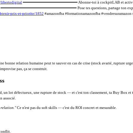
/libertedigital
━━━━━━━━━━━━━━━━━━━━━━━ Abonne-toi à cockpitLAB et active la 
━━━━━━━━━━━━━━━━━━━━━━━ Pose tes questions, partage ton expérience, d
btenir-prix-et-priorite/1852
#amazonfba #formationamazonfba #vendresuramazon #
Une bonne relation humaine peut te sauver en cas de crise (stock avarié, rupture urge
'improvise pas, ça se construit.
ss
 lot défectueux, une rupture de stock — et c'est ton classement, ta Buy Box et ton 
n associé.
 relation."
Ce n'est pas du soft skills — c'est du ROI concret et mesurable.
onflit.