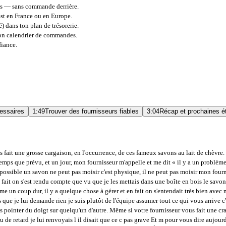
es — sans commande derrière.
est en France ou en Europe.
 dans ton plan de trésorerie.
 ton calendrier de commandes.
fiance.
cessaires
1:49
Trouver des fournisseurs fiables
3:04
Récap et prochaines é
'avais fait une grosse cargaison, en l'occurrence, de ces fameux savons au lait de chè
temps que prévu, et un jour, mon fournisseur m'appelle et me dit « il y a un problème
s possible un savon ne peut pas moisir c'est physique, il ne peut pas moisir mon four
 fait on s'est rendu compte que vu que je les mettais dans une boîte en bois le savon p
un coup dur, il y a quelque chose à gérer et en fait on s'entendait très bien avec mo
e je lui demande rien je suis plutôt de l'équipe assumer tout ce qui vous arrive c'est
s pointer du doigt sur quelqu'un d'autre. Même si votre fournisseur vous fait une cras
peu de retard je lui renvoyais l il disait que ce c pas grave Et m pour vous dire aujou