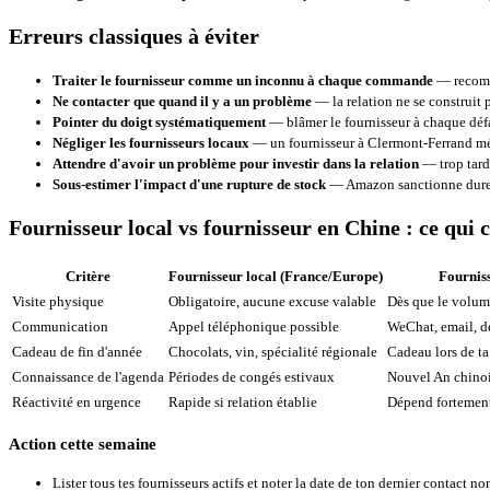
Erreurs classiques à éviter
Traiter le fournisseur comme un inconnu à chaque commande
— recomme
Ne contacter que quand il y a un problème
— la relation ne se construit pa
Pointer du doigt systématiquement
— blâmer le fournisseur à chaque défa
Négliger les fournisseurs locaux
— un fournisseur à Clermont-Ferrand mér
Attendre d'avoir un problème pour investir dans la relation
— trop tard,
Sous-estimer l'impact d'une rupture de stock
— Amazon sanctionne duremen
Fournisseur local vs fournisseur en Chine : ce qui 
Critère
Fournisseur local (France/Europe)
Fournis
Visite physique
Obligatoire, aucune excuse valable
Dès que le volume
Communication
Appel téléphonique possible
WeChat, email, dé
Cadeau de fin d'année
Chocolats, vin, spécialité régionale
Cadeau lors de ta
Connaissance de l'agenda
Périodes de congés estivaux
Nouvel An chinois
Réactivité en urgence
Rapide si relation établie
Dépend fortement 
Action cette semaine
Lister tous tes fournisseurs actifs et noter la date de ton dernier contact