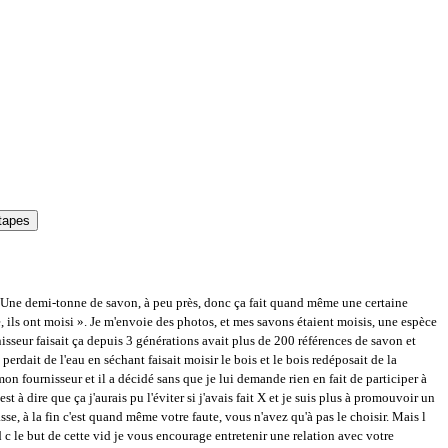
tapes
vre. Une demi-tonne de savon, à peu près, donc ça fait quand même une certaine
, ils ont moisi ». Je m'envoie des photos, et mes savons étaient moisis, une espèce
nisseur faisait ça depuis 3 générations avait plus de 200 références de savon et
erdait de l'eau en séchant faisait moisir le bois et le bois redéposait de la
n fournisseur et il a décidé sans que je lui demande rien en fait de participer à
 à dire que ça j'aurais pu l'éviter si j'avais fait X et je suis plus à promouvoir un
se, à la fin c'est quand même votre faute, vous n'avez qu'à pas le choisir. Mais l
rd c le but de cette vid je vous encourage entretenir une relation avec votre