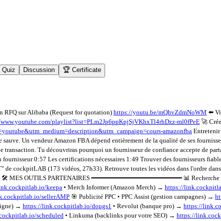
Quiz
Discussion
🏆 Certificate
 RFQ sur Alibaba (Request for quotation)
https://youtu.be/mQhvZdmNoWM
⬅️ Vi
//www.youtube.com/playlist?list=PLm2Jp6ppKpjSjVKhxTl4rhDzz-ml0fPeE
🚀 Crée
rce=youtube&utm_medium=description&utm_campaign=cours-amazonfba
Entretenir 
te sauve. Un vendeur Amazon FBA dépend entièrement de la qualité de ses fournisseur
une transaction. Tu découvriras pourquoi un fournisseur de confiance accepte de part
fournisseur 0:57 Les certifications nécessaires 1:49 Trouver des fournisseur
e cockpitLAB (173 vidéos, 27h33). Retrouve toutes les vidéos dans l'ordre dans l
MES OUTILS PARTENAIRES ━━━━━━━━━━━━━━━━━━━━━━━ 📊 Recherche & analy
link.cockpitlab.io/keepa
• Merch Informer (Amazon Merch) →
https://link.cockpit
nk.cockpitlab.io/sellerAMP
🎯 Publicité PPC • PPC Assist (gestion campagnes) →
ht
ligne) →
https://link.cockpitlab.io/dougs1
• Revolut (banque pro) →
https://link.c
.cockpitlab.io/scheduled
• Linkuma (backlinks pour votre SEO) →
https://link.coc