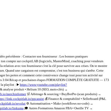
déo précédente : Contacter son fournisseur : Les bonnes pratiques
 ton compte sur cockpitLAB (logiciels, MasterMind, coaching pour vendeurs
la relation avec ton fournisseur c'est la clé pour survivre aux crises. On te montre
s. Quand une cargaison est compromise, c'est ton business qui s'arrête. Cette
ager les pertes et comment cette connivence change tout pour ton activité sur
s fiables 3:04 Récap et prochaines étapes FORMATION COMPLÈTE GRATUITE — 173
a playlist : ▶️
https://www.youtube.com/playlist?
se produit • Helium 10 (SEO, mots-clés) →
lab.io/merchinformer
🛒 Arbitrage & sourcing • BuyBotPro (scan produits) →
tps://link.cockpitlab.io/ppcassist
💰 Finance & comptabilité • Sellerboard (P&L
ockpitlab.io/revolut
⚙️ Automatisation • Make (workflows no-code) →
kpitlab.io/linkuma
🎓 Autres Formations Amazon FBA • Oseille TV →