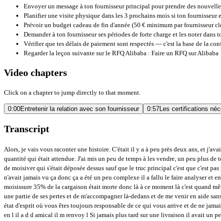
Envoyer un message à ton fournisseur principal pour prendre des nouvell
Planifier une visite physique dans les 3 prochains mois si ton fournisseur 
Prévoir un budget cadeau de fin d'année (50 € minimum par fournisseur clé)
Demander à ton fournisseur ses périodes de forte charge et les noter dans
Vérifier que tes délais de paiement sont respectés — c'est la base de la con
Regarder la leçon suivante sur le RFQ Alibaba :
Faire un RFQ sur Alibaba
Video chapters
Click on a chapter to jump directly to that moment.
0:00
Entretenir la relation avec son fournisseur
0:57
Les certifications né
Transcript
Alors, je vais vous raconter une histoire. C'était il y a à peu près deux ans, et j
quantité qui était attendue. J'ai mis un peu de temps à les vendre, un peu plus de 
de moisiver qui s'était déposée dessus sauf que le truc principal c'est que c'est pa
n'avait jamais vu ça donc ça a été un peu complexe il a fallu le faire analyser et en
moisissure 35% de la cargaison était morte donc là à ce moment là c'est quand même 
une partie de ses pertes et de m'accompagner là-dedans et de me venir en aide sans qu
état d'esprit où vous êtes toujours responsable de ce qui vous arrive et de ne jamai
en l il a d d amical il m renvoy l Si jamais plus tard sur une livraison il avait un 