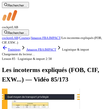
Rechercher…
cockpit
LAB
Rechercher…
cockpitLAB
/
Courses
/
Amazon FBA IMPACT
/
Les incoterms expliqués (FOB,
CIF, EXW...)
Trainings
Amazon FBA IMPACT
Logistique & import
Chargement du lecteur…
Lesson 85
· Logistique & import
·
2:58
Les incoterms expliqués (FOB, CIF,
EXW...) — Vidéo 85/173