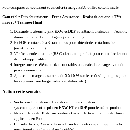
Pour comparer correctement et calculer ta marge FBA, utilise cette formule :
Coût réel = Prix fournisseur + Fret + Assurance + Droits de douane + TVA
import + Transport final
Demande toujours le prix
EXW et DDP
au même fournisseur — l'écart te
donne une idée du coût logistique qu'il intègre.
En FOB, contacte 2 à 3 transitaires pour obtenir des cotations fret
(maritime ou aérien).
Vérifie le code douanier (HS Code) de ton produit pour connaître le taux
de droits applicables.
Intègre tous ces éléments dans ton tableau de calcul de marge avant de
passer commande.
Ajoute une marge de sécurité de
5 à 10 %
sur les coûts logistiques pour
les imprévus (surcharge carburant, délais, etc.).
Action cette semaine
Sur ta prochaine demande de devis fournisseur, demande
systématiquement le prix en
EXW ET en DDP
pour le même produit
Identifie le
code HS
de ton produit et vérifie le taux de droits de douane
applicable en Europe
Consulte la page Société Générale sur les incoterms pour approfondir
(mentionnée par Jerome dans la vidéo)