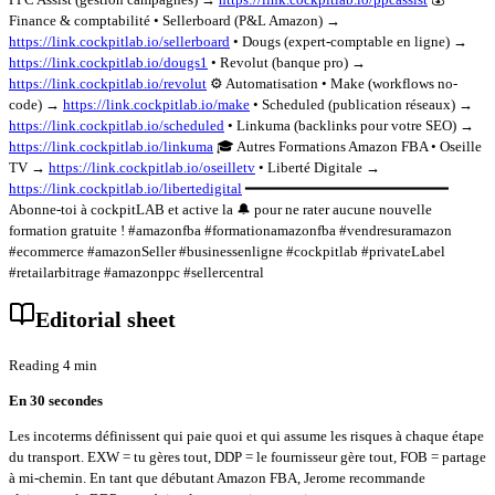
Finance & comptabilité • Sellerboard (P&L Amazon) →
https://link.cockpitlab.io/sellerboard
• Dougs (expert-comptable en ligne) →
https://link.cockpitlab.io/dougs1
• Revolut (banque pro) →
https://link.cockpitlab.io/revolut
⚙️ Automatisation • Make (workflows no-
code) →
https://link.cockpitlab.io/make
• Scheduled (publication réseaux) →
https://link.cockpitlab.io/scheduled
• Linkuma (backlinks pour votre SEO) →
https://link.cockpitlab.io/linkuma
🎓 Autres Formations Amazon FBA • Oseille
TV →
https://link.cockpitlab.io/oseilletv
• Liberté Digitale →
https://link.cockpitlab.io/libertedigital
━━━━━━━━━━━━━━━━━━━━━━━
Abonne-toi à cockpitLAB et active la 🔔 pour ne rater aucune nouvelle
formation gratuite ! #amazonfba #formationamazonfba #vendresuramazon
#ecommerce #amazonSeller #businessenligne #cockpitlab #privateLabel
#retailarbitrage #amazonppc #sellercentral
Editorial sheet
Reading 4 min
En 30 secondes
Les incoterms définissent qui paie quoi et qui assume les risques à chaque étape
du transport. EXW = tu gères tout, DDP = le fournisseur gère tout, FOB = partage
à mi-chemin. En tant que débutant Amazon FBA, Jerome recommande