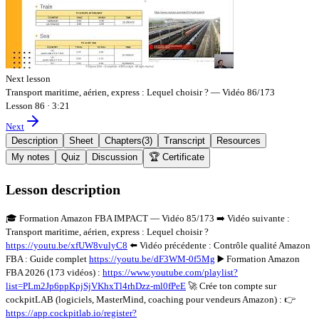
Next lesson
Transport maritime, aérien, express : Lequel choisir ? — Vidéo 86/173
Lesson 86
·
3:21
Next
Description
Sheet
Chapters
(
3
)
Transcript
Resources
My notes
Quiz
Discussion
🏆 Certificate
Lesson description
🎓 Formation Amazon FBA IMPACT — Vidéo 85/173 ➡️ Vidéo suivante :
Transport maritime, aérien, express : Lequel choisir ?
https://youtu.be/xfUW8vulyC8
⬅️ Vidéo précédente : Contrôle qualité Amazon
FBA : Guide complet
https://youtu.be/dF3WM-0f5Mg
▶️ Formation Amazon
FBA 2026 (173 vidéos) :
https://www.youtube.com/playlist?
list=PLm2Jp6ppKpjSjVKhxTl4rhDzz-ml0fPeE
🚀 Crée ton compte sur
cockpitLAB (logiciels, MasterMind, coaching pour vendeurs Amazon) : 👉
https://app.cockpitlab.io/register?