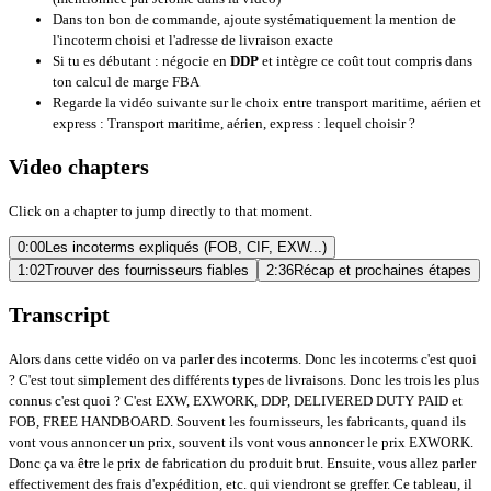
Dans ton bon de commande, ajoute systématiquement la mention de
l'incoterm choisi et l'adresse de livraison exacte
Si tu es débutant : négocie en
DDP
et intègre ce coût tout compris dans
ton calcul de marge FBA
Regarde la vidéo suivante sur le choix entre transport maritime, aérien et
express :
Transport maritime, aérien, express : lequel choisir ?
Video chapters
Click on a chapter to jump directly to that moment.
0:00
Les incoterms expliqués (FOB, CIF, EXW...)
1:02
Trouver des fournisseurs fiables
2:36
Récap et prochaines étapes
Transcript
Alors dans cette vidéo on va parler des incoterms. Donc les incoterms c'est quoi
? C'est tout simplement des différents types de livraisons. Donc les trois les plus
connus c'est quoi ? C'est EXW, EXWORK, DDP, DELIVERED DUTY PAID et
FOB, FREE HANDBOARD. Souvent les fournisseurs, les fabricants, quand ils
vont vous annoncer un prix, souvent ils vont vous annoncer le prix EXWORK.
Donc ça va être le prix de fabrication du produit brut. Ensuite, vous allez parler
effectivement des frais d'expédition, etc. qui viendront se greffer. Ce tableau, il