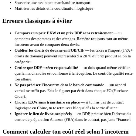
Souscrire une assurance marchandise transport
Maîtriser les délais et la coordination logistique
Erreurs classiques à éviter
Comparer un prix EXW et un prix DDP sans retraitement
— tu
compares des pommes et des oranges. Ramène toujours tout au même
incoterm avant de comparer deux devis.
Oublier les droits de douane en FOB/CIF
— les taxes à l'import (TVA +
droits de douane) peuvent représenter 5 à 20 % du prix produit selon la
catégorie.
Croire que DDP = zéro responsabilité
— tu dois quand même vérifier
que la marchandise est conforme à la réception. Le contrôle qualité reste
ton affaire.
Ne pas préciser l'incoterm dans le bon de commande
— un accord
verbal ne suffit pas. Fais-le figurer par écrit dans chaque PO (Purchase
Order).
Choisir EXW sans transitaire en place
— si tu n'as pas de contact
logistique en Chine, tu te retrouves bloqué dès la sortie d'usine.
Ignorer le lieu de livraison précis
— en DDP, précise bien l'adresse du
centre de préparation Amazon (FBA) dans le contrat, pas juste "France".
Comment calculer ton coût réel selon l'incoterm