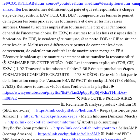
ref=COCKPITLAB&utm_source=youtube&utm_medium=description&utm_camp
amazonfba
Les incotermes définissent qui paie et qui est responsable à chaque
étape de l'expédition. EXW, FOB, CIF, DDP : comprendre ces termes te permet
de négocier les bons prix avec tes fournisseurs et d'éviter les mauvaises
surprises. Quand tu sources auprès d'un fournisseur, le prix qu'il t'annonce
dépend de l'incoterme choisi. En EXW, tu assumes tous les frais et risques dès la
fabrication. En DDP, le vendeur gère tout jusqu'à ta porte. FOB et CIF se situent
entre les deux. Maîtriser ces différences te permet de comparer les devis
correctement, de calculer ton coût réel et de maximiser ta marge en FBA.
Découvre le tableau qui te montre exactement où se transfère la responsabilité.
⏱️ SOMMAIRE DE CETTE VIDÉO : 0:00 Les incoterms expliqués (FOB, CIF,
EXW...) 1:02 Trouver des fournisseurs fiables 2:36 Récap et prochaines étapes
FORMATION COMPLÈTE GRATUITE — 173 VIDÉOS : Cette vidéo fait partie
de la formation complète "Amazon FBA IMPACT" de cockpitLAB (173 vidéos,
27h33). Retrouve toutes les vidéos dans l'ordre dans la playlist : ▶️
https://www.youtube.com/playlist?list=PLm2Jp6ppKpjSjVKhxTl4rhDzz-
ml0fPeE
━━━━━━━━━━━━━━━━━━━━━━━ 🛠️ MES OUTILS PARTENAIRES
━━━━━━━━━━━━━━━━━━━━━━━ 📊 Recherche & analyse produit • Helium 10
(SEO, mots-clés) →
https://link.cockpitlab.io/helium10
• Keepa (historique prix
Amazon) →
https://link.cockpitlab.io/keepa
• Merch Informer (Amazon Merch)
→
https://link.cockpitlab.io/merchinformer
🛒 Arbitrage & sourcing •
BuyBotPro (scan produits) →
https://link.cockpitlab.io/buybotpro
• SellerAMP
(scoring Amazon) →
https://link.cockpitlab.io/sellerAMP
🎯 Publicité PPC •
PPC Assist (gestion campagnes) →
https://link.cockpitlab.io/ppcassist
💰