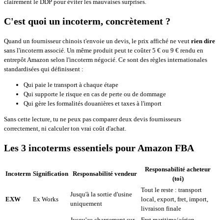
clairement le DDP pour éviter les mauvaises surprises.
C'est quoi un incoterm, concrètement ?
Quand un fournisseur chinois t'envoie un devis, le prix affiché ne veut
rien dire
sans l'incoterm associé. Un même produit peut te coûter 5 € ou 9 € rendu en
entrepôt Amazon selon l'incoterm négocié. Ce sont des règles internationales
standardisées qui définissent :
Qui paie le transport à chaque étape
Qui supporte le risque en cas de perte ou de dommage
Qui gère les formalités douanières et taxes à l'import
Sans cette lecture, tu ne peux pas comparer deux devis fournisseurs
correctement, ni calculer ton vrai coût d'achat.
Les 3 incoterms essentiels pour Amazon FBA
Responsabilité acheteur
Incoterm
Signification
Responsabilité vendeur
(toi)
Tout le reste : transport
Jusqu'à la sortie d'usine
EXW
Ex Works
local, export, fret, import,
uniquement
livraison finale
Jusqu'au chargement sur
Fret maritime/aérien,