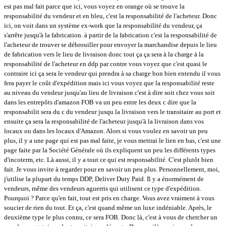
est pas mal fait parce que ici, vous voyez en orange où se trouve la
responsabilité du vendeur et en bleu, c'est la responsabilité de l'acheteur. Donc
ici, on voit dans un système ex-work que la responsabilité du vendeur, ça
s'arrête jusqu'à la fabrication. à partir de la fabrication c'est la responsabilité de
l'acheteur de trouver se débrouiller pour envoyer la marchandise depuis le lieu
de fabrication vers le lieu de livraison donc tout ça ça sera à la charge à la
responsabilité de l'acheteur en ddp par contre vous voyez que c'est quasi le
contraire ici ça sera le vendeur qui prendra à sa charge bon bien entendu il vous
fera payer le coût d'expédition mais ici vous voyez que la responsabilité reste
au niveau du vendeur jusqu'au lieu de livraison c'est à dire soit chez vous soit
dans les entrepôts d'amazon FOB va un peu entre les deux c dire que la
responsabilit sera du c du vendeur jusqu la livraison vers le transitaire au port et
ensuite ça sera la responsabilité de l'acheteur jusqu'à la livraison dans vos
locaux ou dans les locaux d'Amazon. Alors si vous voulez en savoir un peu
plus, il y a une page qui est pas mal faite, je vous mettrai le lien en bas, c'est une
page faite par la Société Générale où ils expliquent un peu les différents types
d'incoterm, etc. Là aussi, il y a tout ce qui est responsabilité. C'est plutôt bien
fait. Je vous invite à regarder pour en savoir un peu plus. Personnellement, moi,
j'utilise la plupart du temps DDP, Deliver Duty Paid. Il y a énormément de
vendeurs, même des vendeurs aguerris qui utilisent ce type d'expédition.
Pourquoi ? Parce qu'en fait, tout est pris en charge. Vous avez vraiment à vous
soucier de rien du tout. Et ça, c'est quand même un luxe indéniable. Après, le
deuxième type le plus connu, ce sera FOB. Donc là, c'est à vous de chercher un