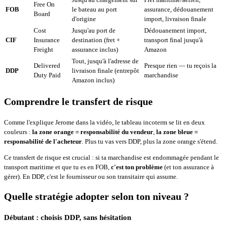
Free On
FOB
le bateau au port
assurance, dédouanement
Board
d'origine
import, livraison finale
Cost
Jusqu'au port de
Dédouanement import,
CIF
Insurance
destination (fret +
transport final jusqu'à
Freight
assurance inclus)
Amazon
Tout, jusqu'à l'adresse de
Delivered
Presque rien — tu reçois la
DDP
livraison finale (entrepôt
Duty Paid
marchandise
Amazon inclus)
Comprendre le transfert de risque
Comme l'explique Jerome dans la vidéo, le tableau incoterm se lit en deux
couleurs :
la zone orange = responsabilité du vendeur
,
la zone bleue =
responsabilité de l'acheteur
. Plus tu vas vers DDP, plus la zone orange s'étend.
Ce transfert de risque est crucial : si ta marchandise est endommagée pendant le
transport maritime et que tu es en FOB,
c'est ton problème
(et ton assurance à
gérer). En DDP, c'est le fournisseur ou son transitaire qui assume.
Quelle stratégie adopter selon ton niveau ?
Débutant : choisis DDP, sans hésitation